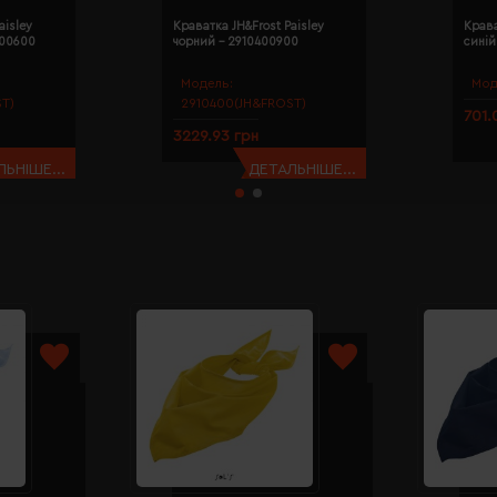
aisley
Краватка JH&Frost Paisley
Крава
400600
чорний - 2910400900
сині
Модель:
Мод
T)
2910400(JH&FROST)
701.
3229.93 грн
ЬНІШЕ...
ДЕТАЛЬНІШЕ...