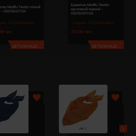
Краватка NeoBlu Teodor
тка NeoBlu Teodor нічний
насичений чорний -
й - 03203603TUN
03203309TUN
ель:
03203(NeoBlu)
Модель:
03203(NeoBlu)
08 грн
701.08 грн
ДЕТАЛЬНІШЕ...
ДЕТАЛЬНІШЕ...