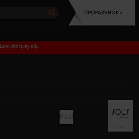
ПРОРАХУНОК >
док обстрілу рф.
SOL’S