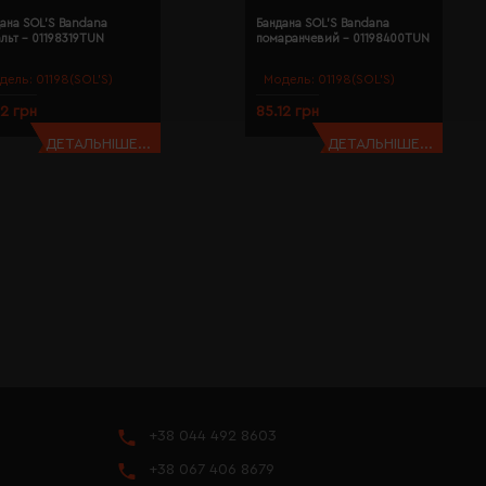
ана SOL'S Bandana
Бандана SOL'S Bandana
льт - 01198319TUN
помаранчевий - 01198400TUN
дель:
01198(SOL’S)
Модель:
01198(SOL’S)
12 грн
85.12 грн
ДЕТАЛЬНІШЕ...
ДЕТАЛЬНІШЕ...
+38 044 492 8603
+38 067 406 8679