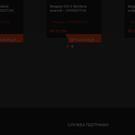
ndana
Бандана SOL'S Bandana
Банд
98220TUN
жовтий - 01198301TUN
коба
SOL’S)
Модель:
01198(SOL’S)
Мо
85.12 грн
85.
АЛЬНІШЕ...
ДЕТАЛЬНІШЕ...
СЛУЖБА ПІДТРИМКИ