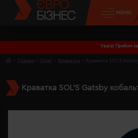
МЕНЮ
Увага! Прийом з
Товари
Одяг
Краватки
Краватка SOL'S Gatsb
Краватка SOL'S Gatsby кобаль