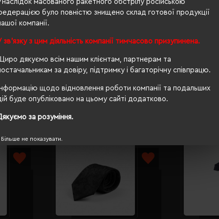
Унаслідок масованого ракетного обстрілу російською
федерацією було повністю знищено склад готової продукції
п/е пакет
нашої компанії.
Ні
У зв'язку з цим діяльність компанії тимчасово призупинена.
PETA-Approved Vegan
Щиро дякуємо всім нашим клієнтам, партнерам та
постачальникам за довіру, підтримку і багаторічну співпрацю.
Інформацію щодо відновлення роботи компанії та подальших
дій буде опубліковано на цьому сайті додатково.
Дякуємо за розуміння.
Більше не показувати.