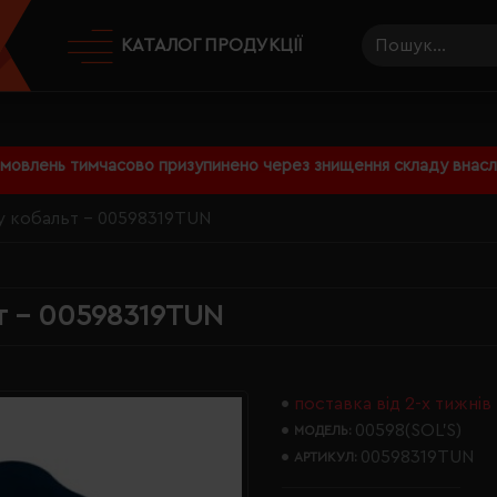
КАТАЛОГ ПРОДУКЦІЇ
амовлень тимчасово призупинено через знищення складу внаслі
y кобальт - 00598319TUN
т - 00598319TUN
поставка від 2-х тижнів
00598(SOL’S)
МОДЕЛЬ:
00598319TUN
АРТИКУЛ: