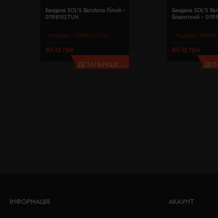
Бандана SOL'S Bandana білий -
Бандана SOL'S Ba
01198102TUN
блакитний - 011
Модель:
01198(SOL’S)
Модель:
01198(
85.12 грн
85.12 грн
ДЕТАЛЬНІШЕ...
ДЕТ
ІНФОРМАЦІЯ
АКАУНТ