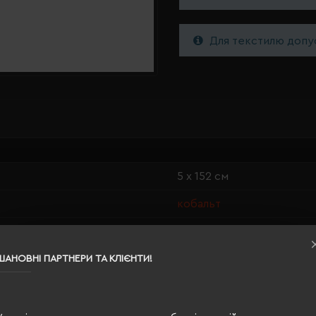
Для текстилю допус
5 х 152 см
кобальт
0.049
100% поліестер
ШАНОВНІ ПАРТНЕРИ ТА КЛІЄНТИ!
чоловіча
270 г/м²