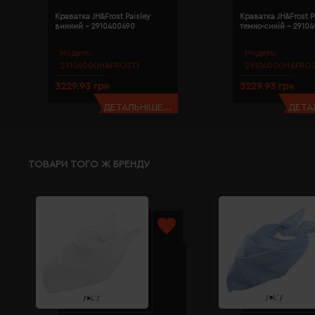
Краватка JH&Frost Paisley
Краватка JH&Frost P
винний - 2910400490
темно-синій - 2910
Модель:
Модель:
2910400(JH&FROST)
2910400(JH&FROS
3229.93 грн
3229.93 грн
ДЕТАЛЬНІШЕ...
ДЕТАЛ
ТОВАРИ ТОГО Ж БРЕНДУ