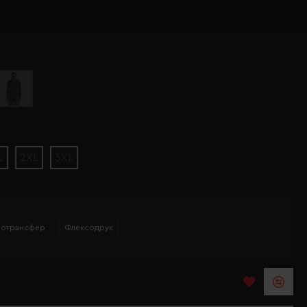
L
2XL
3XL
мотрансфер
Флексодрук