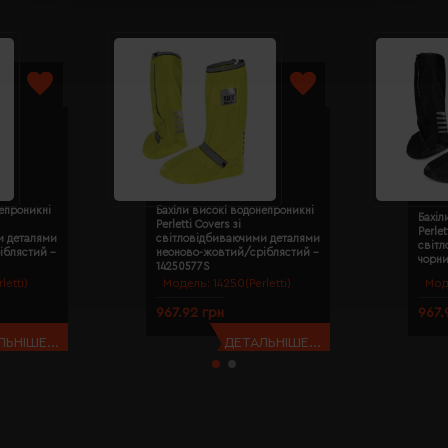
непроникні
Бахіли високі водонепроникні
Бахіл
Perletti Covers зі
Perlet
и деталями
світловідбиваючими деталями
світ
іблястий -
неоново-жовтий/сріблястий -
чорни
14250577S
letti)
Модель:
14250(Perletti)
Мод
967.92 грн
967.
ЬНІШЕ...
ДЕТАЛЬНІШЕ...