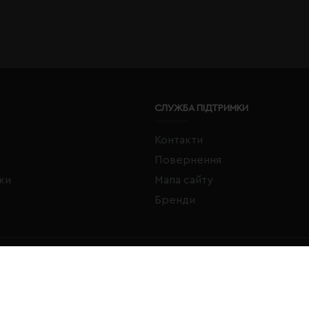
СЛУЖБА ПІДТРИМКИ
Контакти
Повернення
жки
Мапа сайту
Бренди