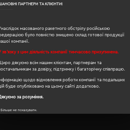
100% нейлон
ШАНОВНІ ПАРТНЕРИ ТА КЛІЄНТИ!
унісекс
68/51
Унаслідок масованого ракетного обстрілу російською
федерацією було повністю знищено склад готової продукції
210 г/м²
нашої компанії.
прямий
У зв'язку з цим діяльність компанії тимчасово призупинена.
Так
Щиро дякуємо всім нашим клієнтам, партнерам та
постачальникам за довіру, підтримку і багаторічну співпрацю.
OEKO-TEX® Standard 100, PETA-Approved Vegan
Інформацію щодо відновлення роботи компанії та подальших
водовідштовхуюча, вітрозахисна
дій буде опубліковано на цьому сайті додатково.
ні
Дякуємо за розуміння.
Більше не показувати.