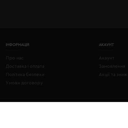
ІНФОРМАЦІЯ
АКАУНТ
Про нас
Акаунт
Доставка і оплата
Замовлення
Політика безпеки
Акції та зни
Умови договору
Copyright © 2020–2026 Євробізнес Україна All Rights Reserved