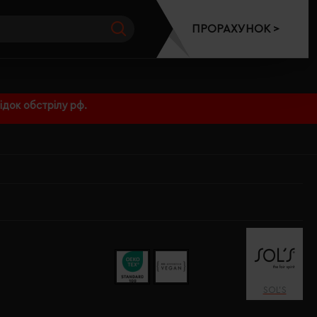
ПРОРАХУНОК >
док обстрілу рф.
SOL’S