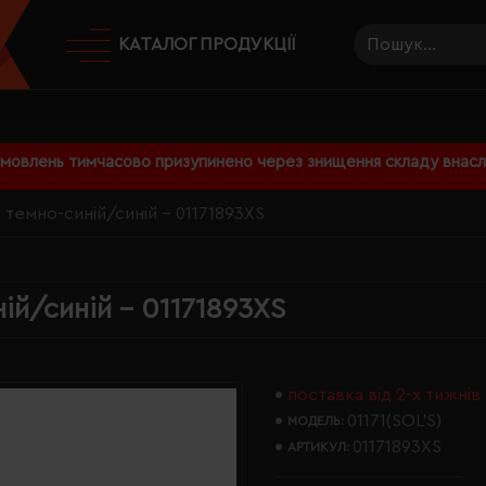
КАТАЛОГ ПРОДУКЦІЇ
амовлень тимчасово призупинено через знищення складу внаслі
 темно-синій/синій - 01171893XS
ій/синій - 01171893XS
поставка від 2-х тижнів
01171(SOL’S)
МОДЕЛЬ:
01171893XS
АРТИКУЛ: