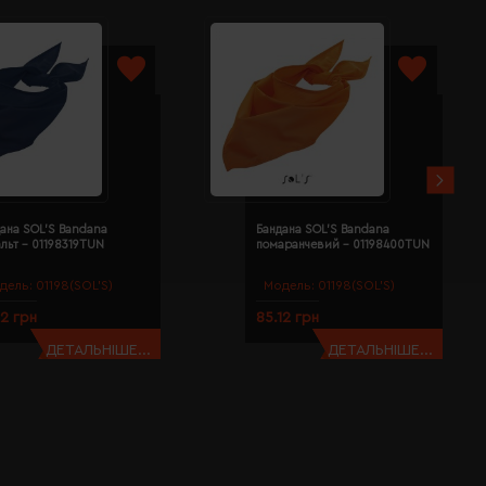
ана SOL'S Bandana
Бандана SOL'S Bandana
льт - 01198319TUN
помаранчевий - 01198400TUN
дель:
01198(SOL’S)
Модель:
01198(SOL’S)
12 грн
85.12 грн
ДЕТАЛЬНІШЕ...
ДЕТАЛЬНІШЕ...