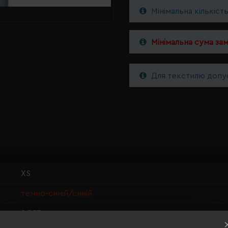
Мінімальна кількіст
Мінімальна сума за
Для текстилю допус
XS
темно-синій/синій
0.357