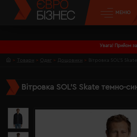
МЕНЮ
Увага! Прийом з
Товари
Одяг
Дощовики
Вітровка SOL'S Skate
Вітровка SOL'S Skate темно-син