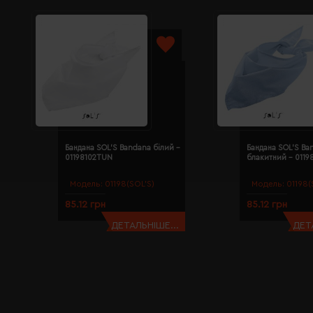
Бандана SOL'S Bandana білий -
Бандана SOL'S Ba
01198102TUN
блакитний - 011
Модель:
01198(SOL’S)
Модель:
01198(
85.12 грн
85.12 грн
ДЕТАЛЬНІШЕ...
ДЕТ