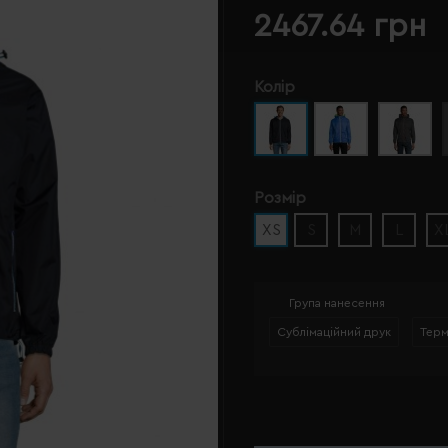
2467.64 грн
Колір
Розмір
XS
S
M
L
X
Група нанесення
Сублімаційний друк
Тер