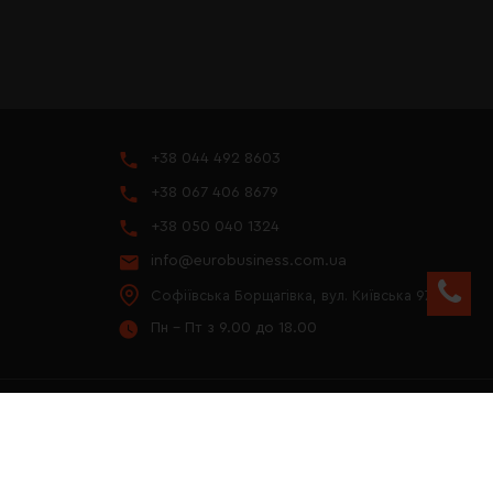
+38 044 492 8603
+38 067 406 8679
+38 050 040 1324
info@eurobusiness.com.ua
Софіївська Борщагівка, вул. Київська 97
Пн - Пт з 9.00 до 18.00