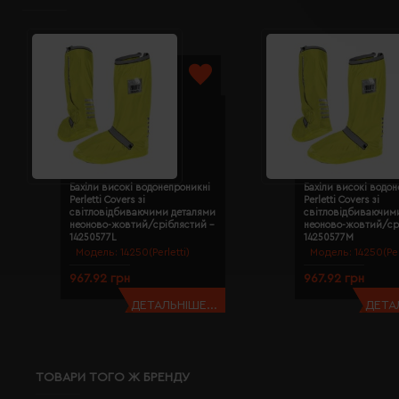
Бахіли високі водонепроникні
Бахіли високі водо
Perletti Covers зі
Perletti Covers зі
світловідбиваючими деталями
світловідбиваючим
неоново-жовтий/сріблястий -
неоново-жовтий/ср
14250577L
14250577M
Модель:
14250(Perletti)
Модель:
14250(Per
967.92 грн
967.92 грн
ДЕТАЛЬНІШЕ...
ДЕТАЛ
ТОВАРИ ТОГО Ж БРЕНДУ