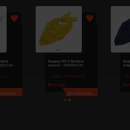
ndana
Бандана SOL'S Bandana
Банд
98220TUN
жовтий - 01198301TUN
коба
SOL’S)
Модель:
01198(SOL’S)
Мо
85.12 грн
85.
АЛЬНІШЕ...
ДЕТАЛЬНІШЕ...