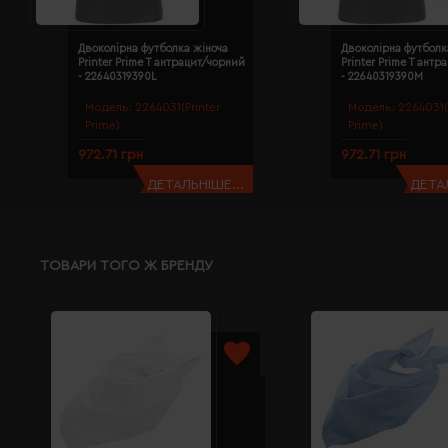
Двоколірна футболка жіноча
Двоколірна футболк
Printer Prime T антрацит/чорний
Printer Prime T ант
- 22640319390L
- 22640319390M
Модель:
2264031(Printer
Модель:
2264031(
Prime)
Prime)
972.71 грн
972.71 грн
ДЕТАЛЬНІШЕ...
ДЕТАЛ
ТОВАРИ ТОГО Ж БРЕНДУ