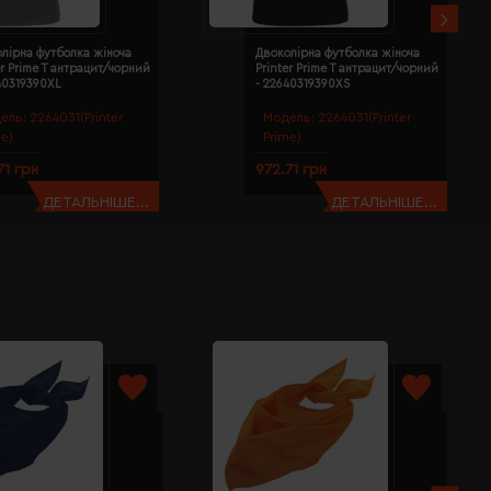
лірна футболка жіноча
Двоколірна футболка жіноча
er Prime T антрацит/чорний
Printer Prime T антрацит/чорний
40319390XL
- 22640319390XS
ель:
2264031(Printer
Модель:
2264031(Printer
me)
Prime)
71 грн
972.71 грн
ДЕТАЛЬНІШЕ...
ДЕТАЛЬНІШЕ...