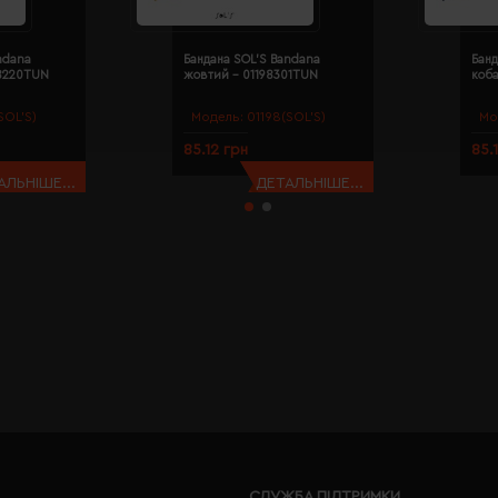
ndana
Бандана SOL'S Bandana
Банд
98220TUN
жовтий - 01198301TUN
коба
SOL’S)
Модель:
01198(SOL’S)
Мо
85.12 грн
85.
АЛЬНІШЕ...
ДЕТАЛЬНІШЕ...
СЛУЖБА ПІДТРИМКИ