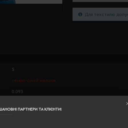
Для текстилю допус
S
темно-синій меланж
0.093
65% поліестер, 35% бавовна
ШАНОВНІ ПАРТНЕРИ ТА КЛІЄНТИ!
жіноча
63/41