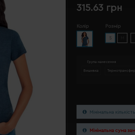
315.63 грн
Колір
Розмір
S
M
Група нанесення
Вишивка
Термотрансфе
Мінімальна кількіст
Мінімальна сума за