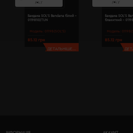
Бандана SOL'S Bandana білий -
Бандана SOL'S Ba
01198102TUN
блакитний - 011
Модель:
01198(SOL’S)
Модель:
01198(
85.12 грн
85.12 грн
ДЕТАЛЬНІШЕ...
ДЕТ
ІНФОРМАЦІЯ
АКАУНТ