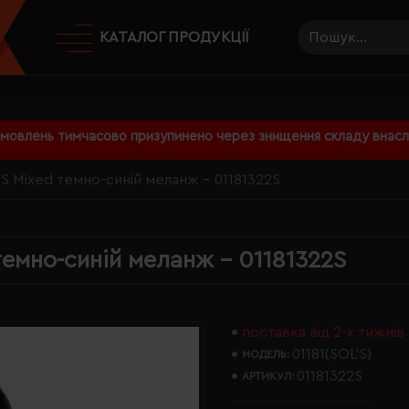
КАТАЛОГ ПРОДУКЦІЇ
амовлень тимчасово призупинено через знищення складу внаслі
S Mixed темно-синій меланж - 01181322S
темно-синій меланж - 01181322S
поставка від 2-х тижнів
01181(SOL’S)
МОДЕЛЬ:
01181322S
АРТИКУЛ: