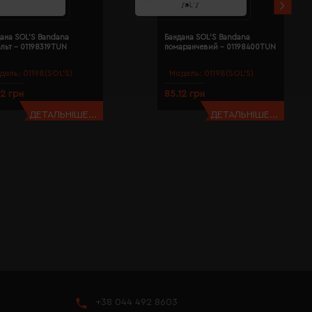
ана SOL'S Bandana
Бандана SOL'S Bandana
льт - 01198319TUN
помаранчевий - 01198400TUN
дель:
01198(SOL’S)
Модель:
01198(SOL’S)
12 грн
85.12 грн
ДЕТАЛЬНІШЕ...
ДЕТАЛЬНІШЕ...
+38 044 492 8603