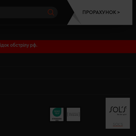
ПРОРАХУНОК >
док обстрілу рф.
SOL’S