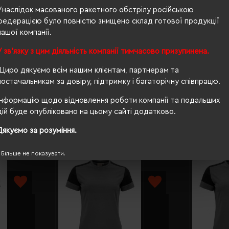
Унаслідок масованого ракетного обстрілу російською
150 г/м²
федерацією було повністю знищено склад готової продукції
нашої компанії.
приталений
У зв'язку з цим діяльність компанії тимчасово призупинена.
Ні
Щиро дякуємо всім нашим клієнтам, партнерам та
OEKO-TEX® Standard 100, PETA-Approved Vegan
постачальникам за довіру, підтримку і багаторічну співпрацю.
Інформацію щодо відновлення роботи компанії та подальших
дій буде опубліковано на цьому сайті додатково.
Дякуємо за розуміння.
Більше не показувати.