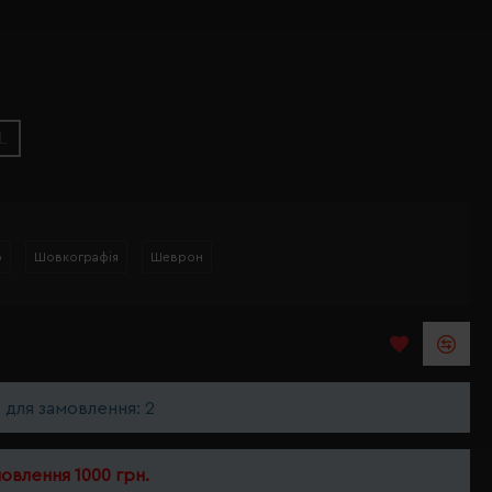
L
р
Шовкографія
Шеврон
ь для замовлення: 2
мовлення 1000 грн.