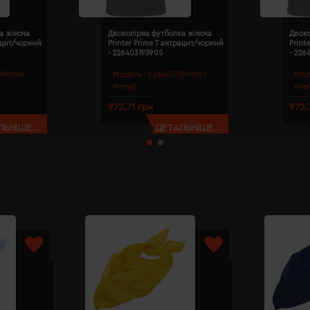
а жіноча
Двоколірна футболка жіноча
Двоко
рацит/чорний
Printer Prime T антрацит/чорний
Print
- 22640319390S
- 226
Printer
Модель:
2264031(Printer
Мод
Prime)
Pri
972.71 грн
972.
ЬНІШЕ...
ДЕТАЛЬНІШЕ...