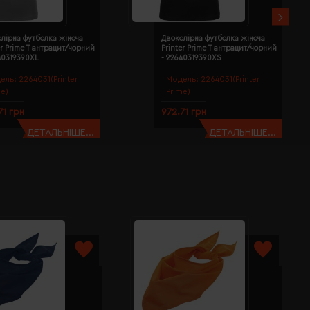
лірна футболка жіноча
Двоколірна футболка жіноча
er Prime T антрацит/чорний
Printer Prime T антрацит/чорний
40319390XL
- 22640319390XS
ель:
2264031(Printer
Модель:
2264031(Printer
me)
Prime)
71 грн
972.71 грн
ДЕТАЛЬНІШЕ...
ДЕТАЛЬНІШЕ...