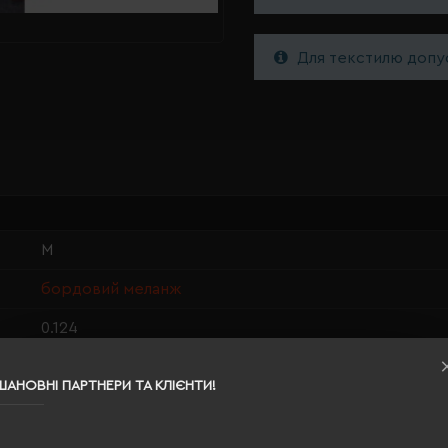
Для текстилю допус
M
бордовий меланж
0.124
65% поліестер, 35% бавовна
ШАНОВНІ ПАРТНЕРИ ТА КЛІЄНТИ!
чоловіча
72/51