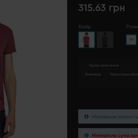
315.63 грн
Колір
Розм
M
Група нанесення
Вишивка
Термотрансфе
Мінімальна кількіст
Мінімальна сума за