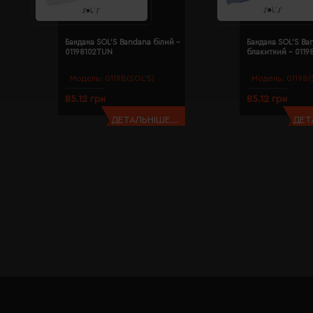
Бандана SOL'S Bandana білий -
Бандана SOL'S Ba
01198102TUN
блакитний - 011
Модель:
01198(SOL’S)
Модель:
01198(
85.12 грн
85.12 грн
ДЕТАЛЬНІШЕ...
ДЕТ