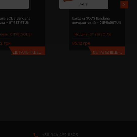
ана SOL'S Bandana
Бандана SOL'S Bandana
льт - 01198319TUN
помаранчевий - 01198400TUN
дель:
01198(SOL’S)
Модель:
01198(SOL’S)
12 грн
85.12 грн
ДЕТАЛЬНІШЕ...
ДЕТАЛЬНІШЕ...
+38 044 492 8603