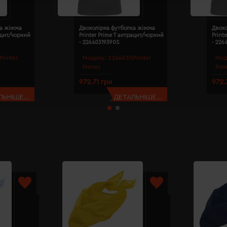
а жіноча
Двоколірна футболка жіноча
Двоко
рацит/чорний
Printer Prime T антрацит/чорний
Print
- 22640319390S
- 226
Printer
Модель:
2264031(Printer
Мод
Prime)
Pri
972.71 грн
972.
ЬНІШЕ...
ДЕТАЛЬНІШЕ...