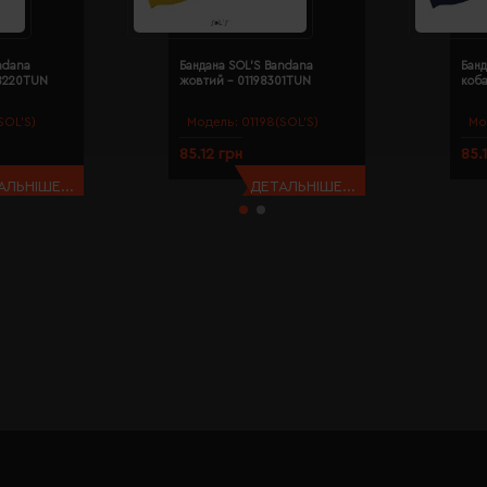
ndana
Бандана SOL'S Bandana
Банд
98220TUN
жовтий - 01198301TUN
коба
SOL’S)
Модель:
01198(SOL’S)
Мо
85.12 грн
85.
АЛЬНІШЕ...
ДЕТАЛЬНІШЕ...