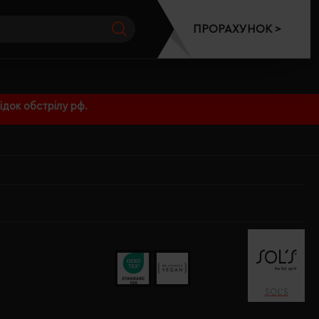
ПРОРАХУНОК >
док обстрілу рф.
SOL’S