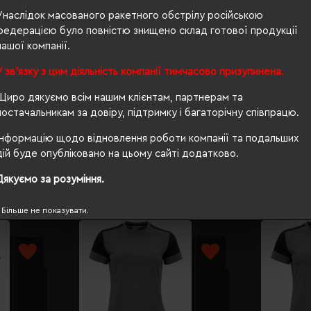
Унаслідок масованого ракетного обстрілу російською
150 г/м²
федерацією було повністю знищено склад готової продукції
нашої компанії.
прямий
У зв'язку з цим діяльність компанії тимчасово призупинена.
Ні
Щиро дякуємо всім нашим клієнтам, партнерам та
OEKO-TEX® Standard 100, PETA-Approved Vegan
постачальникам за довіру, підтримку і багаторічну співпрацю.
Інформацію щодо відновлення роботи компанії та подальших
дій буде опубліковано на цьому сайті додатково.
Дякуємо за розуміння.
Більше не показувати.