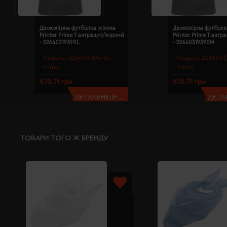
Двоколірна футболка жіноча
Двоколірна футболк
Printer Prime T антрацит/чорний
Printer Prime T ант
- 22640319390L
- 22640319390M
Модель:
2264031(Printer
Модель:
2264031(
Prime)
Prime)
972.71 грн
972.71 грн
ДЕТАЛЬНІШЕ...
ДЕТАЛ
ТОВАРИ ТОГО Ж БРЕНДУ