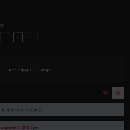
ір
S
XL
2XL
р
Шовкографія
Шеврон
ь для замовлення: 2
мовлення 1000 грн.