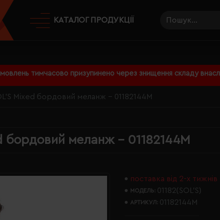
КАТАЛОГ ПРОДУКЦІЇ
амовлень тимчасово призупинено через знищення складу внаслі
OL'S Mixed бордовий меланж - 01182144M
d бордовий меланж - 01182144M
поставка від 2-х тижнів
01182(SOL’S)
МОДЕЛЬ:
01182144M
АРТИКУЛ: