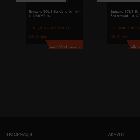
Бандана SOL'S Bandana білий -
Бандана SOL'S Ba
01198102TUN
блакитний - 011
Модель:
01198(SOL’S)
Модель:
01198(
85.12 грн
85.12 грн
ДЕТАЛЬНІШЕ...
ДЕТ
ІНФОРМАЦІЯ
АКАУНТ