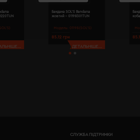
ndana
Бандана SOL'S Bandana
Банд
98220TUN
жовтий - 01198301TUN
коба
SOL’S)
Модель:
01198(SOL’S)
Мо
85.12 грн
85.
АЛЬНІШЕ...
ДЕТАЛЬНІШЕ...
СЛУЖБА ПІДТРИМКИ