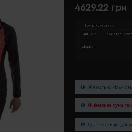
4629.22 грн
Група нанесення
Вишивка
Термотрансфе
Шеврон
Мінімальна кількіст
Мінімальна сума за
Для текстилю допус