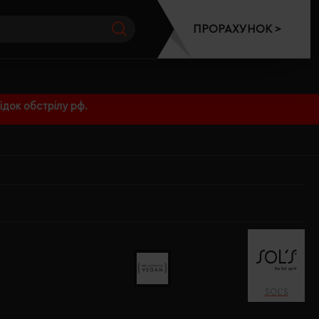
ПРОРАХУНОК >
док обстрілу рф.
SOL’S