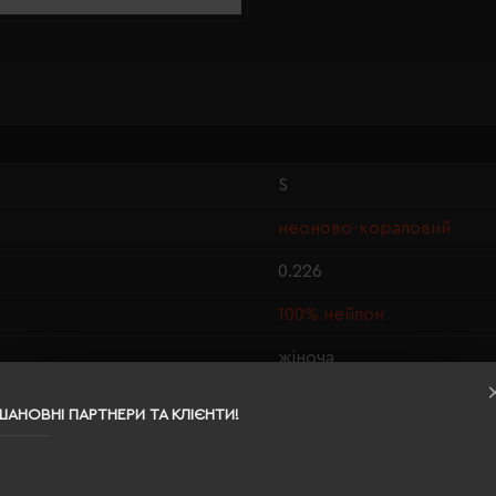
S
неоново-кораловий
0.226
100% нейлон
жіноча
58/47
ШАНОВНІ ПАРТНЕРИ ТА КЛІЄНТИ!
150 г/м²
п/е пакет