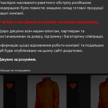
Унаслідок масованого ракетного обстрілу російською
приталений
федерацією було повністю знищено склад готової продукції
нашої компанії.
Ні
У зв'язку з цим діяльність компанії тимчасово призупинена.
PETA-Approved Vegan
Щиро дякуємо всім нашим клієнтам, партнерам та
ні
постачальникам за довіру, підтримку і багаторічну співпрацю.
Інформацію щодо відновлення роботи компанії та подальших
дій буде опубліковано на цьому сайті додатково.
Дякуємо за розуміння.
Більше не показувати.