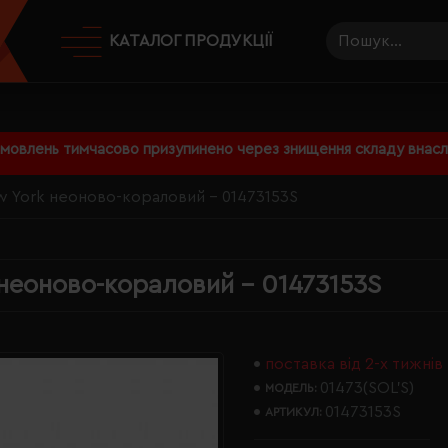
КАТАЛОГ ПРОДУКЦІЇ
амовлень тимчасово призупинено через знищення складу внаслі
w York неоново-кораловий - 01473153S
 неоново-кораловий - 01473153S
поставка від 2-х тижнів
01473(SOL’S)
МОДЕЛЬ:
01473153S
АРТИКУЛ: