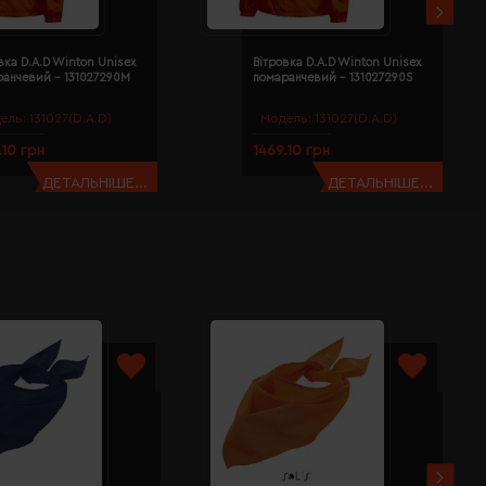
вка D.A.D Winton Unisex
Вітровка D.A.D Winton Unisex
ранчевий - 131027290M
помаранчевий - 131027290S
ель:
131027(D.A.D)
Модель:
131027(D.A.D)
.10 грн
1469.10 грн
ДЕТАЛЬНІШЕ...
ДЕТАЛЬНІШЕ...