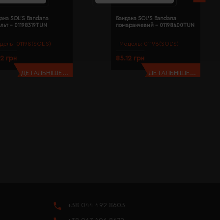
ана SOL'S Bandana
Бандана SOL'S Bandana
льт - 01198319TUN
помаранчевий - 01198400TUN
дель:
01198(SOL’S)
Модель:
01198(SOL’S)
12 грн
85.12 грн
ДЕТАЛЬНІШЕ...
ДЕТАЛЬНІШЕ...
+38 044 492 8603