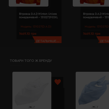
Вітровка D.A.D Winton Unisex
Вітровка D.A.D Wint
помаранчевий - 1310272903XL
помаранчевий - 131
Модель:
131027(D.A.D)
Модель:
131027(D
1469.10 грн
1469.10 грн
ДЕТАЛЬНІШЕ...
ДЕТАЛ
ТОВАРИ ТОГО Ж БРЕНДУ