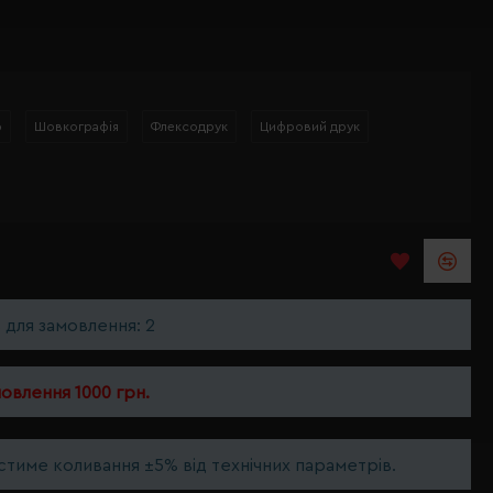
р
Шовкографія
Флексодрук
Цифровий друк
ь для замовлення: 2
мовлення 1000 грн.
тиме коливання ±5% від технічних параметрів.