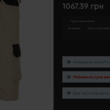
1067.39 грн
Група нанесення
Вишивка
Термотрансфе
Мінімальна кількіст
Мінімальна сума за
Для текстилю допус