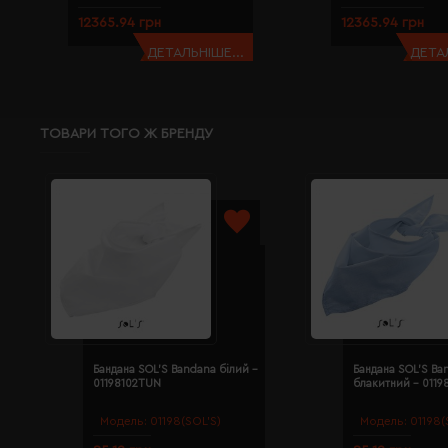
12365.94 грн
12365.94 грн
ДЕТАЛЬНІШЕ...
ДЕТАЛ
ТОВАРИ ТОГО Ж БРЕНДУ
Бандана SOL'S Bandana білий -
Бандана SOL'S Ba
01198102TUN
блакитний - 011
Модель:
01198(SOL’S)
Модель:
01198(