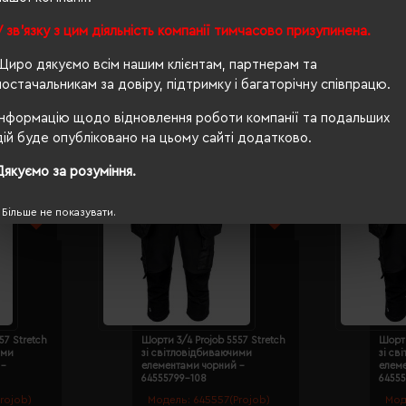
OEKO-TEX® Standard 100, PETA-Approved Vegan
У зв'язку з цим діяльність компанії тимчасово призупинена.
Щиро дякуємо всім нашим клієнтам, партнерам та
постачальникам за довіру, підтримку і багаторічну співпрацю.
Інформацію щодо відновлення роботи компанії та подальших
дій буде опубліковано на цьому сайті додатково.
Дякуємо за розуміння.
Більше не показувати.
57 Stretch
Шорти 3/4 Projob 5557 Stretch
Шорти
ими
зі світловідбиваючими
зі св
 -
елементами чорний -
елем
64555799-108
64555
rojob)
Модель:
645557(Projob)
Мод