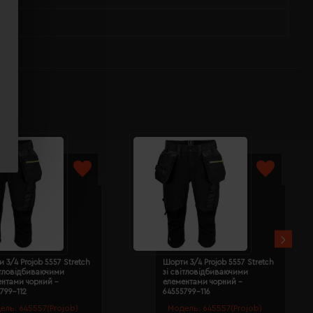
 3/4 Projob 5557 Stretch
Шорти 3/4 Projob 5557 Stretch
ітловідбиваючими
зі світловідбиваючими
ентами чорний -
елементами чорний -
799-112
64555799-116
ель:
645557(Projob)
Модель:
645557(Projob)