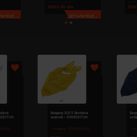
12365.94 грн
1236
ЬНІШЕ...
ДЕТАЛЬНІШЕ...
ndana
Бандана SOL'S Bandana
Банд
98220TUN
жовтий - 01198301TUN
коба
SOL’S)
Модель:
01198(SOL’S)
Мо