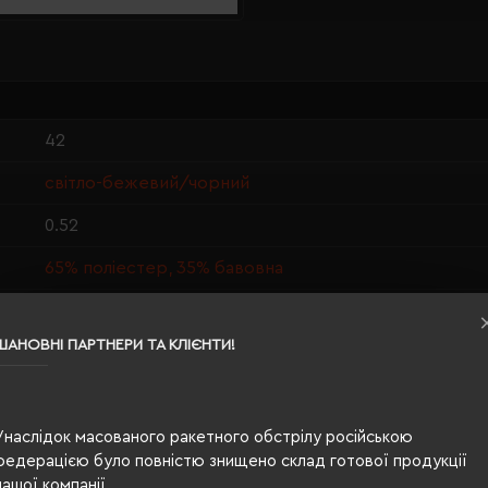
42
світло-бежевий/чорний
0.52
65% поліестер, 35% бавовна
чоловіча
ШАНОВНІ ПАРТНЕРИ ТА КЛІЄНТИ!
30/43
прямий
Унаслідок масованого ракетного обстрілу російською
по запросу
федерацією було повністю знищено склад готової продукції
Ні
нашої компанії.