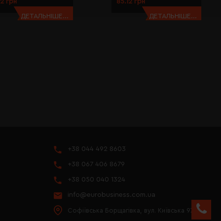
12 грн
85.12 грн
ДЕТАЛЬНІШЕ...
ДЕТАЛЬНІШЕ...
+38 044 492 8603
+38 067 406 8679
+38 050 040 1324
info@eurobusiness.com.ua
Софіївська Борщагівка, вул. Київська 97