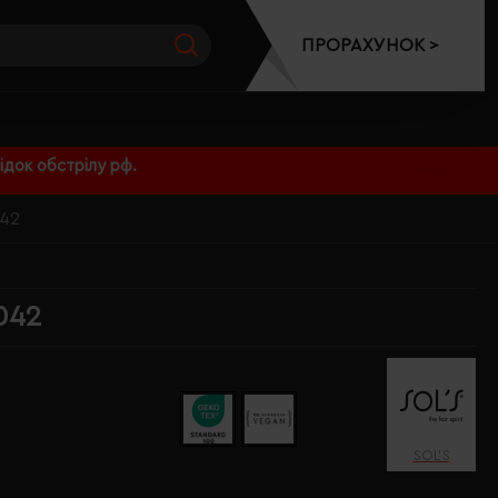
ПРОРАХУНОК >
док обстрілу рф.
042
042
SOL’S