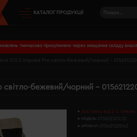
КАТАЛОГ ПРОДУКЦІЇ
амовлень тимчасово призупинено через знищення складу внаслі
очі SOL'S Impulse Pro світло-бежевий/чорний - 01562122
ro світло-бежевий/чорний - 01562122
поставка від 2-х тижнів
01562(SOL’S)
МОДЕЛЬ:
01562122042
АРТИКУЛ: