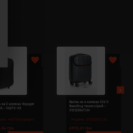
Валіза на 4 колесах SOL'S
а на 2 колесах Voyager
Boarding темно-сірий -
ий - V4270-03
01212384TUN
ель:
V4270(Voyager)
Модель:
01212(SOL’S)
.54 грн
6992.61 грн