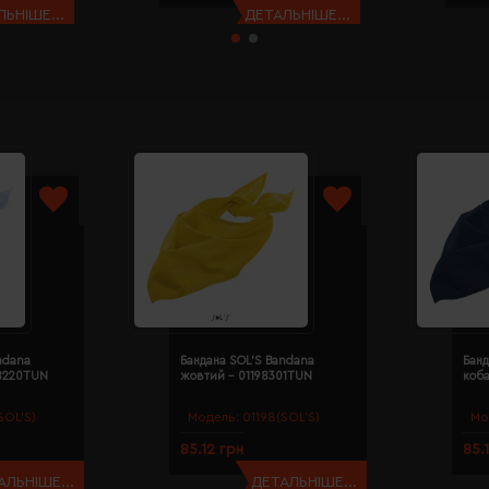
ЬНІШЕ...
ДЕТАЛЬНІШЕ...
ndana
Бандана SOL'S Bandana
Банд
98220TUN
жовтий - 01198301TUN
коба
SOL’S)
Модель:
01198(SOL’S)
Мо
85.12 грн
85.
АЛЬНІШЕ...
ДЕТАЛЬНІШЕ...