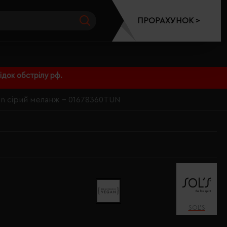
ПРОРАХУНОК >
док обстрілу рф.
on сірий меланж - 01678360TUN
SOL’S