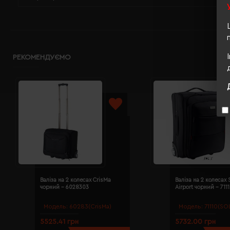
РЕКОМЕНДУЄМО
Валіза на 2 колесах CrisMa
Валіза на 2 колесах 
чорний - 6028303
Airport чорний - 71
Модель:
60283(CrisMa)
Модель:
71110(SOL
5525.41 грн
5732.00 грн