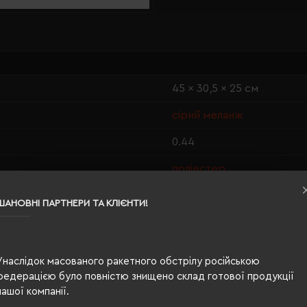
45 x 30,5 x 25 см
сірий меланж
0.44
поліестер
620 г/м²
ШАНОВНІ ПАРТНЕРИ ТА КЛІЄНТИ!
п/е пакет
по запросу
Унаслідок масованого ракетного обстрілу російською
Ні
федерацією було повністю знищено склад готової продукції
нашої компанії.
PETA-Approved Vegan