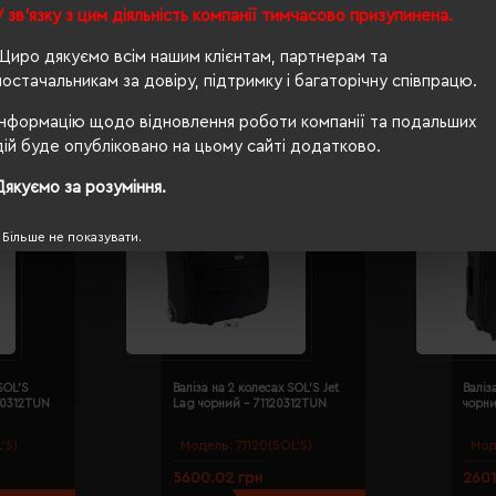
У зв'язку з цим діяльність компанії тимчасово призупинена.
Щиро дякуємо всім нашим клієнтам, партнерам та
постачальникам за довіру, підтримку і багаторічну співпрацю.
Інформацію щодо відновлення роботи компанії та подальших
дій буде опубліковано на цьому сайті додатково.
Дякуємо за розуміння.
Більше не показувати.
SOL'S
Валіза на 2 колесах SOL'S Jet
Валіз
110312TUN
Lag чорний - 71120312TUN
чорн
’S)
Модель:
71120(SOL’S)
Мод
5600.02 грн
2601