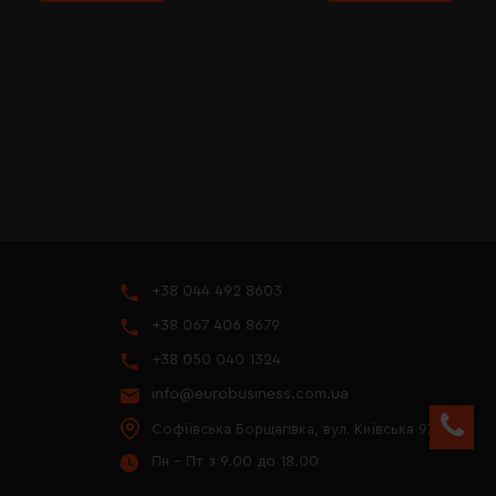
+38 044 492 8603
+38 067 406 8679
+38 050 040 1324
info@eurobusiness.com.ua
Софіївська Борщагівка, вул. Київська 97
Пн - Пт з 9.00 до 18.00