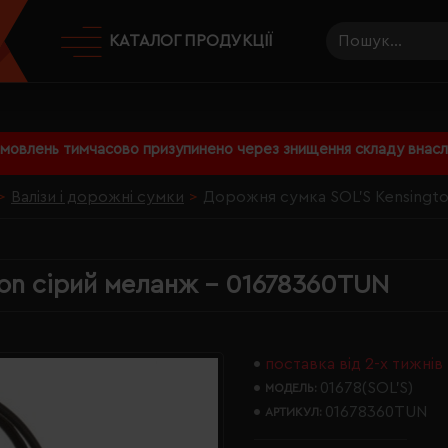
КАТАЛОГ ПРОДУКЦІЇ
амовлень тимчасово призупинено через знищення складу внаслі
Валізи і дорожні сумки
Дорожня сумка SOL'S Kensingt
on сірий меланж - 01678360TUN
поставка від 2-х тижнів
01678(SOL’S)
МОДЕЛЬ:
01678360TUN
АРТИКУЛ: