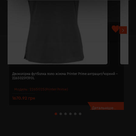
Двоколірна футболка поло жіноча Printer Prime антрацит/чорний -
Д
22650259390L
2
Модель:
2265025(Printer Prime)
1670.92 грн
1
Детальніше...