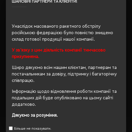
ШАНОВНІ ПАРТНЕРИ ТА КЛІЄНТИ!
Сертифікація
PETA-Approved Vegan
Унаслідок масованого ракетного обстрілу
ОПИС
російською федерацією було повністю знищено
склад готової продукції нашої компанії.
ВІДГУКИ
У зв'язку з цим діяльність компанії тимчасово
призупинена.
Щиро дякуємо всім нашим клієнтам, партнерам та
постачальникам за довіру, підтримку і багаторічну
РЕКОМЕНДУЄМО
співпрацю.
Інформацію щодо відновлення роботи компанії та
подальших дій буде опубліковано на цьому сайті
додатково.
Дякуємо за розуміння.
Більше не показувати.