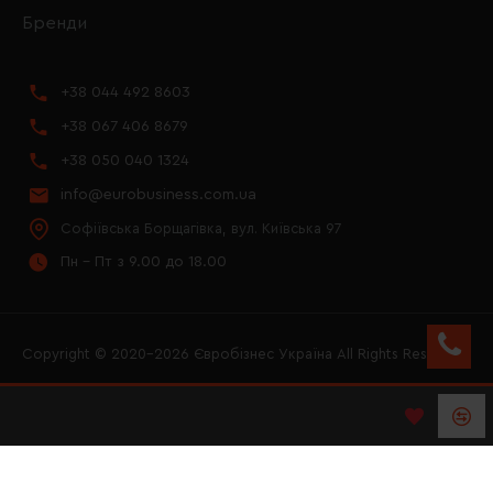
Бренди
+38 044 492 8603
+38 067 406 8679
+38 050 040 1324
info@eurobusiness.com.ua
Софіївська Борщагівка, вул. Київська 97
Пн - Пт з 9.00 до 18.00
Copyright © 2020–2026 Євробізнес Україна All Rights Reserved
FACEBOOK
INSTAGRAM
YOUTUBE
LOGO ЄВРОБІЗНЕС
УКРАЇНА