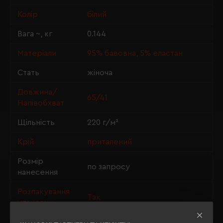
Колір
білий
Вага ~, кг
0.144
Матеріали
95% бавовна, 5% еластан
Стать
жіноча
Довжина/
65/41
Напівобхват
Щільність
220 г/м²
Крій
приталений
Розмір
по запросу
нанесення
Розпакування
Так
упаковки
OEKO-TEX® Standard 100,