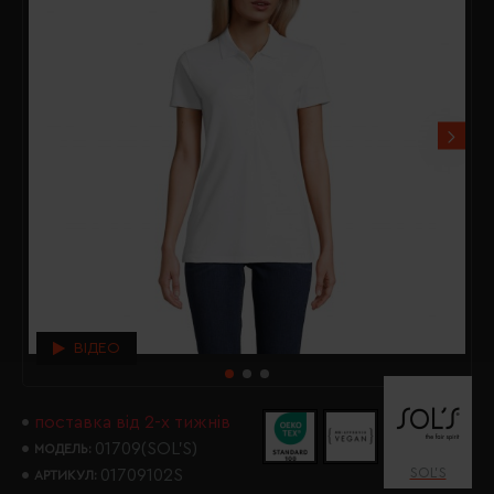
ВІДЕО
поставка від 2-х тижнів
01709(SOL’S)
МОДЕЛЬ:
SOL’S
01709102S
АРТИКУЛ: