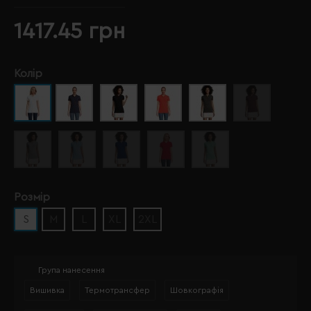
1417.45 грн
Колір
Розмір
S
M
L
XL
2XL
Група нанесення
Вишивка
Термотрансфер
Шовкографія