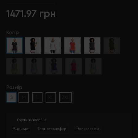
1471.97 грн
Колір
Розмір
S
M
L
XL
2XL
Група нанесення
Вишивка
Термотрансфер
Шовкографія