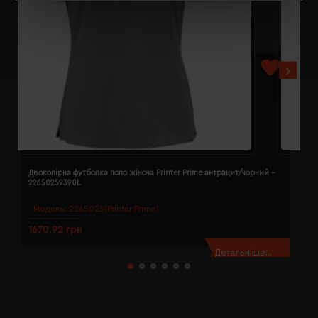
Двоколірна футболка поло жіноча Printer Prime антрацит/чорний -
Д
22650259390L
2
Модель:
2265025(Printer Prime)
1670.92 грн
1
Детальніше...