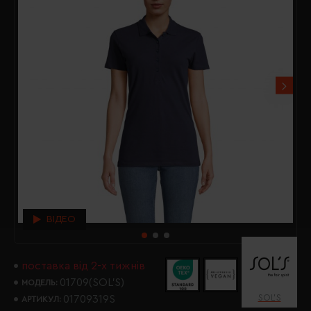
ВІДЕО
поставка від 2-х тижнів
01709(SOL’S)
МОДЕЛЬ:
SOL’S
01709319S
АРТИКУЛ: