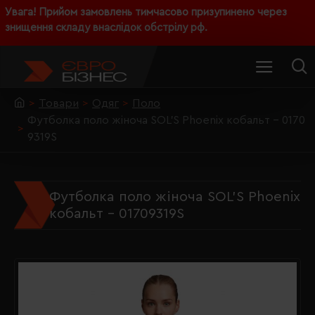
Увага! Прийом замовлень тимчасово призупинено через
знищення складу внаслідок обстрілу рф.
Товари
Одяг
Поло
Футболка поло жіноча SOL'S Phoenix кобальт - 0170
9319S
Футболка поло жіноча SOL'S Phoenix
кобальт - 01709319S