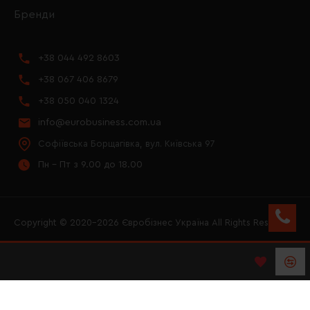
Бренди
+38 044 492 8603
+38 067 406 8679
+38 050 040 1324
info@eurobusiness.com.ua
Софіївська Борщагівка, вул. Київська 97
Пн - Пт з 9.00 до 18.00
Copyright © 2020–2026 Євробізнес Україна All Rights Reserved
FACEBOOK
INSTAGRAM
YOUTUBE
LOGO ЄВРОБІЗНЕС
УКРАЇНА