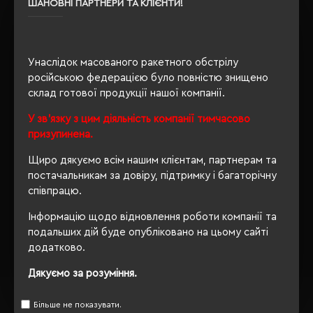
ШАНОВНІ ПАРТНЕРИ ТА КЛІЄНТИ!
Сертифікація
PETA-Approved Vegan
Унаслідок масованого ракетного обстрілу
ОПИС
російською федерацією було повністю знищено
склад готової продукції нашої компанії.
ВІДГУКИ
У зв'язку з цим діяльність компанії тимчасово
призупинена.
Щиро дякуємо всім нашим клієнтам, партнерам та
постачальникам за довіру, підтримку і багаторічну
РЕКОМЕНДУЄМО
співпрацю.
Інформацію щодо відновлення роботи компанії та
подальших дій буде опубліковано на цьому сайті
додатково.
Дякуємо за розуміння.
Більше не показувати.