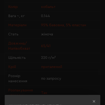
Колір
кобальт
Вага ~, кг
0.144
Матеріали
95% бавовна, 5% еластан
Стать
жіноча
Довжина/
65/41
Напівобхват
Щільність
220 г/м²
Крій
приталений
Розмір
по запросу
нанесення
Розпакування
Так
упаковки
OEKO-TEX® Standard 100,