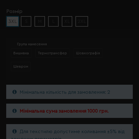
Розмір
3XL
S
M
L
XL
2XL
Група нанесення
Вишивка
Термотрансфер
Шовкографія
Шеврон
Мінімальна кількість для замовлення: 2
Мінімальна сума замовлення 1000 грн.
Для текстилю допустиме коливання ±5% від