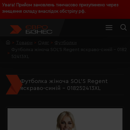
Увага! Прийом замовлень тимчасово призупинено через
знищення складу внаслідок обстрілу рф.
Товари
Одяг
Футболки
Футболка жіноча SOL'S Regent яскраво-синій - 0182
52413XL
Футболка жіноча SOL'S Regent
яскраво-синій - 018252413XL