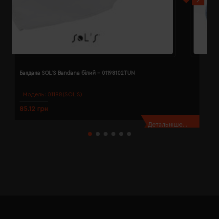
Бандана SOL'S Bandana білий - 01198102TUN
Б
Модель:
01198(SOL’S)
85.12 грн
8
Детальніше...