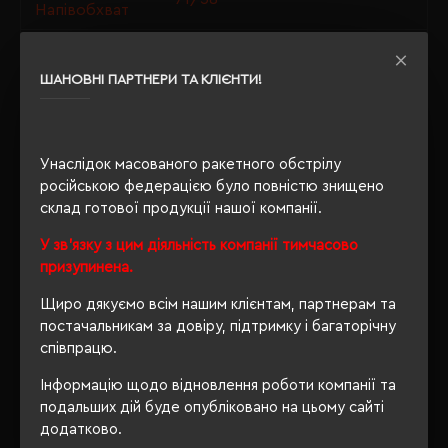
Напівобхват
Щільність
150 г/м²
ШАНОВНІ ПАРТНЕРИ ТА КЛІЄНТИ!
Розпакування
Ні
упаковки
OEKO-TEX® Standard 100,
Сертифікація
Унаслідок масованого ракетного обстрілу
PETA-Approved Vegan
російською федерацією було повністю знищено
склад готової продукції нашої компанії.
У зв'язку з цим діяльність компанії тимчасово
ОПИС
призупинена.
ВІДГУКИ
Щиро дякуємо всім нашим клієнтам, партнерам та
постачальникам за довіру, підтримку і багаторічну
співпрацю.
Інформацію щодо відновлення роботи компанії та
подальших дій буде опубліковано на цьому сайті
РЕКОМЕНДУЄМО
додатково.