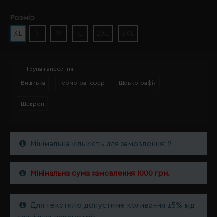
Розмір
XL
S
M
L
2XL
3XL
Група нанесення
Вишивка
Термотрансфер
Шовкографія
Шеврон
Мінімальна кількість для замовлення: 2
Мінімальна сума замовлення 1000 грн.
Для текстилю допустиме коливання ±5% від