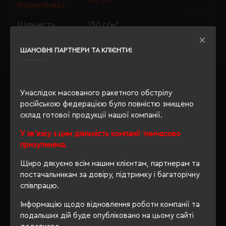
Напівобхват
Щільність
150 г/м²
Крій
приталений
ШАНОВНІ ПАРТНЕРИ ТА КЛІЄНТИ!
Розпакування
Ні
упаковки
Унаслідок масованого ракетного обстрілу
OEKO-TEX® Standard 100,
Сертифікація
російською федерацією було повністю знищено
PETA-Approved Vegan
склад готової продукції нашої компанії.
У зв'язку з цим діяльність компанії тимчасово
призупинена.
ОПИС
Щиро дякуємо всім нашим клієнтам, партнерам та
ВІДГУКИ
постачальникам за довіру, підтримку і багаторічну
співпрацю.
Інформацію щодо відновлення роботи компанії та
подальших дій буде опубліковано на цьому сайті