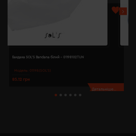
Бандана SOL'S Bandana білий - 01198102TUN
Б
Модель:
01198(SOL’S)
85.12 грн
8
Детальніше...