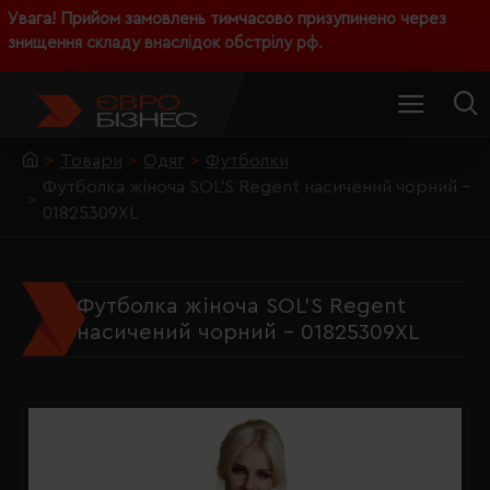
Увага! Прийом замовлень тимчасово призупинено через
знищення складу внаслідок обстрілу рф.
Товари
Одяг
Футболки
Футболка жіноча SOL'S Regent насичений чорний -
01825309XL
Футболка жіноча SOL'S Regent
насичений чорний - 01825309XL