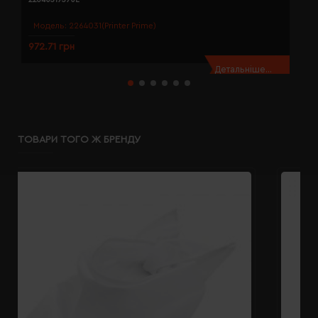
Модель:
2264031(Printer Prime)
972.71 грн
9
Детальніше...
ТОВАРИ ТОГО Ж БРЕНДУ