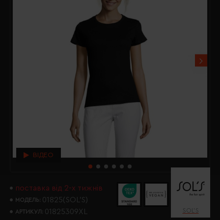
ВІДЕО
поставка від 2-х тижнів
01825(SOL’S)
МОДЕЛЬ:
SOL’S
01825309XL
АРТИКУЛ: