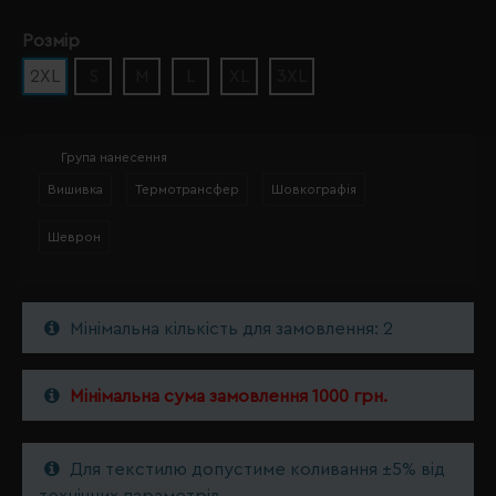
Розмір
2XL
S
M
L
XL
3XL
Група нанесення
Вишивка
Термотрансфер
Шовкографія
Шеврон
Мінімальна кількість для замовлення: 2
Мінімальна сума замовлення 1000 грн.
Для текстилю допустиме коливання ±5% від