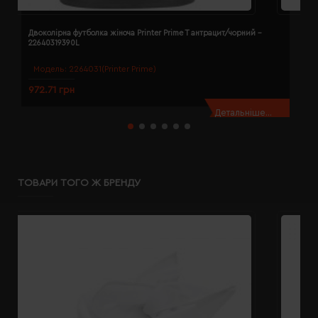
Двоколірна футболка жіноча Printer Prime T антрацит/чорний -
Д
22640319390L
2
Модель:
2264031(Printer Prime)
972.71 грн
9
Детальніше...
ТОВАРИ ТОГО Ж БРЕНДУ