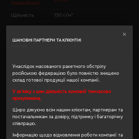
Напівобхват
Щільність
150 г/м²
Крій
приталений
Розмір
ШАНОВНІ ПАРТНЕРИ ТА КЛІЄНТИ!
по запросу
нанесення
Розпакування
Ні
упаковки
Унаслідок масованого ракетного обстрілу
російською федерацією було повністю знищено
OEKO-TEX® Standard 100,
склад готової продукції нашої компанії.
Сертифікація
PETA-Approved Vegan
У зв'язку з цим діяльність компанії тимчасово
призупинена.
Щиро дякуємо всім нашим клієнтам, партнерам та
ОПИС
постачальникам за довіру, підтримку і багаторічну
співпрацю.
ВІДГУКИ
Інформацію щодо відновлення роботи компанії та