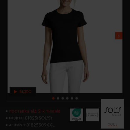
ВІДЕО
поставка від 2-х тижнів
01825(SOL’S)
МОДЕЛЬ:
SOL’S
01825309XXL
АРТИКУЛ: