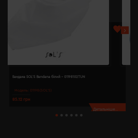
Бандана SOL'S Bandana білий - 01198102TUN
Б
Модель:
01198(SOL’S)
85.12 грн
8
Детальніше...