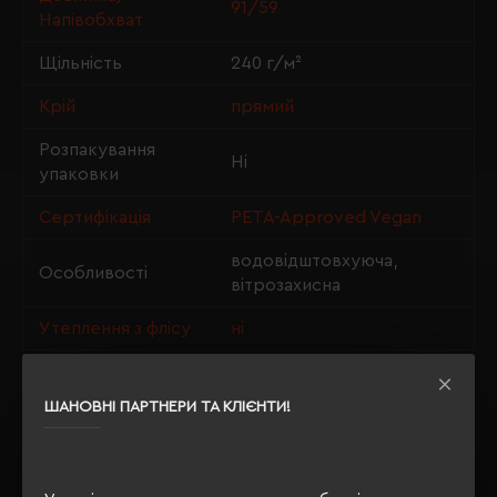
91/59
Напівобхват
Щільність
240 г/м²
Крій
прямий
Розпакування
Ні
упаковки
Сертифікація
PETA-Approved Vegan
водовідштовхуюча,
Особливості
вітрозахисна
Утеплення з флісу
ні
ШАНОВНІ ПАРТНЕРИ ТА КЛІЄНТИ!
ОПИС
ВІДГУКИ