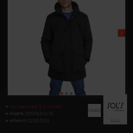
поставка від 2-х тижнів
02105(SOL’S)
МОДЕЛЬ:
SOL’S
02105312S
АРТИКУЛ: