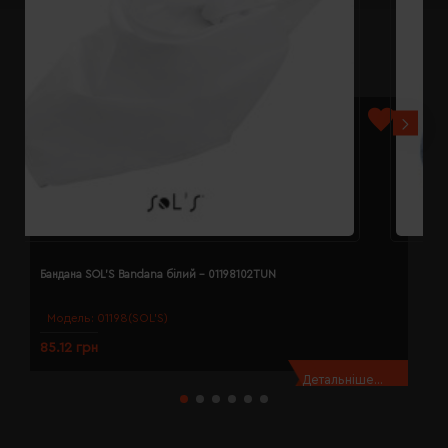
Бандана SOL'S Bandana білий - 01198102TUN
Б
Модель:
01198(SOL’S)
85.12 грн
8
Детальніше...