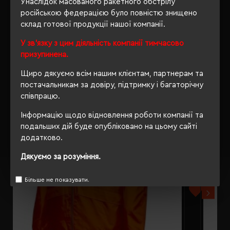
Унаслідок масованого ракетного обстрілу
російською федерацією було повністю знищено
склад готової продукції нашої компанії.
У зв'язку з цим діяльність компанії тимчасово
РЕКОМЕНДУЄМО
призупинена.
Щиро дякуємо всім нашим клієнтам, партнерам та
постачальникам за довіру, підтримку і багаторічну
співпрацю.
Інформацію щодо відновлення роботи компанії та
подальших дій буде опубліковано на цьому сайті
додатково.
Дякуємо за розуміння.
Більше не показувати.