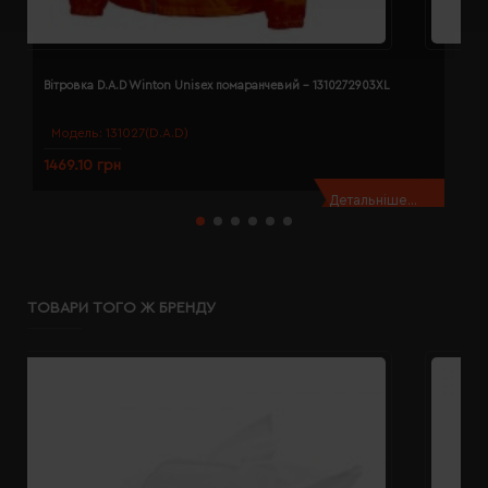
Вітровка D.A.D Winton Unisex помаранчевий - 1310272903XL
В
Модель:
131027(D.A.D)
1469.10 грн
1
Детальніше...
ТОВАРИ ТОГО Ж БРЕНДУ