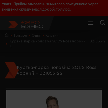
Увага! Прийом замовлень тимчасово призупинено через
знищення складу внаслідок обстрілу рф.
Товари
Одяг
Куртки
Куртка-парка чоловіча SOL'S Ross чорний - 02105312
S
Куртка-парка чоловіча SOL'S Ross
чорний - 02105312S