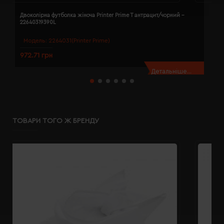
Двоколірна футболка жіноча Printer Prime T антрацит/чорний -
Д
22640319390L
2
Модель:
2264031(Printer Prime)
972.71 грн
9
Детальніше...
ТОВАРИ ТОГО Ж БРЕНДУ