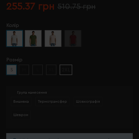
255.37 грн
510.75 грн
Колір
Розмір
S
M
L
XL
2XL
Група нанесення
Вишивка
Термотрансфер
Шовкографія
Шеврон