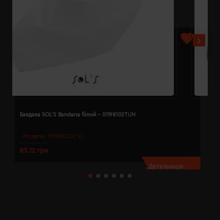
Бандана SOL'S Bandana білий - 01198102TUN
Б
Модель:
01198(SOL’S)
85.12 грн
8
Детальніше...