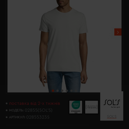
поставка від 2-х тижнів
02855(SOL’S)
МОДЕЛЬ:
SOL’S
02855323S
АРТИКУЛ: