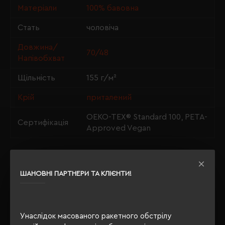
Матеріали
100% бавовна
Стать
чоловіча
Довжина/
70/48
Напівобхват
Щільність
155 г/м²
Крій
приталений
OEKO-TEX® Standard 100, PETA-
Сертифікація
Approved Vegan
ОПИС
ШАНОВНІ ПАРТНЕРИ ТА КЛІЄНТИ!
ВІДГУКИ
Унаслідок масованого ракетного обстрілу