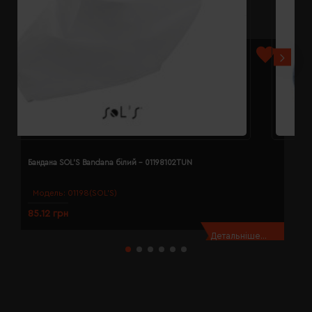
Бандана SOL'S Bandana білий - 01198102TUN
Б
Модель:
01198(SOL’S)
85.12 грн
8
Детальніше...