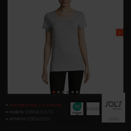
поставка від 2-х тижнів
02856(SOL’S)
МОДЕЛЬ:
SOL’S
02856251M
АРТИКУЛ: