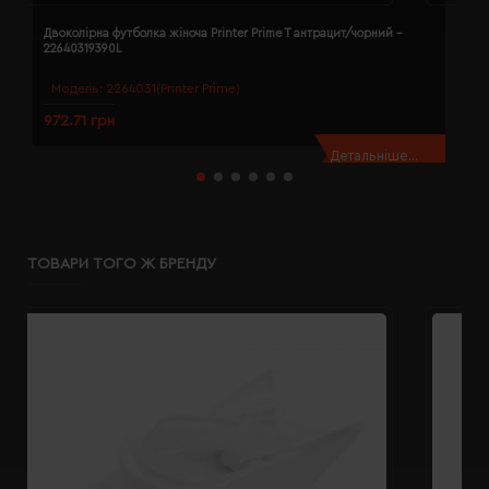
Двоколірна футболка жіноча Printer Prime T антрацит/чорний -
Д
22640319390L
2
Модель:
2264031(Printer Prime)
972.71 грн
9
Детальніше...
ТОВАРИ ТОГО Ж БРЕНДУ