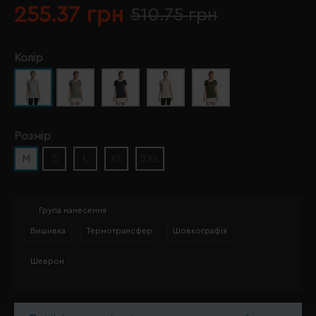
255.37 грн
510.75 грн
Колір
Розмір
M
S
L
XL
2XL
Група нанесення
Вишивка
Термотрансфер
Шовкографія
Шеврон