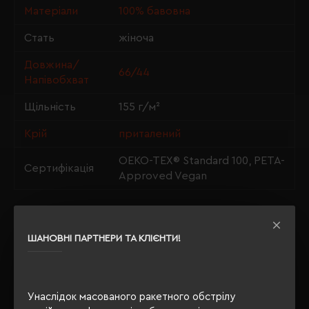
Матеріали
100% бавовна
Стать
жіноча
Довжина/
66/44
Напівобхват
Щільність
155 г/м²
Крій
приталений
OEKO-TEX® Standard 100, PETA-
Сертифікація
Approved Vegan
ОПИС
ШАНОВНІ ПАРТНЕРИ ТА КЛІЄНТИ!
ВІДГУКИ
Унаслідок масованого ракетного обстрілу