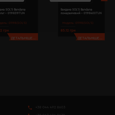
ана SOL'S Bandana
Бандана SOL'S Bandana
льт - 01198319TUN
помаранчевий - 01198400TUN
дель:
01198(SOL’S)
Модель:
01198(SOL’S)
12 грн
85.12 грн
ДЕТАЛЬНІШЕ...
ДЕТАЛЬНІШЕ...
+38 044 492 8603