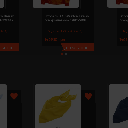
on Unisex
Вітровка D.A.D Winton Unisex
Вітро
0272904XL
помаранчевий - 131027290L
пома
.A.D)
Модель:
131027(D.A.D)
Мод
1469.10 грн
1469
ЬНІШЕ...
ДЕТАЛЬНІШЕ...