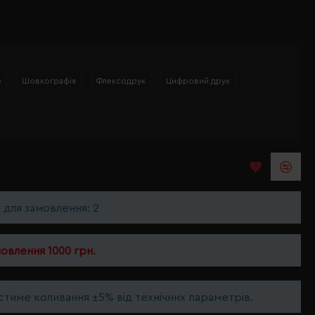
р
Шовкографія
Флексодрук
Цифровий друк
ь для замовлення: 2
мовлення 1000 грн.
тиме коливання ±5% від технічних параметрів.