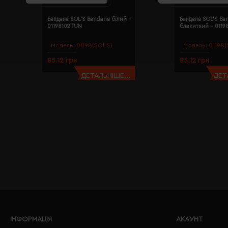
Бандана SOL'S Bandana білий -
Бандана SOL'S Ba
01198102TUN
блакитний - 011
Модель:
01198(SOL’S)
Модель:
01198(
85.12 грн
85.12 грн
ДЕТАЛЬНІШЕ...
ДЕТ
ІНФОРМАЦІЯ
АКАУНТ