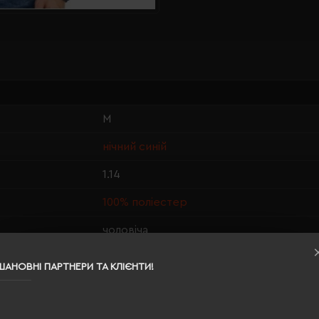
M
нічний синій
1.14
100% поліестер
чоловіча
73/63
ШАНОВНІ ПАРТНЕРИ ТА КЛІЄНТИ!
210 г/м²
прямий