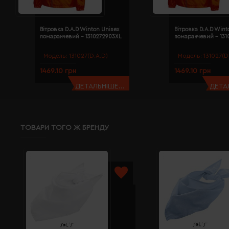
Вітровка D.A.D Winton Unisex
Вітровка D.A.D Wint
помаранчевий - 1310272903XL
помаранчевий - 131
Модель:
131027(D.A.D)
Модель:
131027(D
1469.10 грн
1469.10 грн
ДЕТАЛЬНІШЕ...
ДЕТАЛ
ТОВАРИ ТОГО Ж БРЕНДУ