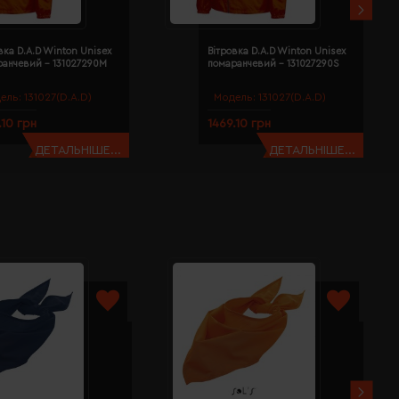
вка D.A.D Winton Unisex
Вітровка D.A.D Winton Unisex
ранчевий - 131027290M
помаранчевий - 131027290S
ель:
131027(D.A.D)
Модель:
131027(D.A.D)
.10 грн
1469.10 грн
ДЕТАЛЬНІШЕ...
ДЕТАЛЬНІШЕ...