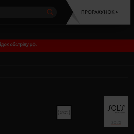
ПРОРАХУНОК >
док обстрілу рф.
SOL’S