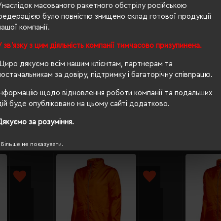
Унаслідок масованого ракетного обстрілу російською
Ні
федерацією було повністю знищено склад готової продукції
нашої компанії.
PETA-Approved Vegan
У зв'язку з цим діяльність компанії тимчасово призупинена.
водовідштовхуюча, вітрозахисна
Щиро дякуємо всім нашим клієнтам, партнерам та
так
постачальникам за довіру, підтримку і багаторічну співпрацю.
Інформацію щодо відновлення роботи компанії та подальших
дій буде опубліковано на цьому сайті додатково.
Дякуємо за розуміння.
Більше не показувати.