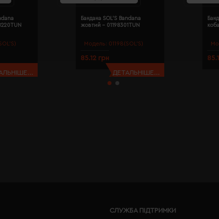
ndana
Бандана SOL'S Bandana
Банд
98220TUN
жовтий - 01198301TUN
коба
SOL’S)
Модель:
01198(SOL’S)
Мо
85.12 грн
85.
АЛЬНІШЕ...
ДЕТАЛЬНІШЕ...
СЛУЖБА ПІДТРИМКИ