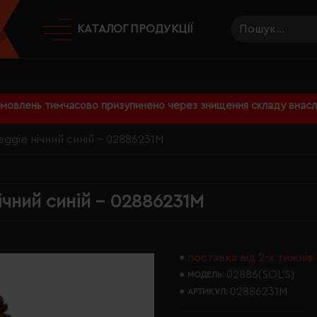
КАТАЛОГ ПРОДУКЦІЇ
амовлень тимчасово призупинено через знищення складу внаслі
ggie нічний синій - 02886231M
ічний синій - 02886231M
поставка від 2-х тижнів
02886(SOL’S)
МОДЕЛЬ:
02886231M
АРТИКУЛ: