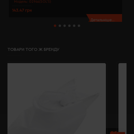
Модель:
02944(SOL’S)
143.47 грн
1
Детальніше...
ТОВАРИ ТОГО Ж БРЕНДУ