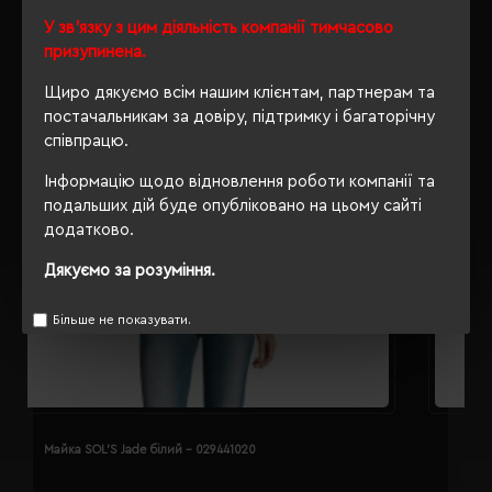
У зв'язку з цим діяльність компанії тимчасово
призупинена.
Щиро дякуємо всім нашим клієнтам, партнерам та
постачальникам за довіру, підтримку і багаторічну
співпрацю.
Інформацію щодо відновлення роботи компанії та
подальших дій буде опубліковано на цьому сайті
додатково.
Дякуємо за розуміння.
Більше не показувати.
Майка SOL'S Jade білий - 029441020
М