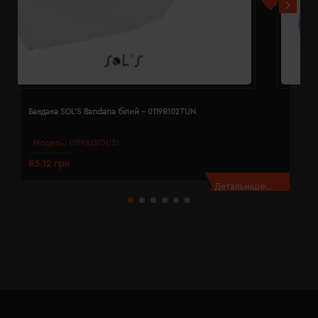
Бандана SOL'S Bandana білий - 01198102TUN
Б
Модель:
01198(SOL’S)
85.12 грн
8
Детальніше...