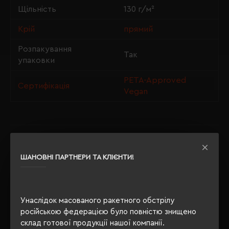
Щільність
130 г/м²
Крій
прямий
Розпакування
Так
упаковки
PETA-Approved
Сертифікація
Vegan
ОПИС
ШАНОВНІ ПАРТНЕРИ ТА КЛІЄНТИ!
ВІДГУКИ
Унаслідок масованого ракетного обстрілу
російською федерацією було повністю знищено
РЕКОМЕНДУЄМО
склад готової продукції нашої компанії.