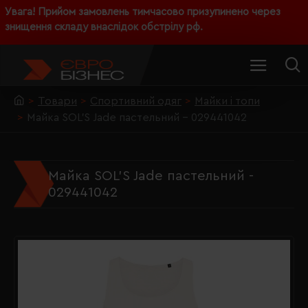
Увага! Прийом замовлень тимчасово призупинено через
знищення складу внаслідок обстрілу рф.
Товари
Спортивний одяг
Майки і топи
Майка SOL'S Jade пастельний - 029441042
Майка SOL'S Jade пастельний -
029441042