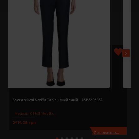
Брюки жіночі NeoBlu Gabin нічний синій - 03163603034
Б
Модель:
03163(NeoBlu)
2919.08 грн
2
Детальніше...