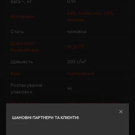
Вага ~, кг
0.91
66% поліестер, 34%
Матеріали
віскоза
Стать
чоловіча
Довжина/
81,5/75
Напівобхват
Щільність
200 г/м²
Крій
приталений
Розпакування
Ні
упаковки
Сертифікація
PETA-Approved Vegan
ШАНОВНІ ПАРТНЕРИ ТА КЛІЄНТИ!
ОПИС