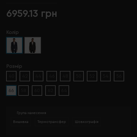
6959.13 грн
Колір
Розмір
40
42
44
46
48
50
52
54
56
66
58
60
62
64
Група нанесення
Вишивка
Термотрансфер
Шовкографія