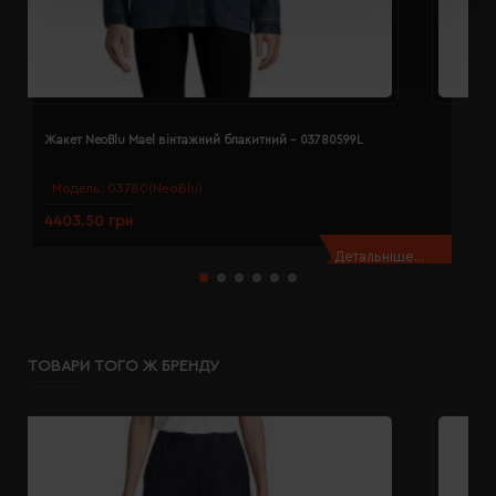
Жакет NeoBlu Mael вінтажний блакитний - 03780599L
Ж
Модель:
03780(NeoBlu)
4403.50 грн
4
Детальніше...
ТОВАРИ ТОГО Ж БРЕНДУ