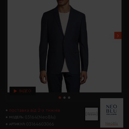
ВІДЕО
поставка від 2-х тижнів
03164(NeoBlu)
МОДЕЛЬ:
NeoBlu
03164603066
АРТИКУЛ: