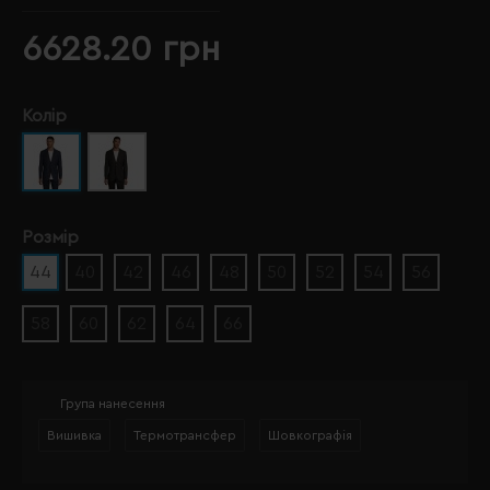
6628.20 грн
Колір
Розмір
44
40
42
46
48
50
52
54
56
58
60
62
64
66
Група нанесення
Вишивка
Термотрансфер
Шовкографія