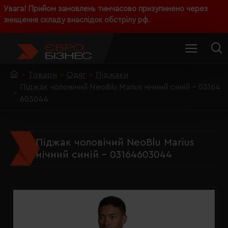
Увага! Прийом замовлень тимчасово призупинено через
знищення складу внаслідок обстрілу рф.
Товари
Одяг
Піджаки
Піджак чоловічий NeoBlu Marius нічний синій - 03164
603044
Піджак чоловічий NeoBlu Marius
нічний синій - 03164603044