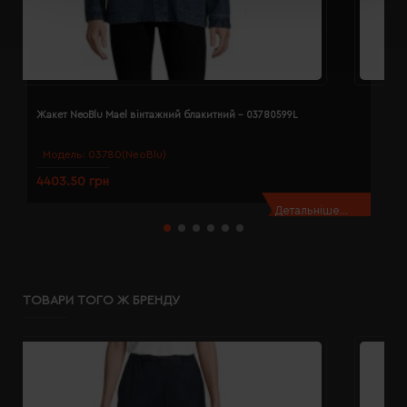
Жакет NeoBlu Mael вінтажний блакитний - 03780599L
Ж
Модель:
03780(NeoBlu)
4403.50 грн
4
Детальніше...
ТОВАРИ ТОГО Ж БРЕНДУ