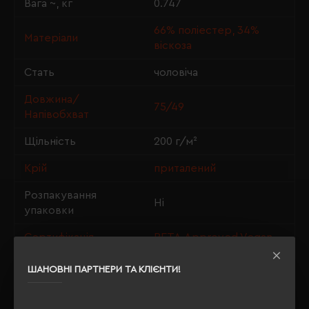
Вага ~, кг
0.747
66% поліестер, 34%
Матеріали
віскоза
Стать
чоловіча
Довжина/
75/49
Напівобхват
Щільність
200 г/м²
Крій
приталений
Розпакування
Ні
упаковки
Сертифікація
PETA-Approved Vegan
ШАНОВНІ ПАРТНЕРИ ТА КЛІЄНТИ!
ОПИС