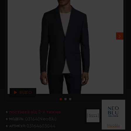
ВІДЕО
поставка від 2-х тижнів
03164(NeoBlu)
МОДЕЛЬ:
NeoBlu
03164603044
АРТИКУЛ: