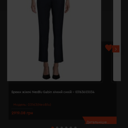
Брюки жіночі NeoBlu Gabin нічний синій - 03163603034
Б
Модель:
03163(NeoBlu)
2919.08 грн
2
Детальніше...