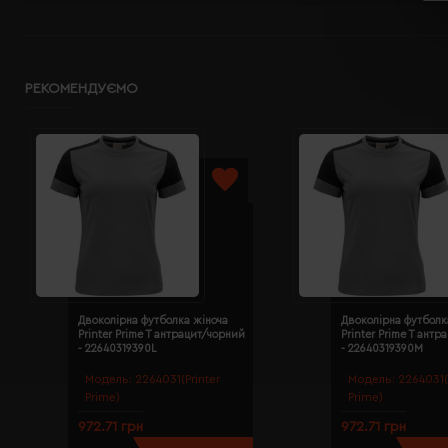
РЕКОМЕНДУЄМО
Двоколірна футболка жіноча
Двоколірна футболк
Printer Prime T антрацит/чорний
Printer Prime T ант
- 22640319390L
- 22640319390M
Модель:
2264031(Printer
Модель:
2264031(
Prime)
Prime)
972.71 грн
972.71 грн