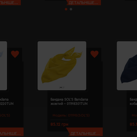
ЬНІШЕ...
ДЕТАЛЬНІШЕ...
ndana
Бандана SOL'S Bandana
Банд
98220TUN
жовтий - 01198301TUN
коба
SOL’S)
Модель:
01198(SOL’S)
Мо
85.12 грн
85.
АЛЬНІШЕ...
ДЕТАЛЬНІШЕ...