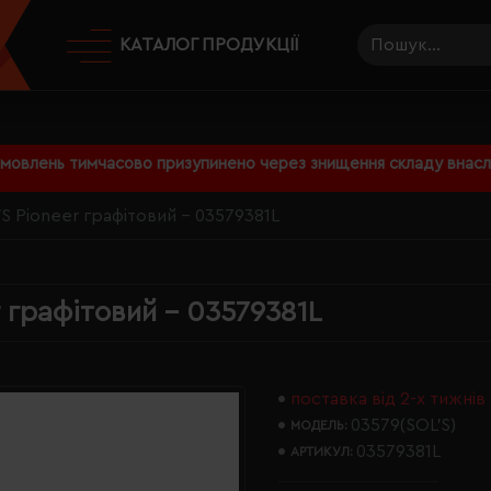
КАТАЛОГ ПРОДУКЦІЇ
амовлень тимчасово призупинено через знищення складу внаслі
S Pioneer графітовий - 03579381L
 графітовий - 03579381L
поставка від 2-х тижнів
03579(SOL’S)
МОДЕЛЬ:
03579381L
АРТИКУЛ: