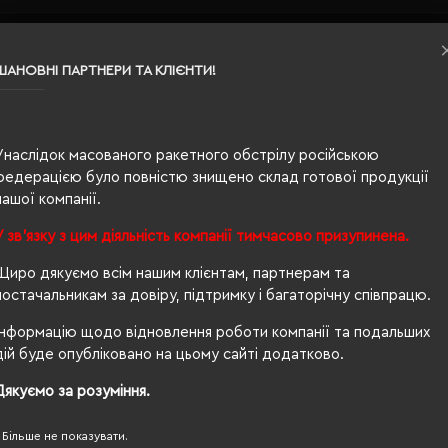
ШАНОВНІ ПАРТНЕРИ ТА КЛІЄНТИ!
Унаслідок масованого ракетного обстрілу російською
федерацією було повністю знищено склад готової продукції
вна
нашої компанії.
У зв'язку з цим діяльність компанії тимчасово призупинена.
Щиро дякуємо всім нашим клієнтам, партнерам та
постачальникам за довіру, підтримку і багаторічну співпрацю.
Інформацію щодо відновлення роботи компанії та подальших
дій буде опубліковано на цьому сайті додатково.
Дякуємо за розуміння.
100, PETA-Approved Vegan, Organic 100 content standard,
Більше не показувати.