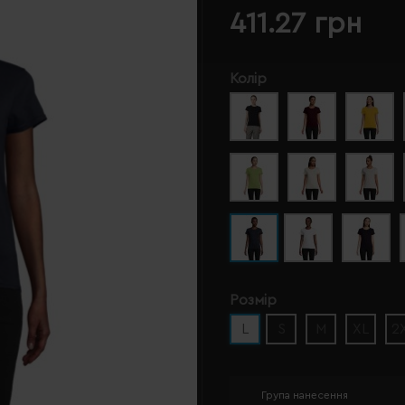
411.27 грн
Колір
Розмір
L
S
M
XL
2
Група нанесення