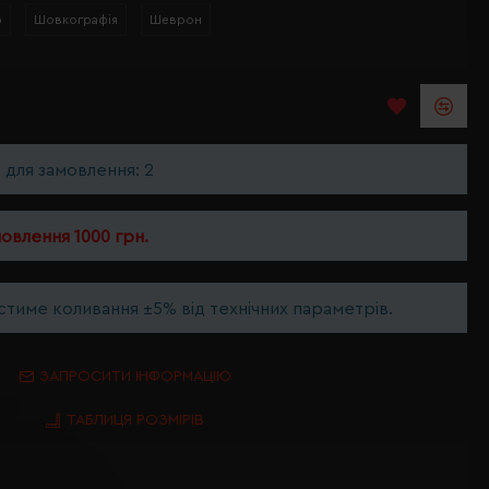
р
Шовкографія
Шеврон
ь для замовлення: 2
мовлення 1000 грн.
тиме коливання ±5% від технічних параметрів.
ЗАПРОСИТИ ІНФОРМАЦІЮ
ТАБЛИЦЯ РОЗМІРІВ