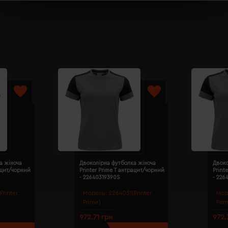
а жіноча
Двоколірна футболка жіноча
Двоко
рацит/чорний
Printer Prime T антрацит/чорний
Print
- 22640319390S
- 226
Printer
Модель:
2264031(Printer
Мод
Prime)
Pri
972.71 грн
972.