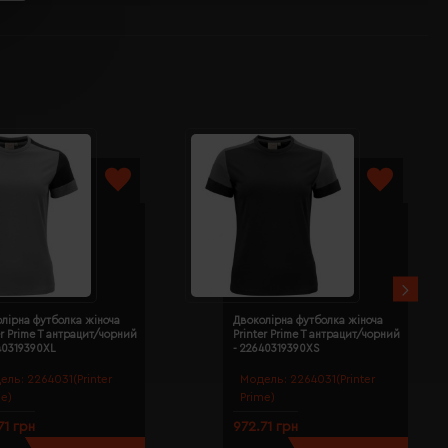
лірна футболка жіноча
Двоколірна футболка жіноча
er Prime T антрацит/чорний
Printer Prime T антрацит/чорний
40319390XL
- 22640319390XS
ель:
2264031(Printer
Модель:
2264031(Printer
me)
Prime)
71 грн
972.71 грн