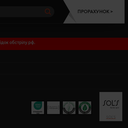
ПРОРАХУНОК >
док обстрілу рф.
SOL’S