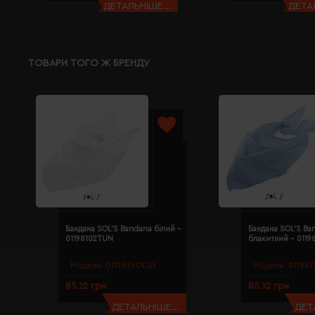
ДЕТАЛЬНІШЕ...
ДЕТАЛ
ТОВАРИ ТОГО Ж БРЕНДУ
Бандана SOL'S Bandana білий -
Бандана SOL'S Ba
01198102TUN
блакитний - 011
Модель:
01198(SOL’S)
Модель:
01198(
85.12 грн
85.12 грн
ДЕТАЛЬНІШЕ...
ДЕТ