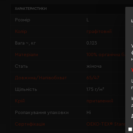
ХАРАКТЕРИСТИКИ
Розмір
L
Колір
графітовий
Вага ~, кг
0.123
Матеріали
100% органічна баво
Стать
жіноча
Довжина/Напівобхват
65/47
Щільність
175 г/м²
Крій
приталений
Розпакування упаковки
Ні
Сертифікація
OEKO-TEX® Standard 