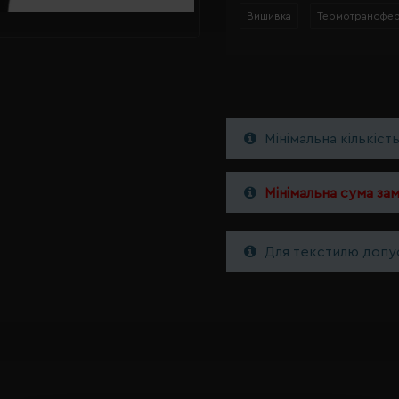
Вишивка
Термотрансфе
Мінімальна кількіст
Мінімальна сума за
Для текстилю допус