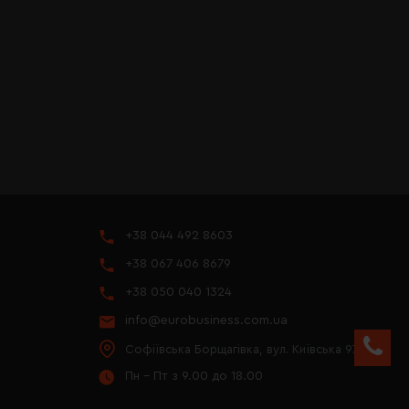
+38 044 492 8603
+38 067 406 8679
+38 050 040 1324
info@eurobusiness.com.ua
Софіївська Борщагівка, вул. Київська 97
Пн - Пт з 9.00 до 18.00