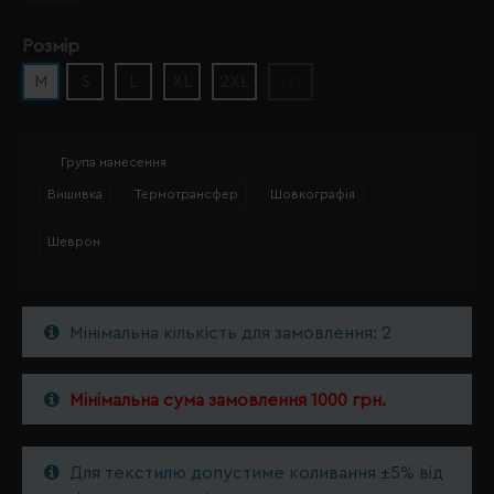
Розмір
M
S
L
XL
2XL
3XL
Група нанесення
Вишивка
Термотрансфер
Шовкографія
Шеврон
Мінімальна кількість для замовлення: 2
Мінімальна сума замовлення 1000 грн.
Для текстилю допустиме коливання ±5% від