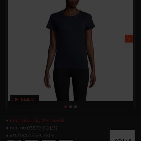
ВІДЕО
поставка від 2-х тижнів
03579(SOL’S)
МОДЕЛЬ:
03579381M
АРТИКУЛ: