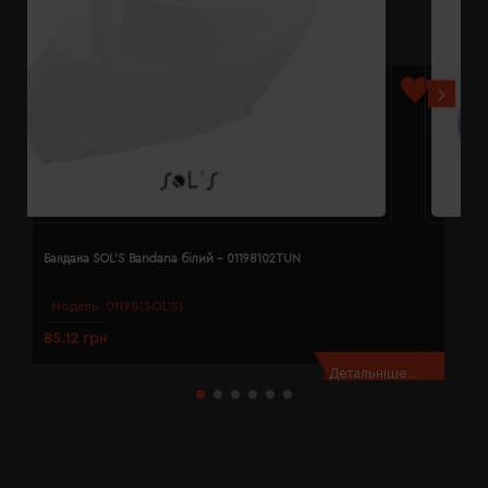
Бандана SOL'S Bandana білий - 01198102TUN
Б
Модель:
01198(SOL’S)
85.12 грн
8
Детальніше...