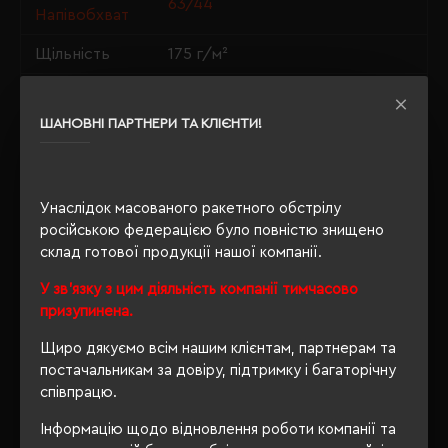
63/44
Напівобхват
Щільність
175 г/м²
Крій
приталений
ШАНОВНІ ПАРТНЕРИ ТА КЛІЄНТИ!
Розпакування
Ні
упаковки
OEKO-TEX® Standard 100, PETA-
Унаслідок масованого ракетного обстрілу
Approved Vegan, Organic 100
Сертифікація
російською федерацією було повністю знищено
content standard, Organic
склад готової продукції нашої компанії.
blended content standard
У зв'язку з цим діяльність компанії тимчасово
призупинена.
ОПИС
Щиро дякуємо всім нашим клієнтам, партнерам та
постачальникам за довіру, підтримку і багаторічну
ВІДГУКИ
співпрацю.
Інформацію щодо відновлення роботи компанії та