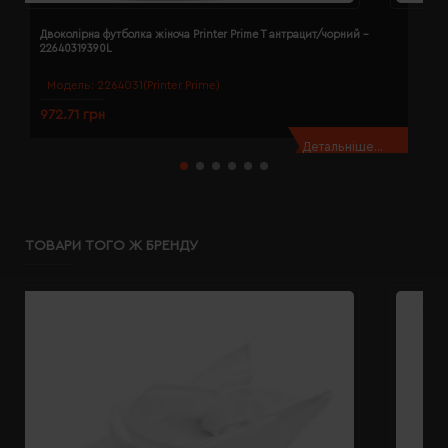
Двоколірна футболка жіноча Printer Prime T антрацит/чорний -
Д
22640319390L
2
Модель:
2264031(Printer Prime)
972.71 грн
9
Детальніше...
ТОВАРИ ТОГО Ж БРЕНДУ