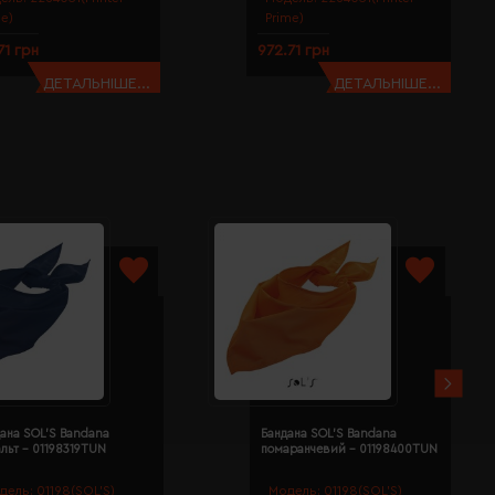
me)
Prime)
71 грн
972.71 грн
ДЕТАЛЬНІШЕ...
ДЕТАЛЬНІШЕ...
ана SOL'S Bandana
Бандана SOL'S Bandana
льт - 01198319TUN
помаранчевий - 01198400TUN
дель:
01198(SOL’S)
Модель:
01198(SOL’S)