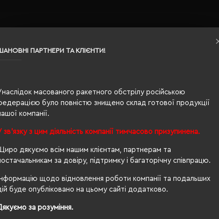
ШАНОВНІ ПАРТНЕРИ ТА КЛІЄНТИ!
Унаслідок масованого ракетного обстрілу російською
федерацією було повністю знищено склад готової продукції
нашої компанії.
вна
У зв'язку з цим діяльність компанії тимчасово призупинена.
Щиро дякуємо всім нашим клієнтам, партнерам та
постачальникам за довіру, підтримку і багаторічну співпрацю.
Інформацію щодо відновлення роботи компанії та подальших
дій буде опубліковано на цьому сайті додатково.
Дякуємо за розуміння.