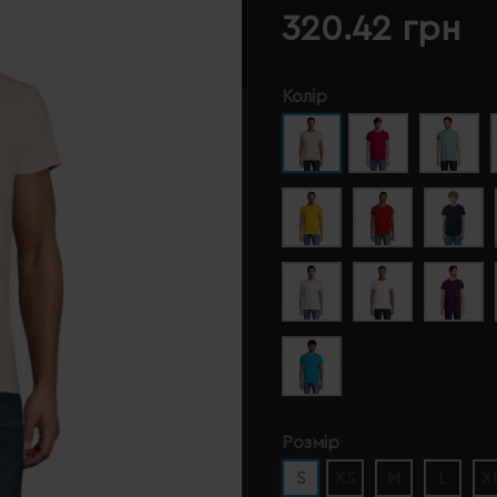
320.42 грн
Колір
Розмір
S
XS
M
L
X