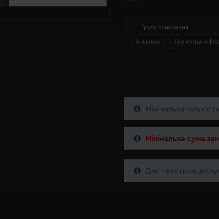
Група нанесення
Вишивка
Термотрансфе
Мінімальна кількіст
Мінімальна сума за
Для текстилю допус