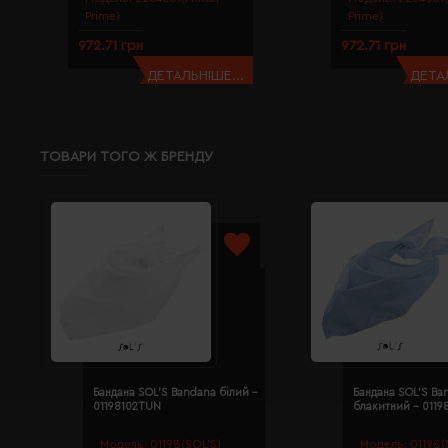
Prime)
Prime)
972.71 грн
972.71 грн
ДЕТАЛЬНІШЕ...
ДЕТАЛ
ТОВАРИ ТОГО Ж БРЕНДУ
Бандана SOL'S Bandana білий -
Бандана SOL'S Ba
01198102TUN
блакитний - 011
Модель:
01198(SOL’S)
Модель:
01198(