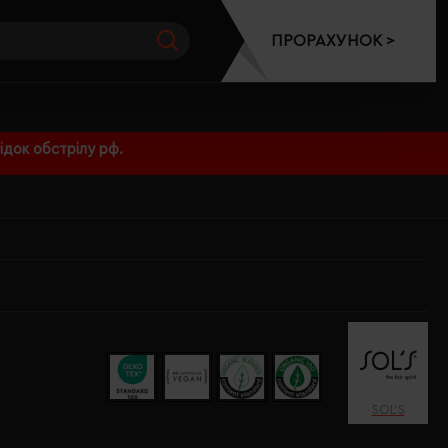
ПРОРАХУНОК >
док обстрілу рф.
SOL’S