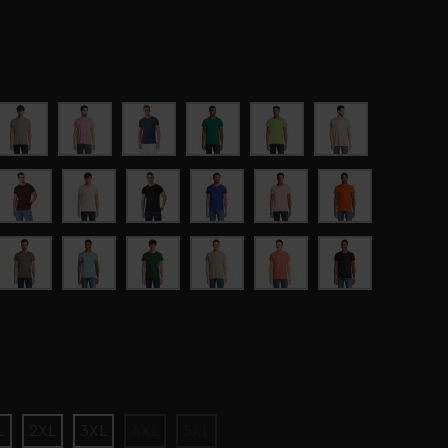
L
2XL
3XL
4XL
5XL