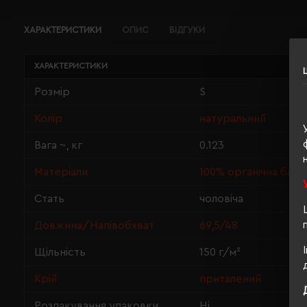
ХАРАКТЕРИСТИКИ
ОПИС
ВІДГУКИ
ХАРАКТЕРИСТИКИ
Розмір
S
Колір
натуральний
Вага ~, кг
0.123
Матеріали
100% органічна баво
Стать
чоловіча
Довжина/Напівобхват
69,5/48
Щільність
150 г/м²
Крій
приталений
Розпакування упаковки
Ні