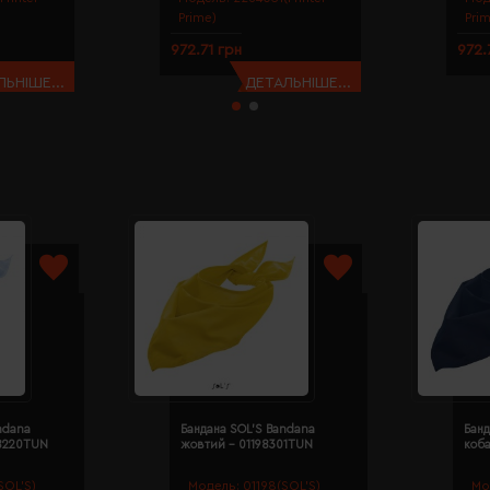
Prime)
Pri
972.71 грн
972.
ЬНІШЕ...
ДЕТАЛЬНІШЕ...
ndana
Бандана SOL'S Bandana
Банд
98220TUN
жовтий - 01198301TUN
коба
SOL’S)
Модель:
01198(SOL’S)
Мо