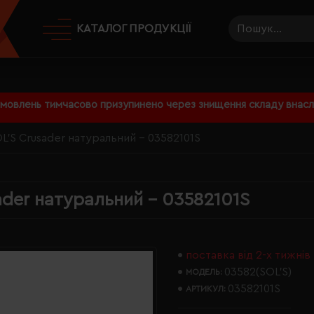
КАТАЛОГ ПРОДУКЦІЇ
амовлень тимчасово призупинено через знищення складу внаслі
L'S Crusader натуральний - 03582101S
ader натуральний - 03582101S
поставка від 2-х тижнів
03582(SOL’S)
МОДЕЛЬ:
03582101S
АРТИКУЛ: