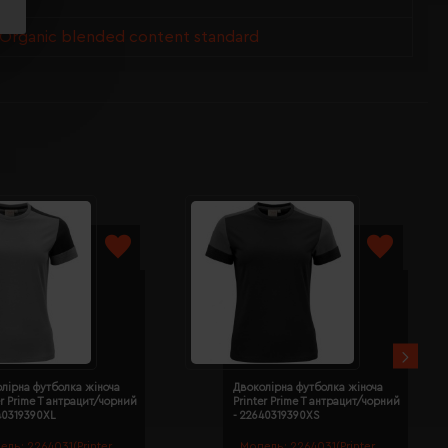
 Organic blended content standard
лірна футболка жіноча
Двоколірна футболка жіноча
er Prime T антрацит/чорний
Printer Prime T антрацит/чорний
40319390XL
- 22640319390XS
ель:
2264031(Printer
Модель:
2264031(Printer