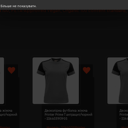
Більше не показувати.
100, PETA-Approved Vegan, Organic 100 content standard,
а жіноча
Двоколірна футболка жіноча
Двоко
рацит/чорний
Printer Prime T антрацит/чорний
Print
- 22640319390S
- 226
Printer
Модель:
2264031(Printer
Мод