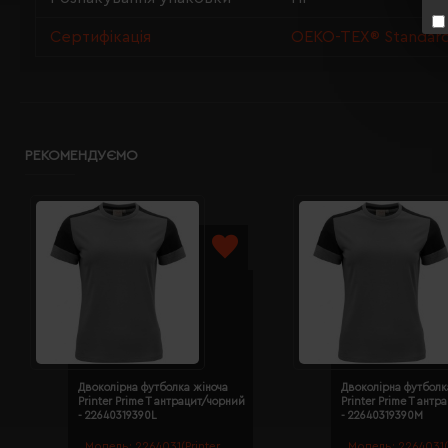
Сертифікація
OEKO-TEX® Standard 
РЕКОМЕНДУЄМО
Двоколірна футболка жіноча
Двоколірна футболк
Printer Prime T антрацит/чорний
Printer Prime T ант
- 22640319390L
- 22640319390M
Модель:
2264031(Printer
Модель:
2264031(