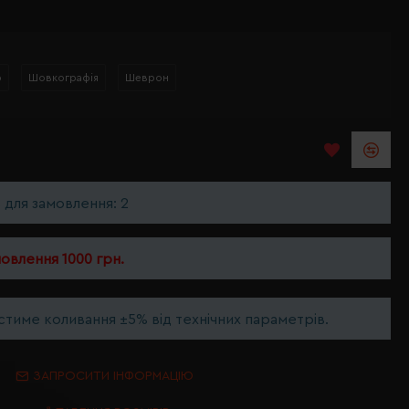
р
Шовкографія
Шеврон
ь для замовлення: 2
мовлення 1000 грн.
тиме коливання ±5% від технічних параметрів.
ЗАПРОСИТИ ІНФОРМАЦІЮ