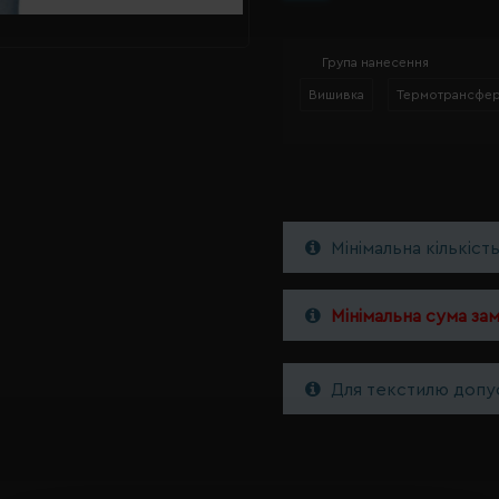
Група нанесення
Вишивка
Термотрансфе
Мінімальна кількіст
Мінімальна сума за
Для текстилю допус