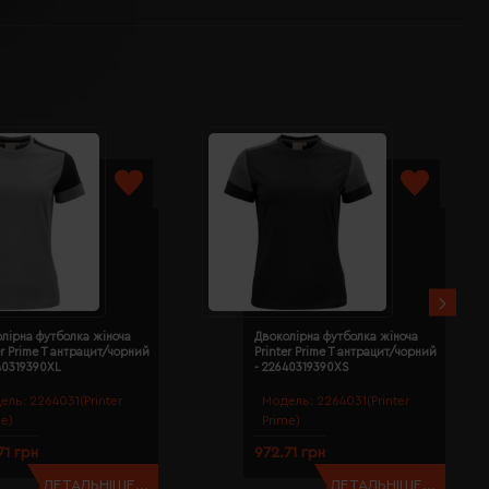
лірна футболка жіноча
Двоколірна футболка жіноча
er Prime T антрацит/чорний
Printer Prime T антрацит/чорний
40319390XL
- 22640319390XS
ель:
2264031(Printer
Модель:
2264031(Printer
me)
Prime)
71 грн
972.71 грн
ДЕТАЛЬНІШЕ...
ДЕТАЛЬНІШЕ...