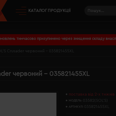
КАТАЛОГ ПРОДУКЦІЇ
амовлень тимчасово призупинено через знищення складу внаслі
L'S Crusader червоний - 035821455XL
ader червоний - 035821455XL
поставка від 2-х тижнів
03582(SOL’S)
МОДЕЛЬ:
035821455XL
АРТИКУЛ: