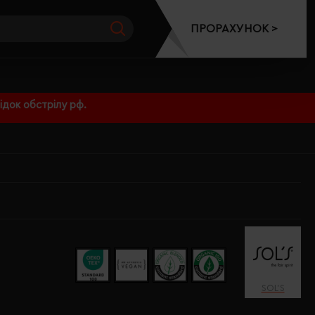
ПРОРАХУНОК >
док обстрілу рф.
SOL’S