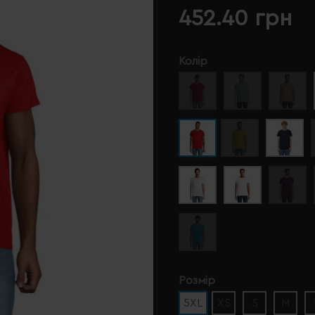
452.40 грн
Колір
Розмір
5XL
XS
S
M