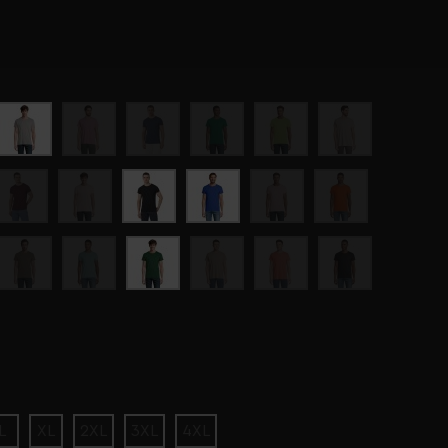
L
XL
2XL
3XL
4XL