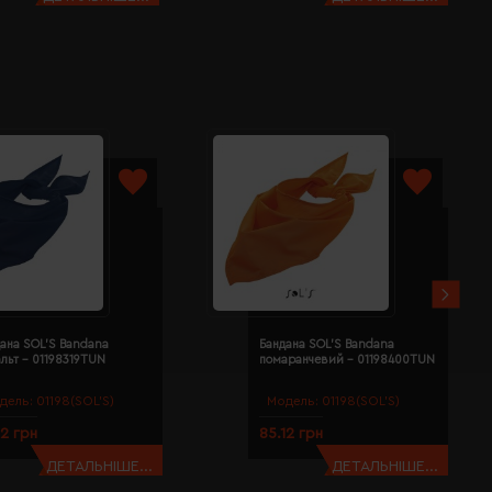
ана SOL'S Bandana
Бандана SOL'S Bandana
льт - 01198319TUN
помаранчевий - 01198400TUN
дель:
01198(SOL’S)
Модель:
01198(SOL’S)
12 грн
85.12 грн
ДЕТАЛЬНІШЕ...
ДЕТАЛЬНІШЕ...