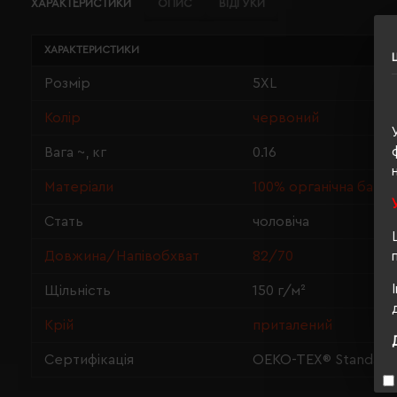
ХАРАКТЕРИСТИКИ
ОПИС
ВІДГУКИ
ХАРАКТЕРИСТИКИ
Розмір
5XL
Колір
червоний
Вага ~, кг
0.16
Матеріали
100% органічна баво
Стать
чоловіча
Довжина/Напівобхват
82/70
Щільність
150 г/м²
Крій
приталений
Сертифікація
OEKO-TEX® Standard 1