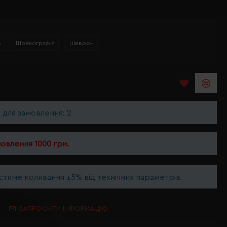
р
Шовкографія
Шеврон
ь для замовлення: 2
мовлення 1000 грн.
тиме коливання ±5% від технічних параметрів.
ЗАПРОСИТИ ІНФОРМАЦІЮ