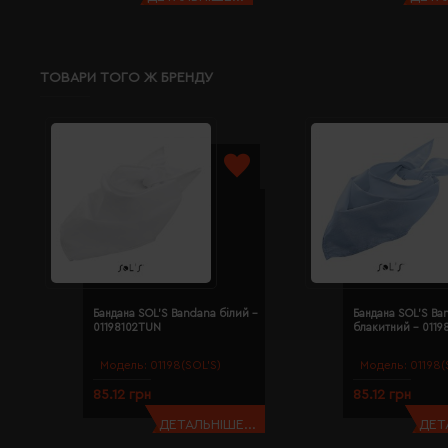
ТОВАРИ ТОГО Ж БРЕНДУ
Бандана SOL'S Bandana білий -
Бандана SOL'S Ba
01198102TUN
блакитний - 011
Модель:
01198(SOL’S)
Модель:
01198(
85.12 грн
85.12 грн
ДЕТАЛЬНІШЕ...
ДЕТ