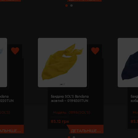
ndana
Бандана SOL'S Bandana
Банд
98220TUN
жовтий - 01198301TUN
коба
SOL’S)
Модель:
01198(SOL’S)
Мо
85.12 грн
85.
АЛЬНІШЕ...
ДЕТАЛЬНІШЕ...