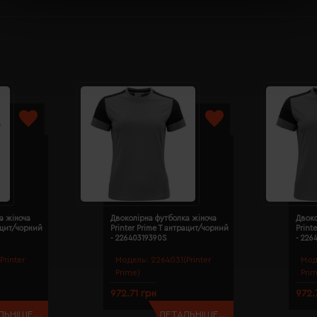
а жіноча
Двоколірна футболка жіноча
Двоко
рацит/чорний
Printer Prime T антрацит/чорний
Print
- 22640319390S
- 226
Printer
Модель:
2264031(Printer
Мод
Prime)
Pri
972.71 грн
972.
ЬНІШЕ...
ДЕТАЛЬНІШЕ...