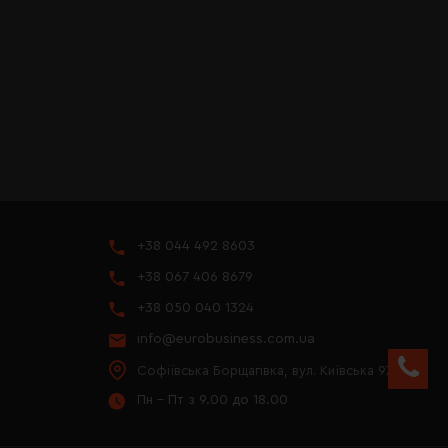
+38 044 492 8603
+38 067 406 8679
+38 050 040 1324
info@eurobusiness.com.ua
Софіївська Борщагівка, вул. Київська 97
Пн - Пт з 9.00 до 18.00