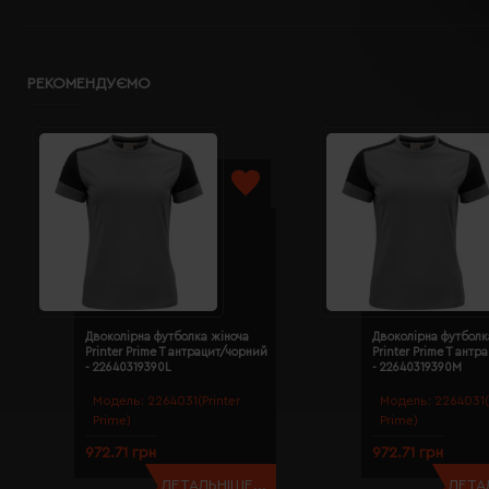
РЕКОМЕНДУЄМО
Двоколірна футболка жіноча
Двоколірна футболк
Printer Prime T антрацит/чорний
Printer Prime T ант
- 22640319390L
- 22640319390M
Модель:
2264031(Printer
Модель:
2264031(
Prime)
Prime)
972.71 грн
972.71 грн
ДЕТАЛЬНІШЕ...
ДЕТАЛ