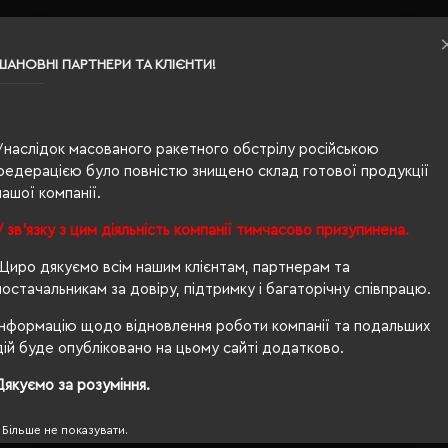
ШАНОВНІ ПАРТНЕРИ ТА КЛІЄНТИ!
Унаслідок масованого ракетного обстрілу російською
федерацією було повністю знищено склад готової продукції
нашої компанії.
вна
У зв'язку з цим діяльність компанії тимчасово призупинена.
Щиро дякуємо всім нашим клієнтам, партнерам та
постачальникам за довіру, підтримку і багаторічну співпрацю.
Інформацію щодо відновлення роботи компанії та подальших
дій буде опубліковано на цьому сайті додатково.
Дякуємо за розуміння.
00, PETA-Approved Vegan, Organic 100 content standard, 
Більше не показувати.