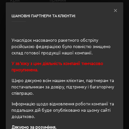
Крій
прямий
OEKO-TEX® Standard 100, PETA-
Сертифікація
ШАНОВНІ ПАРТНЕРИ ТА КЛІЄНТИ!
Approved Vegan
Утеплення з
так
флісу
Унаслідок масованого ракетного обстрілу
російською федерацією було повністю знищено
склад готової продукції нашої компанії.
ОПИС
У зв'язку з цим діяльність компанії тимчасово
призупинена.
ВІДГУКИ
Щиро дякуємо всім нашим клієнтам, партнерам та
постачальникам за довіру, підтримку і багаторічну
співпрацю.
Інформацію щодо відновлення роботи компанії та
РЕКОМЕНДУЄМО
подальших дій буде опубліковано на цьому сайті
додатково.
Дякуємо за розуміння.