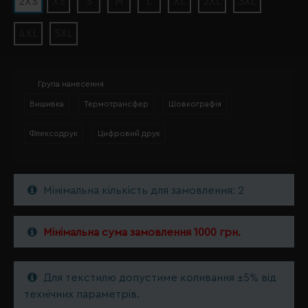
2XS
XS
S
M
L
XL
2XL
3XL
4XL
5XL
Група нанесення
Вишивка
Термотрансфер
Шовкографія
Флексодрук
Цифровий друк
Мінімальна кількість для замовлення: 2
Мінімальна сума замовлення 1000 грн.
Для текстилю допустиме коливання ±5% від
технічних параметрів.