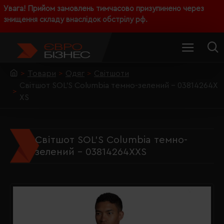
Увага! Прийом замовлень тимчасово призупинено через
знищення складу внаслідок обстрілу рф.
Товари
Одяг
Світшоти
Світшот SOL'S Columbia темно-зелений - 03814264X
XS
Світшот SOL'S Columbia темно-
зелений - 03814264XXS