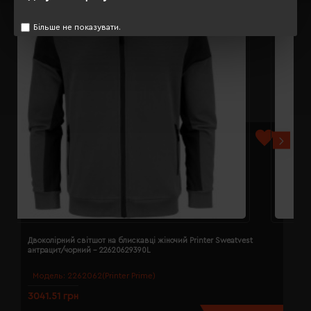
Більше не показувати.
Двоколірний світшот на блискавці жіночий Printer Sweatvest
Д
антрацит/чорний - 22620629390L
а
Модель:
2262062(Printer Prime)
3041.51 грн
3