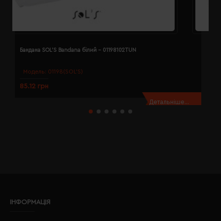
Бандана SOL'S Bandana білий - 01198102TUN
Б
Модель:
01198(SOL’S)
85.12 грн
8
Детальніше...
ІНФОРМАЦІЯ