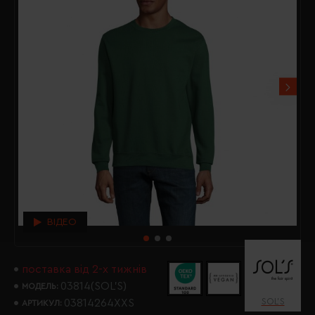
ВІДЕО
поставка від 2-х тижнів
03814(SOL’S)
МОДЕЛЬ:
SOL’S
03814264XXS
АРТИКУЛ: