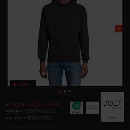
ВІДЕО
поставка від 2-х тижнів
03815A(SOL’S)
МОДЕЛЬ:
SOL’S
03815A319L
АРТИКУЛ: