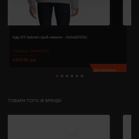
Худі ATF Gabriel сірий меланж - 040443503XL
Х
Модель:
04044(ATF)
4379.58 грн
4
Детальніше...
ТОВАРИ ТОГО Ж БРЕНДУ