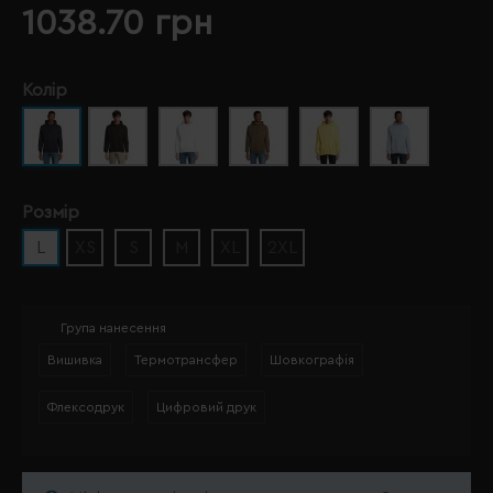
1038.70 грн
Колір
Розмір
L
XS
S
M
XL
2XL
Група нанесення
Вишивка
Термотрансфер
Шовкографія
Флексодрук
Цифровий друк