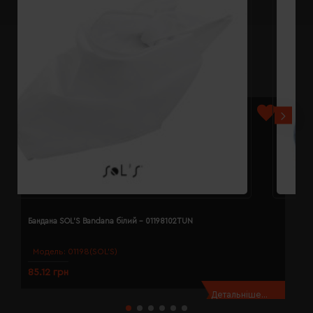
Бандана SOL'S Bandana білий - 01198102TUN
Б
Модель:
01198(SOL’S)
85.12 грн
8
Детальніше...