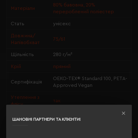
80% бавовна, 20%
Матеріали
перероблений поліестер
Стать
унісекс
Довжина/
75/61
Напівобхват
Щільність
280 г/м²
Крій
прямий
OEKO-TEX® Standard 100, PETA-
Сертифікація
Approved Vegan
Утеплення з
так
флісу
ШАНОВНІ ПАРТНЕРИ ТА КЛІЄНТИ!
ОПИС