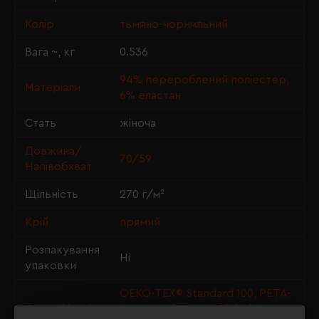
Колір
тьмяно-чорнильний
Вага ~, кг
0.536
94% перероблений поліестер,
Матеріали
6% еластан
Стать
жіноча
Довжина/
70/59
Напівобхват
Щільність
270 г/м²
Крій
прямий
Розпакування
Ні
упаковки
OEKO-TEX® Standard 100, PETA-
Сертифікація
Approved Vegan, Global