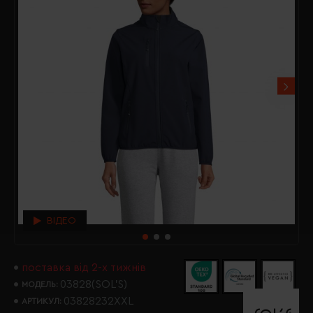
ВІДЕО
поставка від 2-х тижнів
03828(SOL’S)
МОДЕЛЬ:
03828232XXL
АРТИКУЛ: