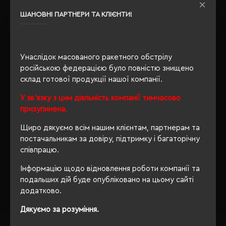
Recycled Standard
ШАНОВНІ ПАРТНЕРИ ТА КЛІЄНТИ!
Утеплення з
так
флісу
Унаслідок масованого ракетного обстрілу
російською федерацією було повністю знищено
ОПИС
склад готової продукції нашої компанії.
У зв'язку з цим діяльність компанії тимчасово
ВІДГУКИ
призупинена.
Щиро дякуємо всім нашим клієнтам, партнерам та
постачальникам за довіру, підтримку і багаторічну
співпрацю.
РЕКОМЕНДУЄМО
Інформацію щодо відновлення роботи компанії та
подальших дій буде опубліковано на цьому сайті
додатково.
Дякуємо за розуміння.