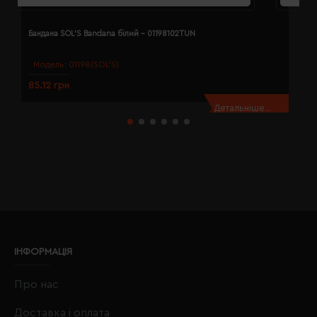
Бандана SOL'S Bandana білий - 01198102TUN
Б
Модель:
01198(SOL’S)
85.12 грн
8
Детальніше...
ІНФОРМАЦІЯ
Про нас
Доставка і оплата