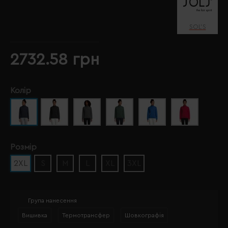
SOL’S
2732.58 грн
Колір
Розмір
2XL
S
M
L
XL
3XL
Група нанесення
Вишивка
Термотрансфер
Шовкографія