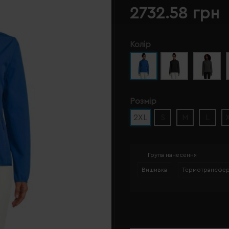
2732.58 грн
Колір
Розмір
2XL
S
M
L
Група нанесення
Вишивка
Термотрансфе