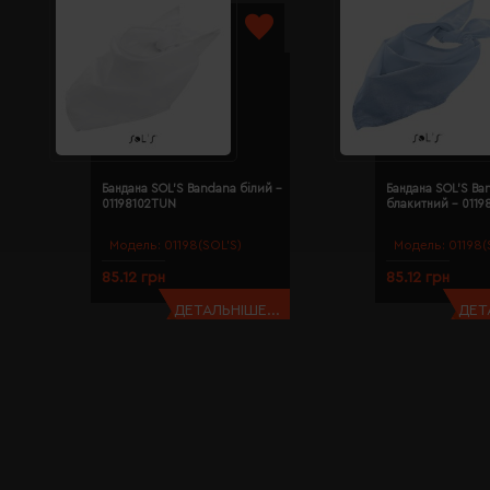
Бандана SOL'S Bandana білий -
Бандана SOL'S Ba
01198102TUN
блакитний - 011
Модель:
01198(SOL’S)
Модель:
01198(
85.12 грн
85.12 грн
ДЕТАЛЬНІШЕ...
ДЕТ