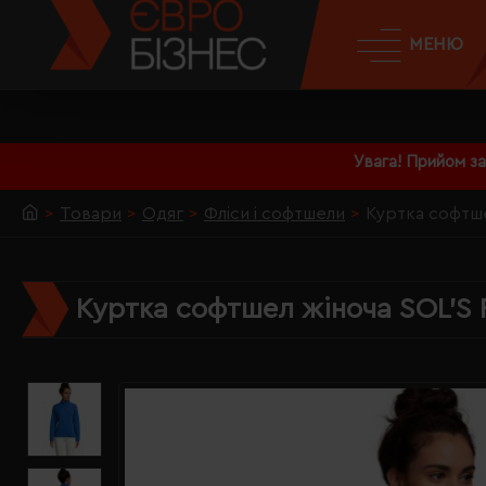
МЕНЮ
Увага! Прийом з
Товари
Одяг
Фліси і софтшели
Куртка софтше
Куртка софтшел жіноча SOL'S 