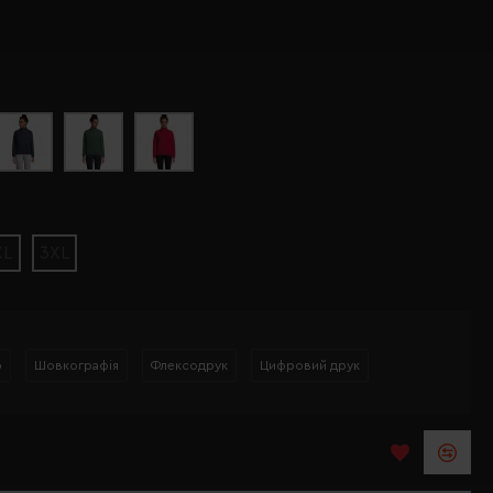
XL
3XL
р
Шовкографія
Флексодрук
Цифровий друк