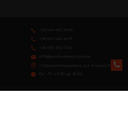
+38 044 492 8603
+38 067 406 8679
+38 050 040 1324
info@eurobusiness.com.ua
Софіївська Борщагівка, вул. Київська 97
Пн - Пт з 9.00 до 18.00
YOUTUBE
ПРЕЗЕНТАЦІЯ 