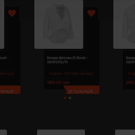
ілий -
Болеро флісове ID білий -
Болер
0809001S/M
0809
identity)
Модель:
0809(ID identity)
Мод
2811.00 грн
2811
ЬНІШЕ...
ДЕТАЛЬНІШЕ...