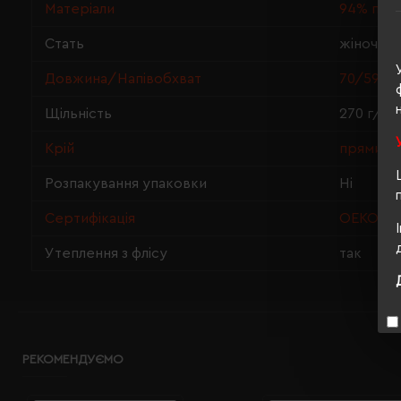
Матеріали
94% пер
Стать
жіноча
Довжина/Напівобхват
70/59
Щільність
270 г/м²
Крій
прямий
Розпакування упаковки
Ні
Сертифікація
OEKO-TEX
Утеплення з флісу
так
РЕКОМЕНДУЄМО