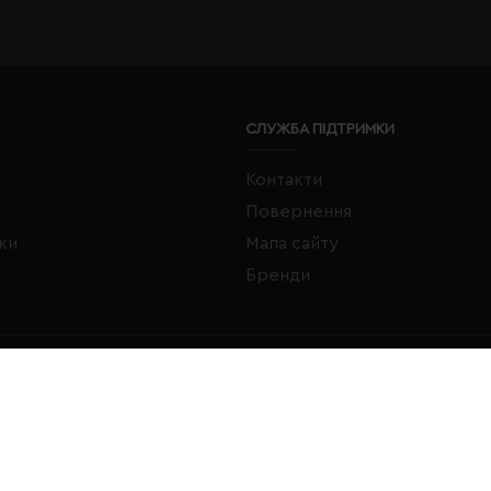
СЛУЖБА ПІДТРИМКИ
Контакти
Повернення
жки
Мапа сайту
Бренди
FACEBOOK
INSTAGRAM