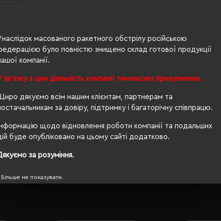
ероблений поліестер, 6% еластан
Унаслідок масованого ракетного обстрілу російською
федерацією було повністю знищено склад готової продукції
нашої компанії.
У зв'язку з цим діяльність компанії тимчасово призупинена.
Щиро дякуємо всім нашим клієнтам, партнерам та
постачальникам за довіру, підтримку і багаторічну співпрацю.
® Standard 100, PETA-Approved Vegan, Global Recycled S
Інформацію щодо відновлення роботи компанії та подальших
дій буде опубліковано на цьому сайті додатково.
Дякуємо за розуміння.
Більше не показувати.