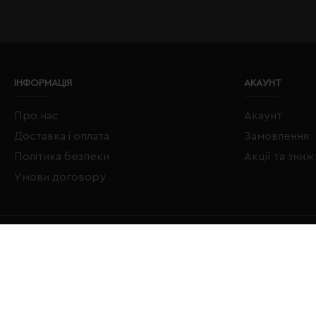
ІНФОРМАЦІЯ
АКАУНТ
Про нас
Акаунт
Доставка і оплата
Замовлення
Політика безпеки
Акції та зни
Умови договору
Copyright © 2020–2026 Євробізнес Україна All Rights Reserved