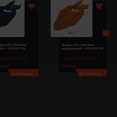
ана SOL'S Bandana
Бандана SOL'S Bandana
льт - 01198319TUN
помаранчевий - 01198400TUN
дель:
01198(SOL’S)
Модель:
01198(SOL’S)
12 грн
85.12 грн
ДЕТАЛЬНІШЕ...
ДЕТАЛЬНІШЕ...