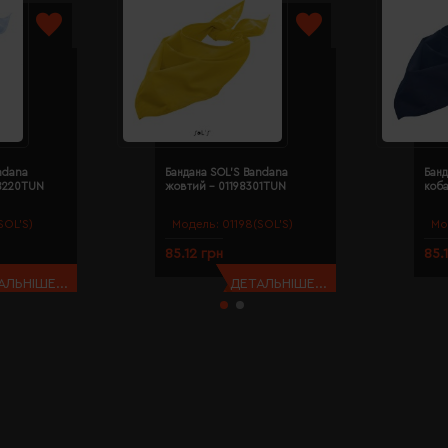
ndana
Бандана SOL'S Bandana
Банд
98220TUN
жовтий - 01198301TUN
коба
SOL’S)
Модель:
01198(SOL’S)
Мо
85.12 грн
85.
АЛЬНІШЕ...
ДЕТАЛЬНІШЕ...