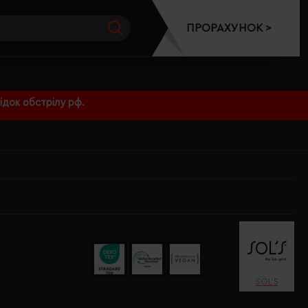
ПРОРАХУНОК >
док обстрілу рф.
SOL’S