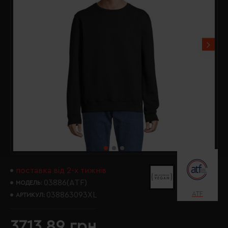
поставка від 2-х тижнів
03886(ATF)
МОДЕЛЬ:
ATF
038863093XL
АРТИКУЛ:
3713.89 грн