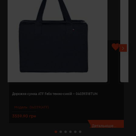
Дорожня сумка ATF Felix темно-синій - 04039318TUN
Д
Модель:
04039(ATF)
3559.90 грн
3
Детальніше...