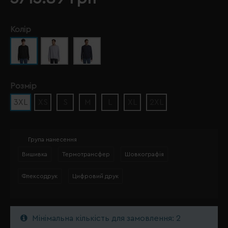
Колір
Розмір
3XL
XS
S
M
L
XL
2XL
Група нанесення
Вишивка
Термотрансфер
Шовкографія
Флексодрук
Цифровий друк
Мінімальна кількість для замовлення: 2