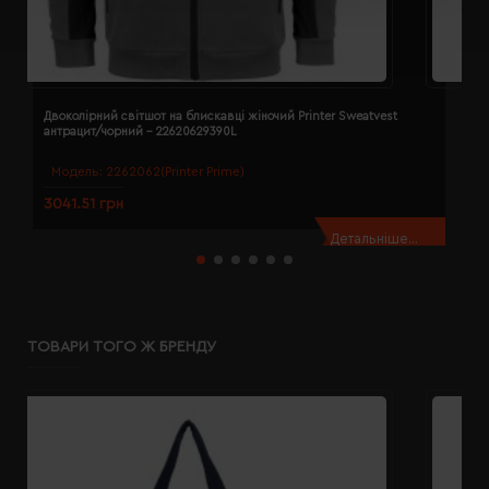
Двоколірний світшот на блискавці жіночий Printer Sweatvest
Д
антрацит/чорний - 22620629390L
а
Модель:
2262062(Printer Prime)
3041.51 грн
3
Детальніше...
ТОВАРИ ТОГО Ж БРЕНДУ