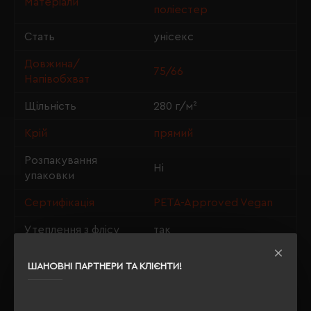
Матеріали
поліестер
Стать
унісекс
Довжина/
75/66
Напівобхват
Щільність
280 г/м²
Крій
прямий
Розпакування
Ні
упаковки
Сертифікація
PETA-Approved Vegan
Утеплення з флісу
так
ШАНОВНІ ПАРТНЕРИ ТА КЛІЄНТИ!
ОПИС