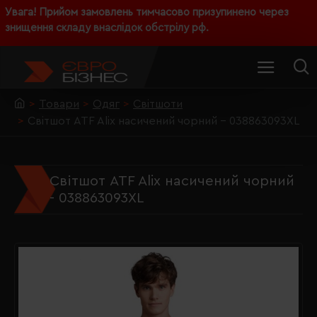
Увага! Прийом замовлень тимчасово призупинено через
знищення складу внаслідок обстрілу рф.
Товари
Одяг
Світшоти
Світшот ATF Alix насичений чорний - 038863093XL
Світшот ATF Alix насичений чорний
- 038863093XL