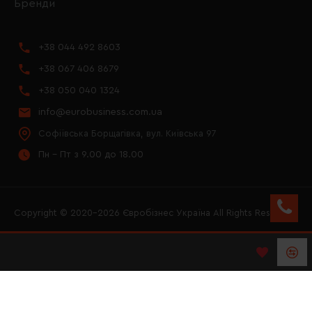
Бренди
+38 044 492 8603
+38 067 406 8679
+38 050 040 1324
info@eurobusiness.com.ua
Софіївська Борщагівка, вул. Київська 97
Пн - Пт з 9.00 до 18.00
Copyright © 2020–2026 Євробізнес Україна All Rights Reserved
FACEBOOK
INSTAGRAM
YOUTUBE
LOGO ЄВРОБІЗНЕС
УКРАЇНА