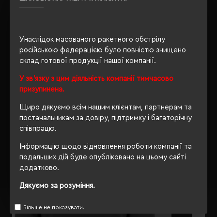
PETA-Approved Vegan
Унаслідок масованого ракетного обстрілу
ОПИС
російською федерацією було повністю знищено
склад готової продукції нашої компанії.
ВІДГУКИ
У зв'язку з цим діяльність компанії тимчасово
призупинена.
Щиро дякуємо всім нашим клієнтам, партнерам та
постачальникам за довіру, підтримку і багаторічну
РЕКОМЕНДУЄМО
співпрацю.
Інформацію щодо відновлення роботи компанії та
подальших дій буде опубліковано на цьому сайті
додатково.
Дякуємо за розуміння.
Більше не показувати.