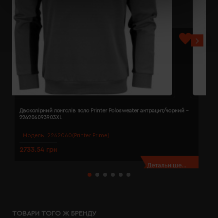
Двоколірний лонгслів поло Printer Polosweater антрацит/чорний -
Д
226206093903XL
2
Модель:
2262060(Printer Prime)
2733.54 грн
2
Детальніше...
ТОВАРИ ТОГО Ж БРЕНДУ