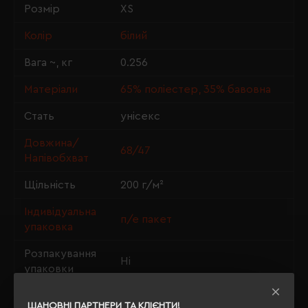
Розмір
XS
Колір
білий
Вага ~, кг
0.256
Матеріали
65% поліестер, 35% бавовна
Стать
унісекс
Довжина/
68/47
Напівобхват
Щільність
200 г/м²
Індивідуальна
п/е пакет
упаковка
Розпакування
Ні
упаковки
OEKO-TEX® Standard 100,
Сертифікація
ШАНОВНІ ПАРТНЕРИ ТА КЛІЄНТИ!