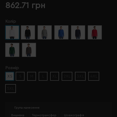
862.71 грн
Колір
Розмір
XS
S
M
L
XL
2XL
3XL
4XL
5XL
Група нанесення
Вишивка
Термотрансфер
Шовкографія