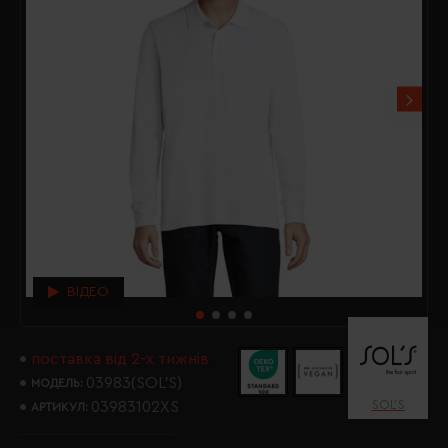
ВІДЕО
поставка від 2-х тижнів
03983(SOL’S)
МОДЕЛЬ:
SOL’S
03983102XS
АРТИКУЛ: