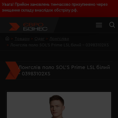
Увага! Прийом замовлень тимчасово призупинено через
знищення складу внаслідок обстрілу рф.
Товари
Одяг
Лонгсліви
Лонгслів поло SOL'S Prime LSL білий - 03983102XS
Лонгслів поло SOL'S Prime LSL білий
- 03983102XS