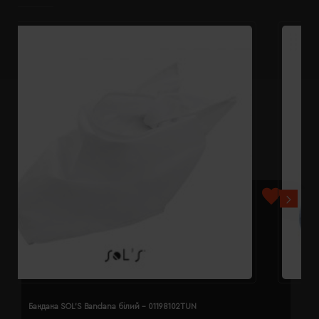
Бандана SOL'S Bandana білий - 01198102TUN
Б