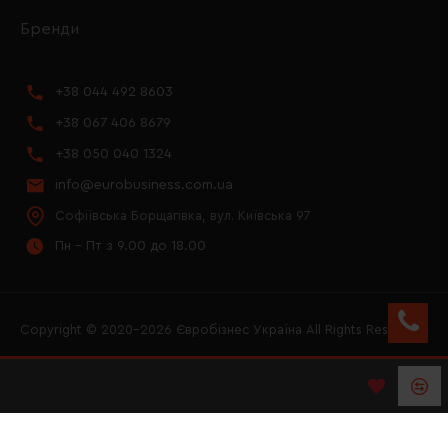
Бренди
+38 044 492 8603
+38 067 406 8679
+38 050 040 1324
info@eurobusiness.com.ua
Софіївська Борщагівка, вул. Київська 97
Пн - Пт з 9.00 до 18.00
Copyright © 2020–2026 Євробізнес Україна All Rights Reserved
FACEBOOK
INSTAGRAM
YOUTUBE
LOGO ЄВРОБІЗНЕС
УКРАЇНА