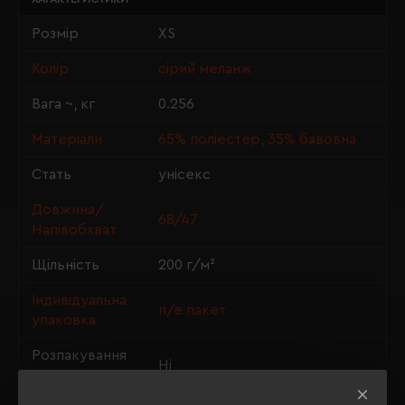
Розмір
XS
Колір
сірий меланж
Вага ~, кг
0.256
Матеріали
65% поліестер, 35% бавовна
Стать
унісекс
Довжина/
68/47
Напівобхват
Щільність
200 г/м²
Індивідуальна
п/е пакет
упаковка
Розпакування
Ні
упаковки