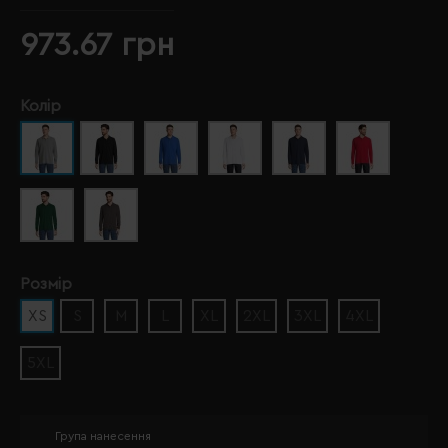
973.67 грн
Колір
Розмір
XS
S
M
L
XL
2XL
3XL
4XL
5XL
Група нанесення