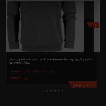
Двоколірний лонгслів поло Printer Polosweater антрацит/чорний -
Д
226206093903XL
2
Модель:
2262060(Printer Prime)
2733.54 грн
2
Детальніше...