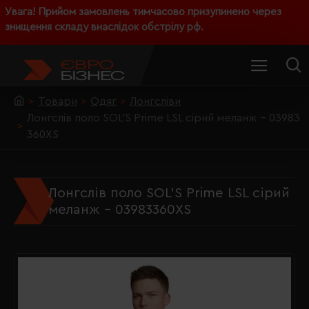
Увага! Прийом замовлень тимчасово призупинено через
знищення складу внаслідок обстрілу рф.
Товари
Одяг
Лонгсліви
Лонгслів поло SOL'S Prime LSL сірий меланж - 03983
360XS
Лонгслів поло SOL'S Prime LSL сірий
меланж - 03983360XS