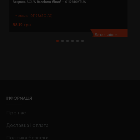
Бандана SOL'S Bandana білий - 01198102TUN
Б
Модель:
01198(SOL’S)
85.12 грн
8
Детальніше...
ІНФОРМАЦІЯ
Про нас
Доставка і оплата
Політика безпеки