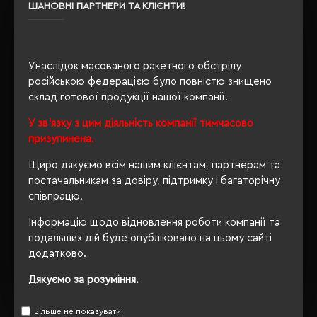
OEKO-TEX® Standard 100,
ШАНОВНІ ПАРТНЕРИ ТА КЛІЄНТИ!
Сертифікація
PETA-Approved Vegan
Унаслідок масованого ракетного обстрілу
російською федерацією було повністю знищено
ОПИС
склад готової продукції нашої компанії.
ВІДГУКИ
У зв'язку з цим діяльність компанії тимчасово
призупинена.
Щиро дякуємо всім нашим клієнтам, партнерам та
постачальникам за довіру, підтримку і багаторічну
РЕКОМЕНДУЄМО
співпрацю.
Інформацію щодо відновлення роботи компанії та
подальших дій буде опубліковано на цьому сайті
додатково.
Дякуємо за розуміння.
Більше не показувати.