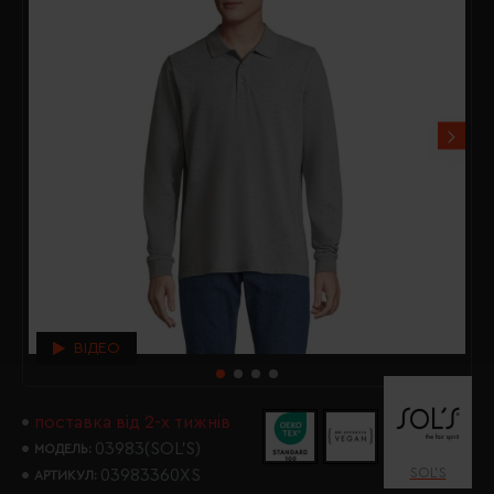
ВІДЕО
поставка від 2-х тижнів
03983(SOL’S)
МОДЕЛЬ:
SOL’S
03983360XS
АРТИКУЛ: