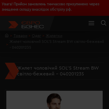
Увага! Прийом замовлень тимчасово призупинено через
знищення складу внаслідок обстрілу рф.
Товари
Одяг
Жилетки
Жилет чоловічий SOL'S Stream BW світло-бежевий
- 04020123S
Жилет чоловічий SOL'S Stream BW
світло-бежевий - 04020123S