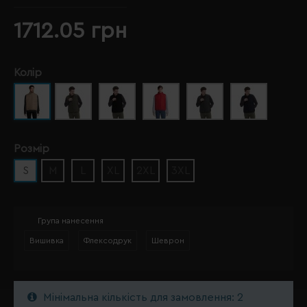
1712.05 грн
Колір
Розмір
S
M
L
XL
2XL
3XL
Група нанесення
Вишивка
Флексодрук
Шеврон
Мінімальна кількість для замовлення: 2