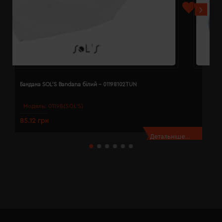
Бандана SOL'S Bandana білий - 01198102TUN
Б
Модель:
01198(SOL’S)
85.12 грн
8
Детальніше...