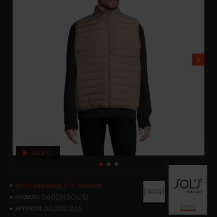
ВІДЕО
поставка від 2-х тижнів
04020(SOL’S)
МОДЕЛЬ:
SOL’S
04020123S
АРТИКУЛ: