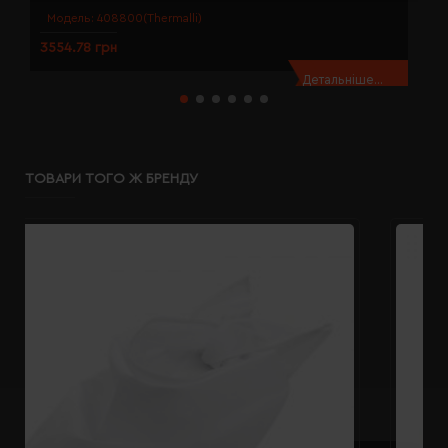
Модель:
408800(Thermalli)
3554.78 грн
3
Детальніше...
ТОВАРИ ТОГО Ж БРЕНДУ