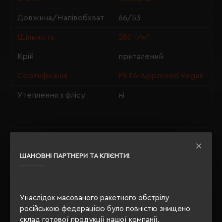
Довжина/Напівобхват
66/53
Щільність
280 г/м²
Крій
приталений
Сертифікація
PETA-Approved Vegan
Утеплення з флісу
ні
ОПИС
ШАНОВНІ ПАРТНЕРИ ТА КЛІЄНТИ!
ВІДГУКИ
Унаслідок масованого ракетного обстрілу
російською федерацією було повністю знищено
РЕКОМЕНДУЄМО
склад готової продукції нашої компанії.