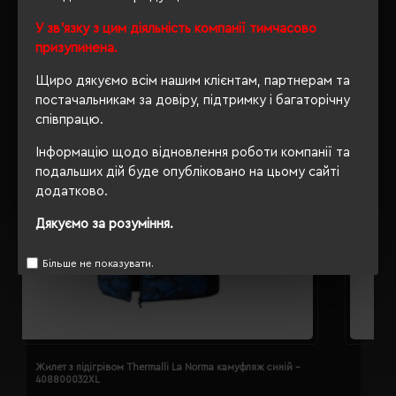
У зв'язку з цим діяльність компанії тимчасово
призупинена.
Щиро дякуємо всім нашим клієнтам, партнерам та
постачальникам за довіру, підтримку і багаторічну
співпрацю.
Інформацію щодо відновлення роботи компанії та
подальших дій буде опубліковано на цьому сайті
додатково.
Дякуємо за розуміння.
Більше не показувати.
Жилет з підігрівом Thermalli La Norma камуфляж синій -
Ж
408800032XL
4