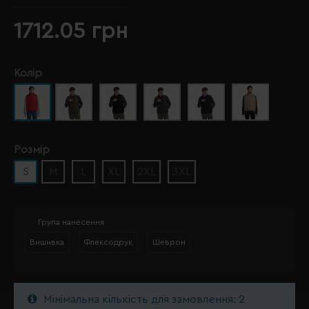
1712.05 грн
Колір
Розмір
S
M
L
XL
2XL
3XL
Група нанесення
Вишивка
Флексодрук
Шеврон
Мінімальна кількість для замовлення: 2