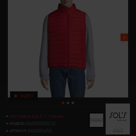
ВІДЕО
поставка від 2-х тижнів
04020(SOL’S)
МОДЕЛЬ:
SOL’S
04020145S
АРТИКУЛ: