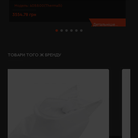
Модель:
408800(Thermalli)
3554.78 грн
3
Детальніше...
ТОВАРИ ТОГО Ж БРЕНДУ