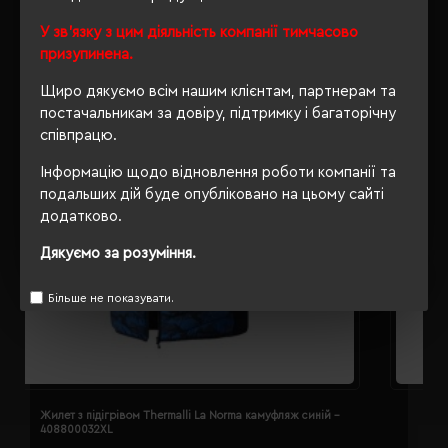
У зв'язку з цим діяльність компанії тимчасово
призупинена.
Щиро дякуємо всім нашим клієнтам, партнерам та
постачальникам за довіру, підтримку і багаторічну
співпрацю.
Інформацію щодо відновлення роботи компанії та
подальших дій буде опубліковано на цьому сайті
додатково.
Дякуємо за розуміння.
Більше не показувати.
Жилет з підігрівом Thermalli La Norma камуфляж синій -
Ж
408800032XL
4