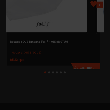
Бандана SOL'S Bandana білий - 01198102TUN
Б
Модель:
01198(SOL’S)
85.12 грн
8
Детальніше...