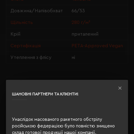
Довжина/Напівобхват
66/53
Щільність
280 г/м²
Крій
приталений
Сертифікація
PETA-Approved Vegan
Утеплення з флісу
ні
ОПИС
ШАНОВНІ ПАРТНЕРИ ТА КЛІЄНТИ!
ВІДГУКИ
Унаслідок масованого ракетного обстрілу
російською федерацією було повністю знищено
РЕКОМЕНДУЄМО
склад готової продукції нашої компанії.