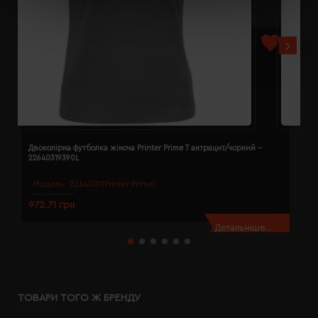
Двоколірна футболка жіноча Printer Prime T антрацит/чорний -
Д
22640319390L
2
Модель:
2264031(Printer Prime)
972.71 грн
9
Детальніше...
ТОВАРИ ТОГО Ж БРЕНДУ