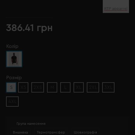
RTP apparrel
386.41 грн
Колір
Розмір
S
XS
2XS
M
L
XL
2XL
3XL
4XL
Група нанесення
Вишивка
Термотрансфер
Шовкографія