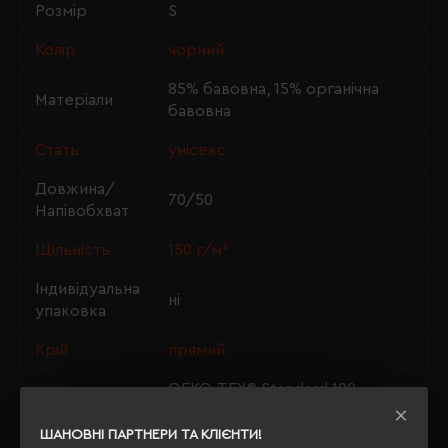
Розмір
S
Колір
чорний
85% бавовна, 15% органічна
Матеріали
бавовна
Стать
унісекс
Довжина/
70/50
Напівобхват
Щільність
150 г/м²
Індивідуальна
ні
упаковка
Крій
прямий
OEKO-TEX® Standard 100,
Сертифікація
Organic blended content
standard, PETA-Approved Vegan
ШАНОВНІ ПАРТНЕРИ ТА КЛІЄНТИ!