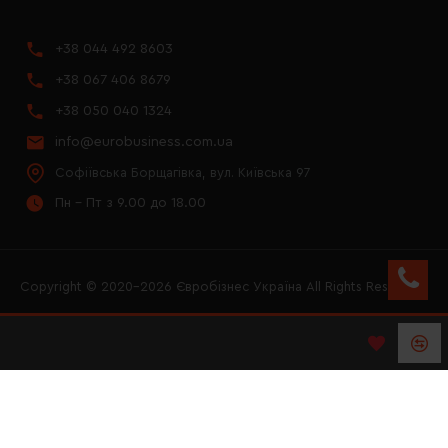
+38 044 492 8603
+38 067 406 8679
+38 050 040 1324
info@eurobusiness.com.ua
Софіївська Борщагівка, вул. Київська 97
Пн - Пт з 9.00 до 18.00
Copyright © 2020–2026 Євробізнес Україна All Rights Reserved
FACEBOOK
INSTAGRAM
YOUTUBE
LOGO ЄВРОБІЗНЕС
УКРАЇНА