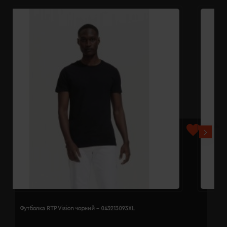
Футболка RTP Vision чорний - 043213093XL
Ф