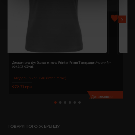
Двоколірна футболка жіноча Printer Prime T антрацит/чорний -
Д
22640319390L
2
Модель:
2264031(Printer Prime)
972.71 грн
9
Детальніше...
ТОВАРИ ТОГО Ж БРЕНДУ