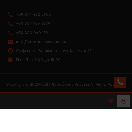
+38 044 492 8603
+38 067 406 8679
+38 050 040 1324
info@eurobusiness.com.ua
Софіївська Борщагівка, вул. Київська 97
Пн - Пт з 9.00 до 18.00
Copyright © 2020–2026 Євробізнес Україна All Rights Reserved
FACEBOOK
INSTAGRAM
YOUTUBE
LOGO ЄВРОБІЗНЕС
УКРАЇНА