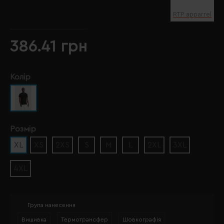
RTP apparrel
386.41 грн
Колір
Розмір
XL
XS
2XS
S
M
L
2XL
3XL
4XL
Група нанесення
Вишивка
Термотрансфер
Шовкографія