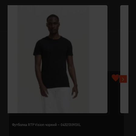
Футболка RTP Vision чорний - 043213093XL
Ф