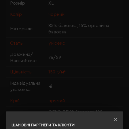
Розмір
XL
Колір
чорний
85% бавовна, 15% органічна
Матеріали
бавовна
Стать
унісекс
Довжина/
76/59
Напівобхват
Щільність
150 г/м²
Індивідуальна
ні
упаковка
Крій
прямий
OEKO-TEX® Standard 100,
Сертифікація
Organic blended content
standard, PETA-Approved Vegan
ШАНОВНІ ПАРТНЕРИ ТА КЛІЄНТИ!