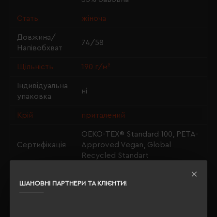
Стать
жіноча
Довжина/
74/58
Напівобхват
Щільність
190 г/м²
Індивідуальна
ні
упаковка
Крій
приталений
OEKO-TEX® Standard 100, PETA-
Сертифікація
Approved Vegan, Global
Recycled Standart
ШАНОВНІ ПАРТНЕРИ ТА КЛІЄНТИ!
ОПИС