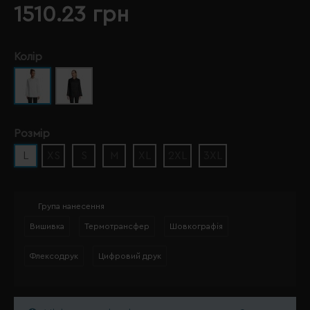
1510.23 грн
Колір
Розмір
L
XS
S
M
XL
2XL
3XL
Група нанесення
Вишивка
Термотрансфер
Шовкографія
Флексодрук
Цифровий друк