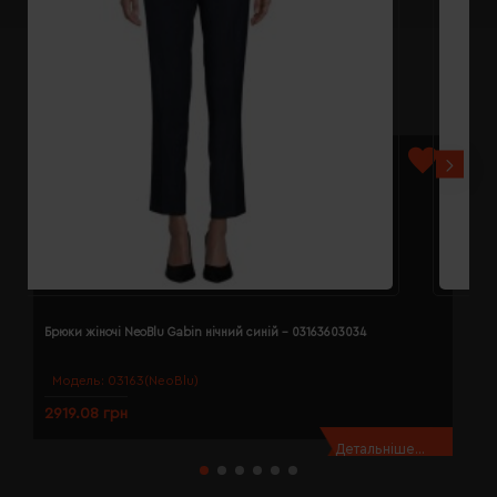
Брюки жіночі NeoBlu Gabin нічний синій - 03163603034
Б
Модель:
03163(NeoBlu)
2919.08 грн
2
Детальніше...