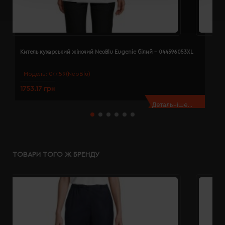
Китель кухарський жіночий NeoBlu Eugenie білий - 044596053XL
К
Модель:
04459(NeoBlu)
1753.17 грн
1
Детальніше...
ТОВАРИ ТОГО Ж БРЕНДУ