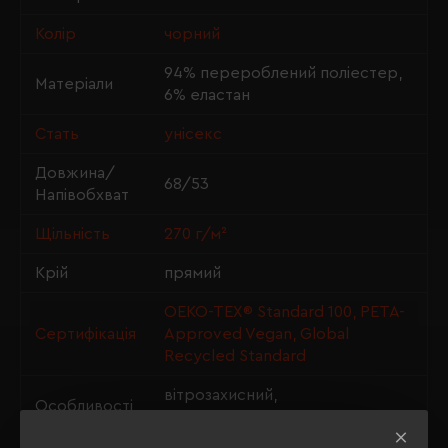
Колір
чорний
94% перероблений поліестер,
Матеріали
6% еластан
Стать
унісекс
Довжина/
68/53
Напівобхват
Щільність
270 г/м²
Крій
прямий
OEKO-TEX® Standard 100, PETA-
Сертифікація
Approved Vegan, Global
Recycled Standard
вітрозахисний,
Особливості
водовідштовхуючий