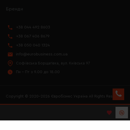
Бренди
+38 044 492 8603
+38 067 406 8679
+38 050 040 1324
info@eurobusiness.com.ua
Софіївська Борщагівка, вул. Київська 97
Пн - Пт з 9.00 до 18.00
Copyright © 2020–2026 Євробізнес Україна All Rights Reserved
FACEBOOK
INSTAGRAM
YOUTUBE
LOGO ЄВРОБІЗНЕС
УКРАЇНА