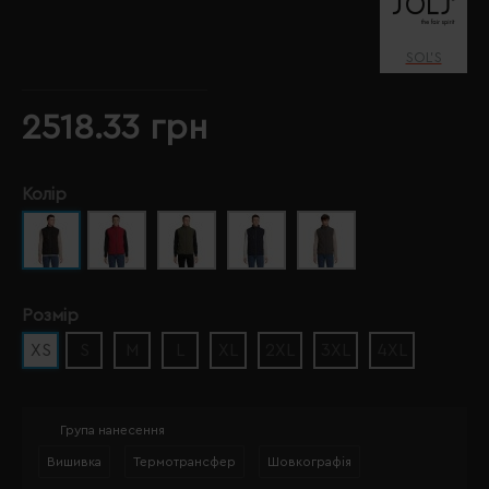
SOL’S
2518.33 грн
Колір
Розмір
XS
S
M
L
XL
2XL
3XL
4XL
Група нанесення
Вишивка
Термотрансфер
Шовкографія