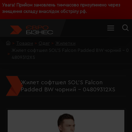
Увага! Прийом замовлень тимчасово призупинено через
знищення складу внаслідок обстрілу рф.
Товари
Одяг
Жилетки
Жилет софтшел SOL’S Falcon Padded BW чорний - 0
4809312XS
Жилет софтшел SOL’S Falcon
Padded BW чорний - 04809312XS