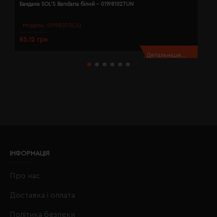
Бандана SOL'S Bandana білий - 01198102TUN
Б
Модель:
01198(SOL’S)
85.12 грн
8
Детальніше...
ІНФОРМАЦІЯ
Про нас
Доставка і оплата
Політика безпеки