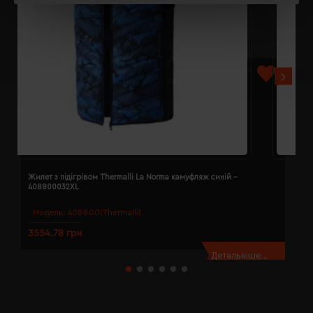
Жилет з підігрівом Thermalli La Norma камуфляж синій -
Ж
408800032XL
4
Модель:
408800(Thermalli)
3554.78 грн
3
Детальніше...