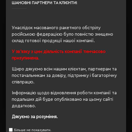
Утеплення з
ШАНОВНІ ПАРТНЕРИ ТА КЛІЄНТИ!
ні
флісу
Унаслідок масованого ракетного обстрілу
російською федерацією було повністю знищено
ОПИС
склад готової продукції нашої компанії.
ВІДГУКИ
У зв'язку з цим діяльність компанії тимчасово
призупинена.
Щиро дякуємо всім нашим клієнтам, партнерам та
постачальникам за довіру, підтримку і багаторічну
РЕКОМЕНДУЄМО
співпрацю.
Інформацію щодо відновлення роботи компанії та
подальших дій буде опубліковано на цьому сайті
додатково.
Дякуємо за розуміння.
Більше не показувати.