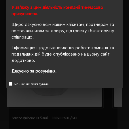
У зв'язку з цим діяльність компанії тимчасово
призупинена.
Щиро дякуємо всім нашим клієнтам, партнерам та
постачальникам за довіру, підтримку і багаторічну
співпрацю.
Інформацію щодо відновлення роботи компанії та
подальших дій буде опубліковано на цьому сайті
додатково.
Дякуємо за розуміння.
Більше не показувати.
Болеро флісове ID білий - 08090012XL/3XL
Б