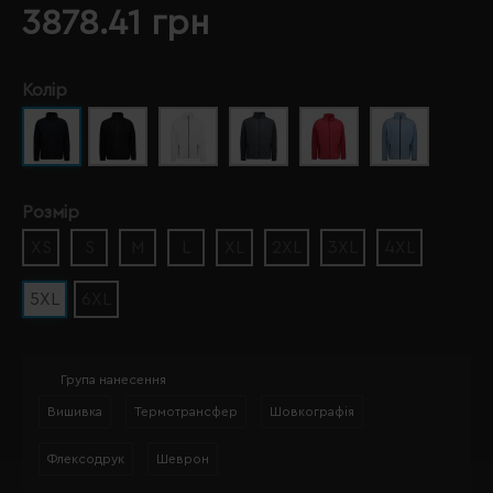
3878.41 грн
Колір
Розмір
XS
S
M
L
XL
2XL
3XL
4XL
5XL
6XL
Група нанесення
Вишивка
Термотрансфер
Шовкографія
Флексодрук
Шеврон