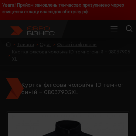
Увага! Прийом замовлень тимчасово призупинено через
знищення складу внаслідок обстрілу рф.
Товари
Одяг
Фліси і софтшели
Куртка флісова чоловіча ID темно-синій - 08037905
XL
Куртка флісова чоловіча ID темно-
синій - 08037905XL