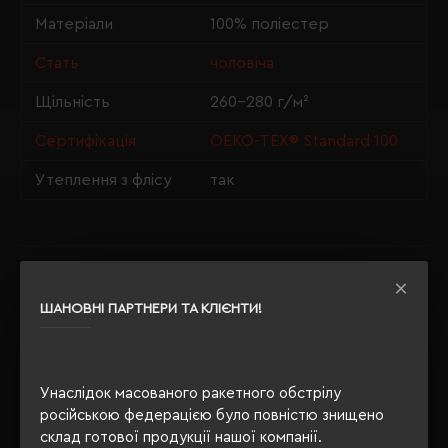
Матеріали
100% поліестер
Стать
чоловіча
Щільність
260-280 г/м²
Сертифікація
OEKO-TEX® Standard 100
Утеплення з флісу
так
ОПИС
ШАНОВНІ ПАРТНЕРИ ТА КЛІЄНТИ!
ВІДГУКИ
Унаслідок масованого ракетного обстрілу
російською федерацією було повністю знищено
РЕКОМЕНДУЄМО
склад готової продукції нашої компанії.