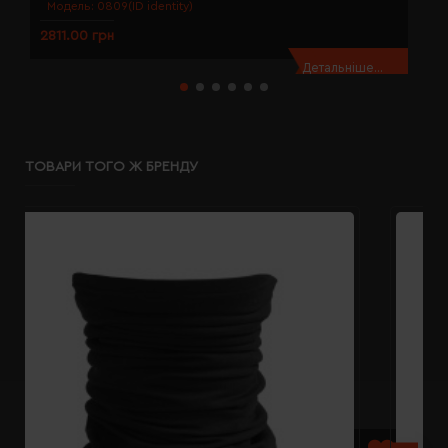
Модель:
0809(ID identity)
2811.00 грн
2
Детальніше...
ТОВАРИ ТОГО Ж БРЕНДУ