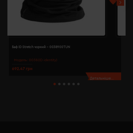
Баф ID Stretch чорний - 0038900TUN
Б
Модель:
0038(ID identity)
692.47 грн
2
Детальніше...