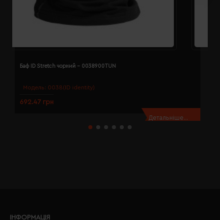
Баф ID Stretch чорний - 0038900TUN
Б
Модель:
0038(ID identity)
692.47 грн
2
Детальніше...
ІНФОРМАЦІЯ