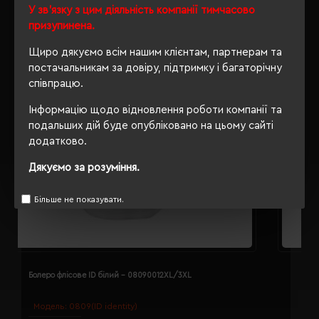
У зв'язку з цим діяльність компанії тимчасово
призупинена.
Щиро дякуємо всім нашим клієнтам, партнерам та
постачальникам за довіру, підтримку і багаторічну
співпрацю.
Інформацію щодо відновлення роботи компанії та
подальших дій буде опубліковано на цьому сайті
додатково.
Дякуємо за розуміння.
Більше не показувати.
Болеро флісове ID білий - 08090012XL/3XL
Б
Модель:
0809(ID identity)