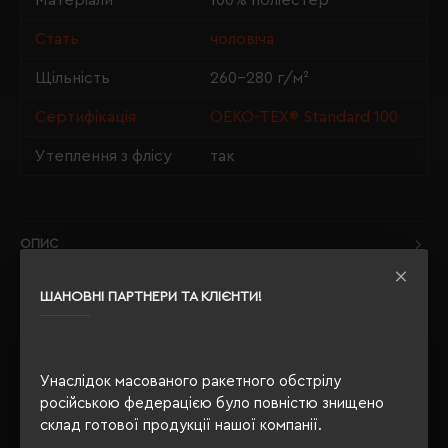
Матеріали
100% поліестер
Стать
чоловіча
Щільність
260-280 г/м²
Сертифікація
OEKO-TEX® Standard 100
Утеплення з флісу
так
ОПИС
ВІДГУКИ
ШАНОВНІ ПАРТНЕРИ ТА КЛІЄНТИ!
Унаслідок масованого ракетного обстрілу
РЕКОМЕНДУЄМО
російською федерацією було повністю знищено
склад готової продукції нашої компанії.