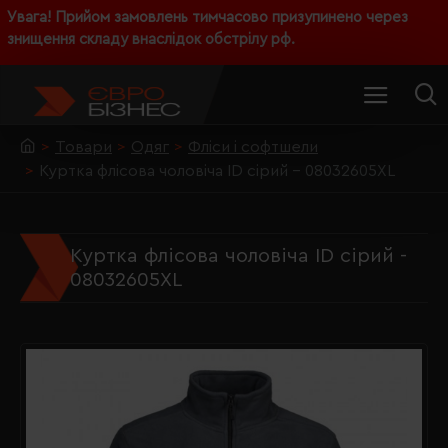
Увага! Прийом замовлень тимчасово призупинено через
знищення складу внаслідок обстрілу рф.
Товари
Одяг
Фліси і софтшели
Куртка флісова чоловіча ID сірий - 08032605XL
Куртка флісова чоловіча ID сірий -
08032605XL