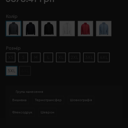
Колір
Розмір
XS
S
M
L
XL
2XL
3XL
4XL
5XL
6XL
Група нанесення
Вишивка
Термотрансфер
Шовкографія
Флексодрук
Шеврон