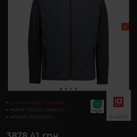
поставка від 2-х тижнів
0803(ID identity)
МОДЕЛЬ:
ID identity
08032605XL
АРТИКУЛ:
3878.41 грн