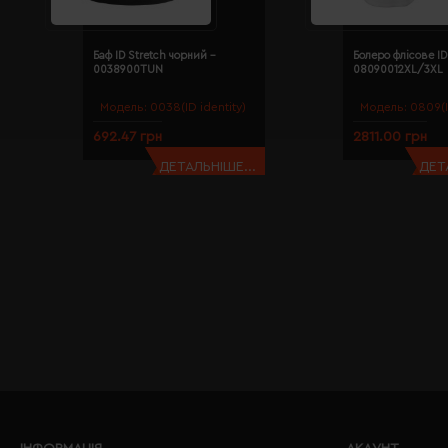
Баф ID Stretch чорний -
Болеро флісове ID
0038900TUN
08090012XL/3XL
Модель:
0038(ID identity)
Модель:
0809(I
692.47 грн
2811.00 грн
ДЕТАЛЬНІШЕ...
ДЕТ