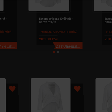
ілий -
Болеро флісове ID білий -
Болер
0809001S/M
0809
identity)
Модель:
0809(ID identity)
Мод
2811.00 грн
2811
ЬНІШЕ...
ДЕТАЛЬНІШЕ...