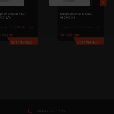
ро флісове ID білий -
Болеро флісове ID білий -
9001S/M
0809001XS
дель:
0809(ID identity)
Модель:
0809(ID identity)
1.00 грн
2811.00 грн
ДЕТАЛЬНІШЕ...
ДЕТАЛЬНІШЕ...
+38 044 492 8603