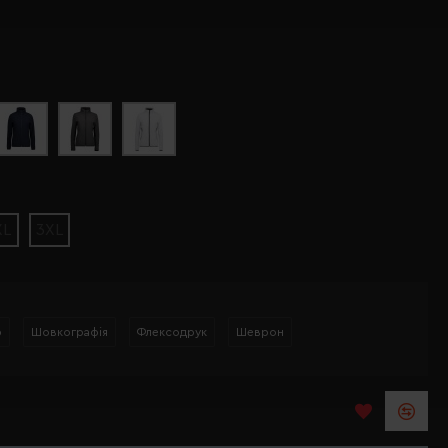
XL
3XL
р
Шовкографія
Флексодрук
Шеврон