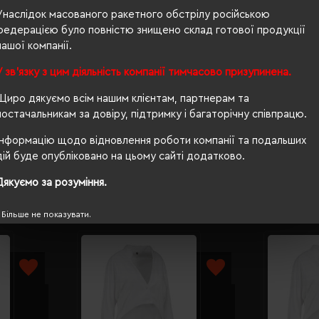
жіноча
Унаслідок масованого ракетного обстрілу російською
федерацією було повністю знищено склад готової продукції
116/92/118
нашої компанії.
290 г/м²
У зв'язку з цим діяльність компанії тимчасово призупинена.
OEKO-TEX® Standard 100
Щиро дякуємо всім нашим клієнтам, партнерам та
постачальникам за довіру, підтримку і багаторічну співпрацю.
ні
Інформацію щодо відновлення роботи компанії та подальших
дій буде опубліковано на цьому сайті додатково.
Дякуємо за розуміння.
Більше не показувати.