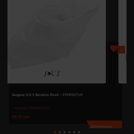
Бандана SOL'S Bandana білий - 01198102TUN
Б
Модель:
01198(SOL’S)
85.12 грн
8
Детальніше...