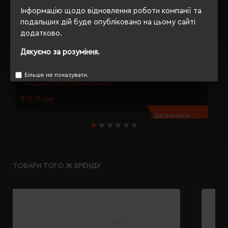
Інформацію щодо відновлення роботи компанії та
подальших дій буде опубліковано на цьому сайті
додатково.
Дякуємо за розуміння.
Двоколірна футболка жіноча Printer Prime T антрацит/чорний -
Д
22640319390L
2
Більше не показувати.
Модель:
2264031(Printer Prime)
972.71 грн
9
Детальніше...
ТОВАРИ ТОГО Ж БРЕНДУ