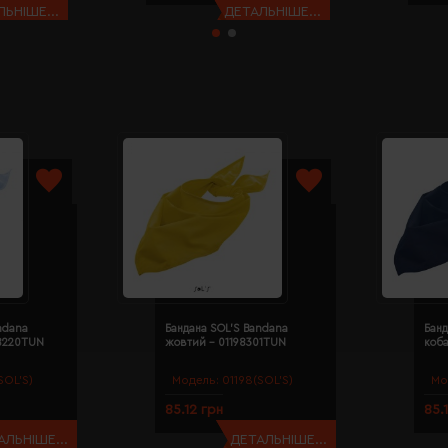
ЬНІШЕ...
ДЕТАЛЬНІШЕ...
ndana
Бандана SOL'S Bandana
Банд
98220TUN
жовтий - 01198301TUN
коба
SOL’S)
Модель:
01198(SOL’S)
Мо
85.12 грн
85.
АЛЬНІШЕ...
ДЕТАЛЬНІШЕ...