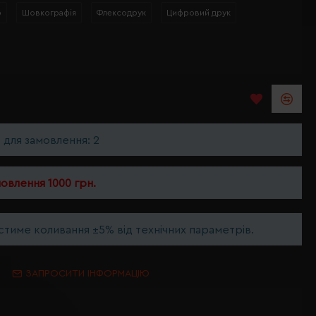
р
Шовкографія
Флексодрук
Цифровий друк
ь для замовлення: 2
мовлення 1000 грн.
тиме коливання ±5% від технічних параметрів.
ЗАПРОСИТИ ІНФОРМАЦІЮ