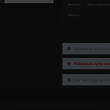
Вишивка
Термотрансфе
Шеврон
Мінімальна кількіст
Мінімальна сума за
Для текстилю допус