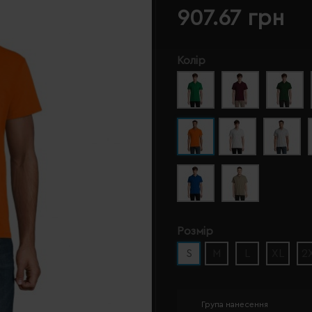
907.67 грн
Колір
Розмір
S
M
L
XL
2
Група нанесення