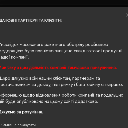
S
ШАНОВНІ ПАРТНЕРИ ТА КЛІЄНТИ!
помаранчевий
0.207
Унаслідок масованого ракетного обстрілу російською
федерацією було повністю знищено склад готової продукції
100% бавовна
нашої компанії.
унісекс
У зв'язку з цим діяльність компанії тимчасово призупинена.
70/50
Щиро дякуємо всім нашим клієнтам, партнерам та
постачальникам за довіру, підтримку і багаторічну співпрацю.
210 г/м²
Інформацію щодо відновлення роботи компанії та подальших
приталений
дій буде опубліковано на цьому сайті додатково.
Ні
Дякуємо за розуміння.
OEKO-TEX® Standard 100, PETA-Approved Vegan
Більше не показувати.