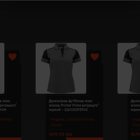
а поло
Двоколірна футболка поло
Двоко
 антрацит/
жіноча Printer Prime антрацит/
жіноч
390M
чорний - 22650259390S
чорн
Printer
Модель:
2265025(Printer
Мод
Prime)
Pri
1670.92 грн
1670