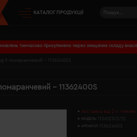
КАТАЛОГ ПРОДУКЦІЇ
амовлень тимчасово призупинено через знищення складу внаслі
g II помаранчевий - 11362400S
 помаранчевий - 11362400S
поставка від 2-х тижнів
11362(SOL’S)
МОДЕЛЬ:
11362400S
АРТИКУЛ: