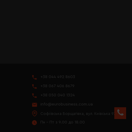
+38 044 492 8603
+38 067 406 8679
+38 050 040 1324
info@eurobusiness.com.ua
Софіївська Борщагівка, вул. Київська 97
Пн - Пт з 9.00 до 18.00