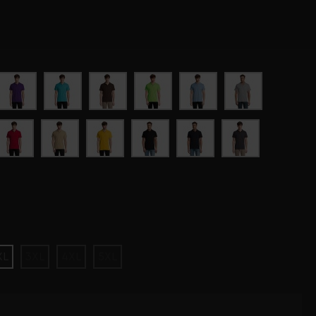
XL
3XL
4XL
5XL