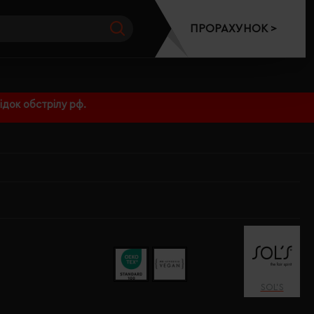
ПРОРАХУНОК >
док обстрілу рф.
SOL’S