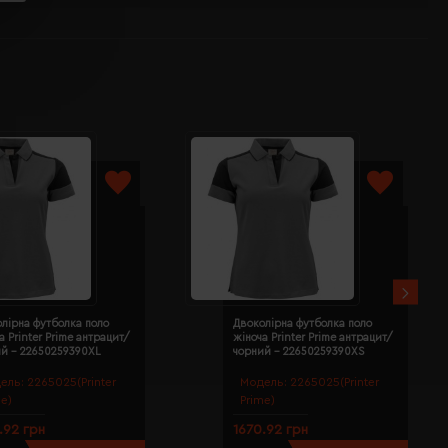
лірна футболка поло
Двоколірна футболка поло
а Printer Prime антрацит/
жіноча Printer Prime антрацит/
ий - 22650259390XL
чорний - 22650259390XS
ель:
2265025(Printer
Модель:
2265025(Printer
me)
Prime)
.92 грн
1670.92 грн