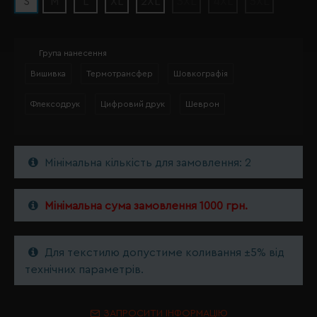
S
M
L
XL
2XL
3XL
4XL
5XL
Група нанесення
Вишивка
Термотрансфер
Шовкографія
Флексодрук
Цифровий друк
Шеврон
Мінімальна кількість для замовлення: 2
Мінімальна сума замовлення 1000 грн.
Для текстилю допустиме коливання ±5% від
технічних параметрів.
ЗАПРОСИТИ ІНФОРМАЦІЮ