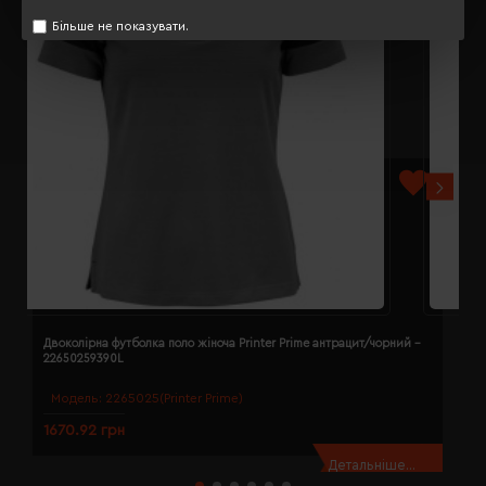
Більше не показувати.
Двоколірна футболка поло жіноча Printer Prime антрацит/чорний -
Д
22650259390L
2
Модель:
2265025(Printer Prime)
1670.92 грн
1
Детальніше...