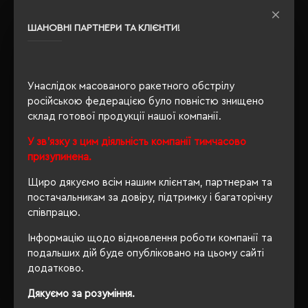
Розпакування
Ні
упаковки
ШАНОВНІ ПАРТНЕРИ ТА КЛІЄНТИ!
OEKO-TEX® Standard 100,
Сертифікація
PETA-Approved Vegan
Унаслідок масованого ракетного обстрілу
російською федерацією було повністю знищено
склад готової продукції нашої компанії.
ОПИС
У зв'язку з цим діяльність компанії тимчасово
ВІДГУКИ
призупинена.
Щиро дякуємо всім нашим клієнтам, партнерам та
постачальникам за довіру, підтримку і багаторічну
співпрацю.
РЕКОМЕНДУЄМО
Інформацію щодо відновлення роботи компанії та
подальших дій буде опубліковано на цьому сайті
додатково.
Дякуємо за розуміння.