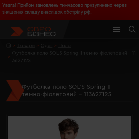
Увага! Прийом замовлень тимчасово призупинено через
знищення складу внаслідок обстрілу рф.
Товари
Одяг
Поло
Футболка поло SOL'S Spring II темно-фіолетовий - 11
362712S
Футболка поло SOL'S Spring II
темно-фіолетовий - 11362712S