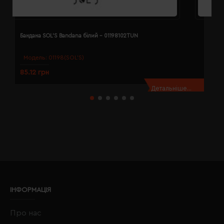
Бандана SOL'S Bandana білий - 01198102TUN
Б
Модель:
01198(SOL’S)
85.12 грн
8
Детальніше...
ІНФОРМАЦІЯ
Про нас