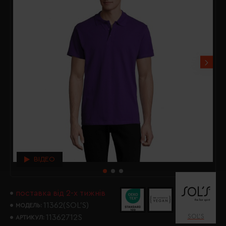
ВІДЕО
поставка від 2-х тижнів
11362(SOL’S)
МОДЕЛЬ:
SOL’S
11362712S
АРТИКУЛ: