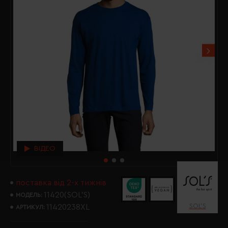
ВІДЕО
поставка від 2-х тижнів
11420(SOL’S)
МОДЕЛЬ:
SOL’S
11420238XL
АРТИКУЛ: