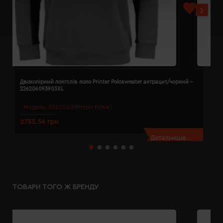
Двоколірний лонгслів поло Printer Polosweater антрацит/чорний -
Д
226206093903XL
2
Модель:
2262060(Printer Prime)
2733.54 грн
2
Детальніше...
ТОВАРИ ТОГО Ж БРЕНДУ