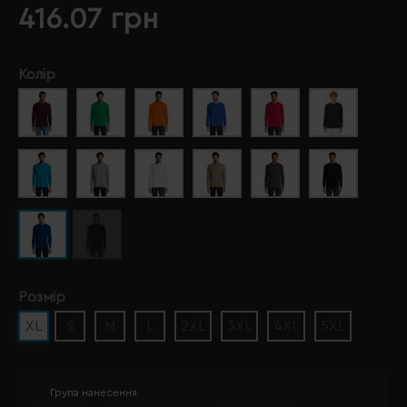
416.07 грн
Колір
Розмір
XL
S
M
L
2XL
3XL
4XL
5XL
Група нанесення