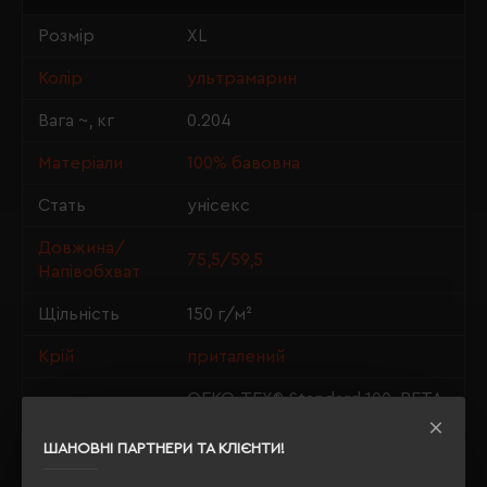
Розмір
XL
Колір
ультрамарин
Вага ~, кг
0.204
Матеріали
100% бавовна
Стать
унісекс
Довжина/
75,5/59,5
Напівобхват
Щільність
150 г/м²
Крій
приталений
OEKO-TEX® Standard 100, PETA-
Сертифікація
Approved Vegan
ШАНОВНІ ПАРТНЕРИ ТА КЛІЄНТИ!