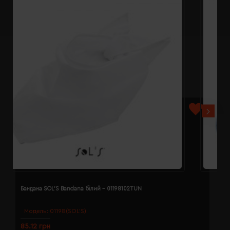
Бандана SOL'S Bandana білий - 01198102TUN
Б
Модель:
01198(SOL’S)
85.12 грн
8