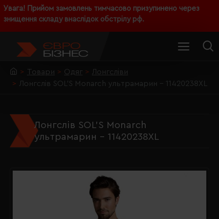
Увага! Прийом замовлень тимчасово призупинено через
знищення складу внаслідок обстрілу рф.
Товари
Одяг
Лонгсліви
Лонгслів SOL'S Monarch ультрамарин - 11420238XL
Лонгслів SOL'S Monarch
ультрамарин - 11420238XL