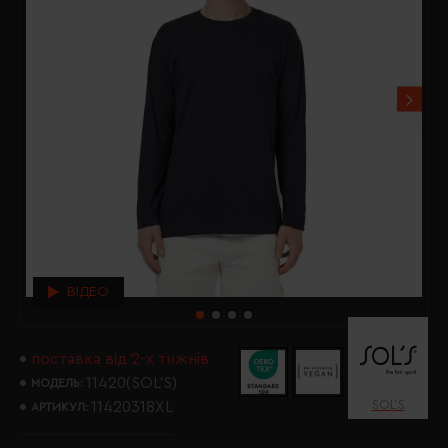
ВІДЕО
поставка від 2-х тижнів
11420(SOL’S)
МОДЕЛЬ:
SOL’S
11420318XL
АРТИКУЛ: