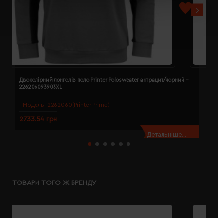
Двоколірний лонгслів поло Printer Polosweater антрацит/чорний -
Д
226206093903XL
2
Модель:
2262060(Printer Prime)
2733.54 грн
2
Детальніше...
ТОВАРИ ТОГО Ж БРЕНДУ