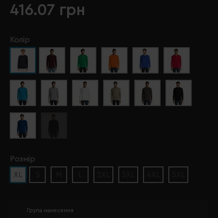
416.07 грн
Колір
Розмір
XL
S
M
L
2XL
3XL
4XL
5XL
Група нанесення