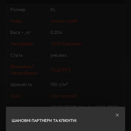
Розмір
XL
Колір
темно-синій
Вага ~, кг
0.204
Матеріали
100% бавовна
Стать
унісекс
Довжина/
75,5/59,5
Напівобхват
Щільність
150 г/м²
Крій
приталений
OEKO-TEX® Standard 100, PETA-
Сертифікація
Approved Vegan
ШАНОВНІ ПАРТНЕРИ ТА КЛІЄНТИ!