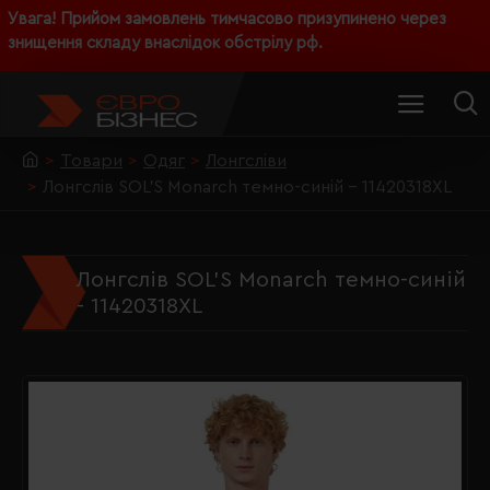
Увага! Прийом замовлень тимчасово призупинено через
знищення складу внаслідок обстрілу рф.
Товари
Одяг
Лонгсліви
Лонгслів SOL'S Monarch темно-синій - 11420318XL
Лонгслів SOL'S Monarch темно-синій
- 11420318XL