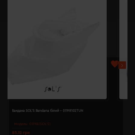
Бандана SOL'S Bandana білий - 01198102TUN
Б
Модель:
01198(SOL’S)
85.12 грн
8