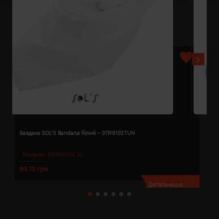
Бандана SOL'S Bandana білий - 01198102TUN
Б
Модель:
01198(SOL’S)
85.12 грн
8
Детальніше...