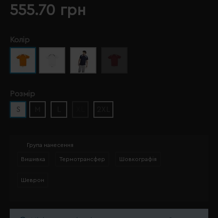
555.70 грн
Колір
Розмір
S
M
L
XL
2XL
Група нанесення
Вишивка
Термотрансфер
Шовкографія
Шеврон