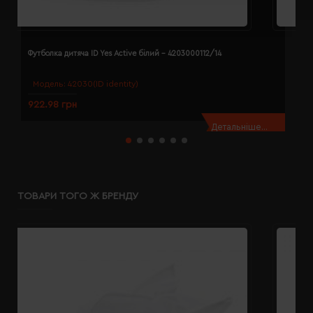
Футболка дитяча ID Yes Active білий - 4203000112/14
Ф
Модель:
42030(ID identity)
922.98 грн
9
Детальніше...
ТОВАРИ ТОГО Ж БРЕНДУ