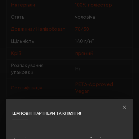
Матеріали
100% поліестер
Стать
чоловіча
Довжина/Напівобхват
70/50
Щільність
140 г/м²
Крій
прямий
Розпакування
Ні
упаковки
PETA-Approved
Сертифікація
Vegan
ШАНОВНІ ПАРТНЕРИ ТА КЛІЄНТИ!
ОПИС
ВІДГУКИ