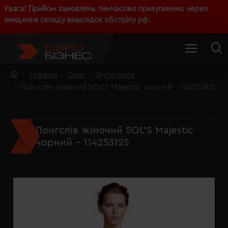
Увага! Прийом замовлень тимчасово призупинено через
знищення складу внаслідок обстрілу рф.
Товари
Одяг
Футболки
Лонгслів жіночий SOL'S Majestic чорний - 11425312S
Лонгслів жіночий SOL'S Majestic
чорний - 11425312S