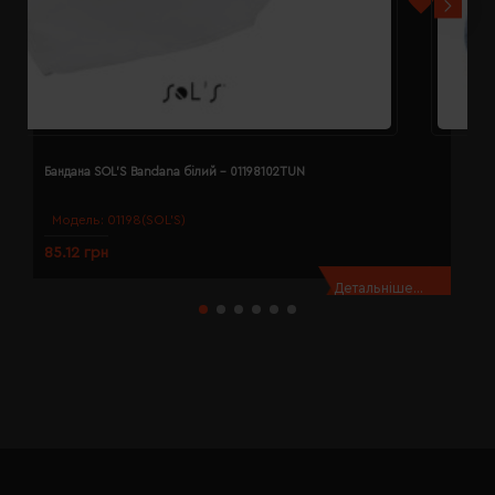
Бандана SOL'S Bandana білий - 01198102TUN
Б
Модель:
01198(SOL’S)
85.12 грн
8
Детальніше...