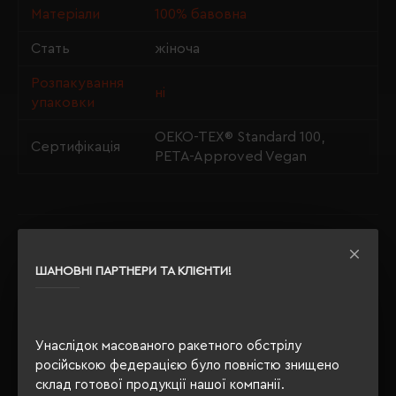
Матеріали
100% бавовна
Стать
жіноча
Розпакування
ні
упаковки
OEKO-TEX® Standard 100,
Сертифікація
PETA-Approved Vegan
ОПИС
ШАНОВНІ ПАРТНЕРИ ТА КЛІЄНТИ!
ВІДГУКИ
Унаслідок масованого ракетного обстрілу
російською федерацією було повністю знищено
РЕКОМЕНДУЄМО
склад готової продукції нашої компанії.