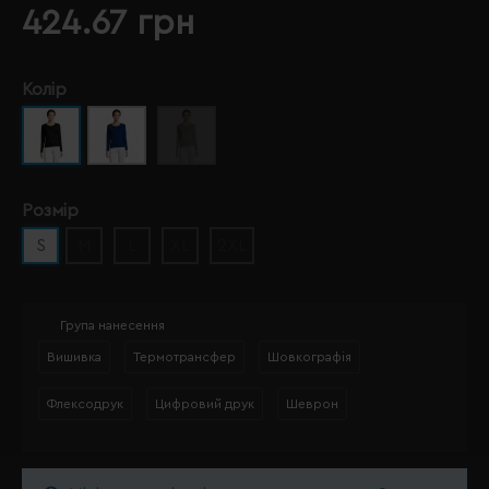
424.67 грн
Колір
Розмір
S
M
L
XL
2XL
Група нанесення
Вишивка
Термотрансфер
Шовкографія
Флексодрук
Цифровий друк
Шеврон