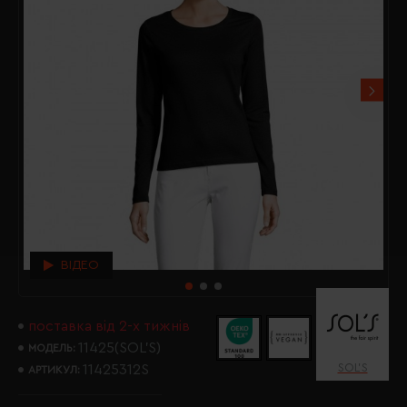
ВІДЕО
поставка від 2-х тижнів
11425(SOL’S)
МОДЕЛЬ:
SOL’S
11425312S
АРТИКУЛ: