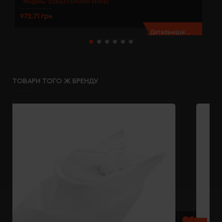
Модель:
2264031(Printer Prime)
972.71 грн
9
Детальніше...
ТОВАРИ ТОГО Ж БРЕНДУ