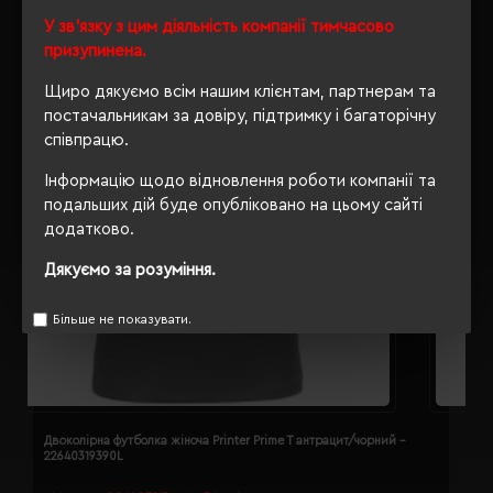
У зв'язку з цим діяльність компанії тимчасово
призупинена.
Щиро дякуємо всім нашим клієнтам, партнерам та
постачальникам за довіру, підтримку і багаторічну
співпрацю.
Інформацію щодо відновлення роботи компанії та
подальших дій буде опубліковано на цьому сайті
додатково.
Дякуємо за розуміння.
Більше не показувати.
Двоколірна футболка жіноча Printer Prime T антрацит/чорний -
Д
22640319390L
2