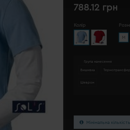
788.12 грн
Колір
Розм
M
Група нанесення
Вишивка
Термотрансфе
Шеврон
Мінімальна кількіст