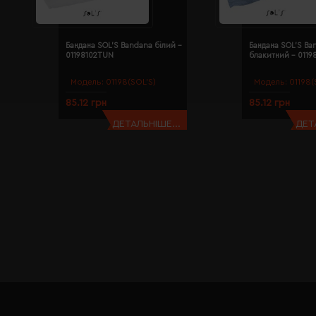
Бандана SOL'S Bandana білий -
Бандана SOL'S Ba
01198102TUN
блакитний - 011
Модель:
01198(SOL’S)
Модель:
01198(
85.12 грн
85.12 грн
ДЕТАЛЬНІШЕ...
ДЕТ