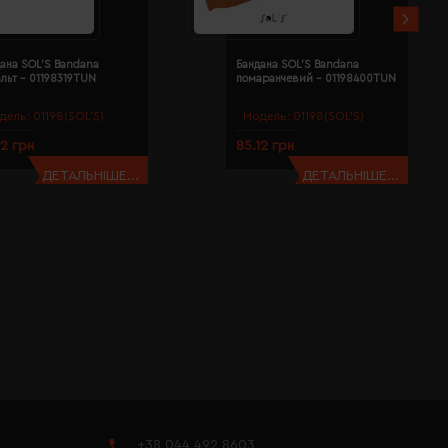
ана SOL'S Bandana
Бандана SOL'S Bandana
льт - 01198319TUN
помаранчевий - 01198400TUN
дель:
01198(SOL’S)
Модель:
01198(SOL’S)
12 грн
85.12 грн
ДЕТАЛЬНІШЕ...
ДЕТАЛЬНІШЕ...
+38 044 492 8603