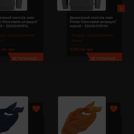
лірний лонгслів поло
Двоколірний лонгслів поло
er Polosweater антрацит/
Printer Polosweater антрацит/
ий - 22620609390L
чорний - 22620609390M
ель:
2262060(Printer
Модель:
2262060(Printer
me)
Prime)
.54 грн
2733.54 грн
ДЕТАЛЬНІШЕ...
ДЕТАЛЬНІШЕ...