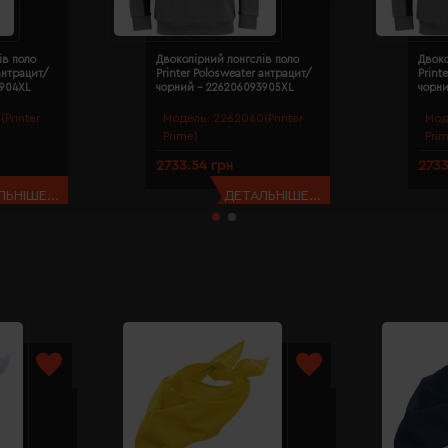
ів поло
Двоколірний лонгслів поло
Двоко
 антрацит/
Printer Polosweater антрацит/
Print
3904XL
чорний - 226206093905XL
чорн
Printer
Модель:
2262060(Printer
Мод
Prime)
Pri
2733.54 грн
2733
ЬНІШЕ...
ДЕТАЛЬНІШЕ...