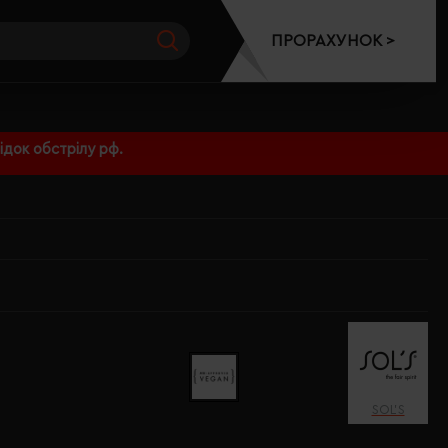
ПРОРАХУНОК >
док обстрілу рф.
SOL’S