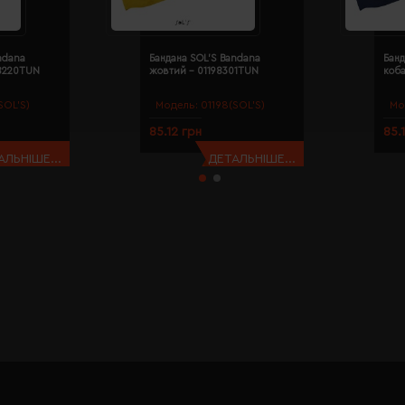
ndana
Бандана SOL'S Bandana
Банд
98220TUN
жовтий - 01198301TUN
коба
SOL’S)
Модель:
01198(SOL’S)
Мо
85.12 грн
85.
АЛЬНІШЕ...
ДЕТАЛЬНІШЕ...