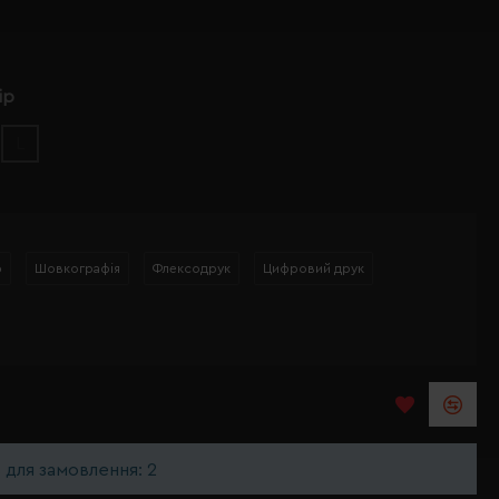
ір
L
р
Шовкографія
Флексодрук
Цифровий друк
ь для замовлення: 2