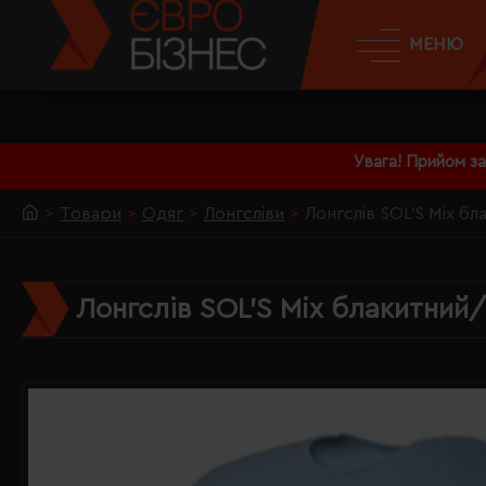
МЕНЮ
Увага! Прийом з
Товари
Одяг
Лонгсліви
Лонгслів SOL'S Mix б
Лонгслів SOL'S Mix блакитний