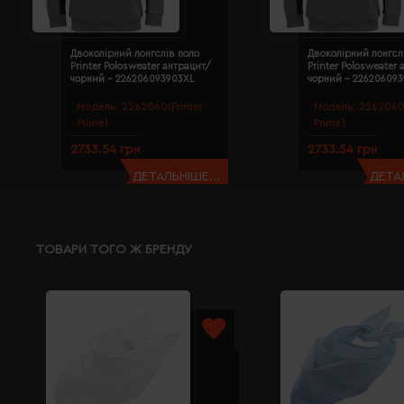
Двоколірний лонгслів поло
Двоколірний лонгсл
Printer Polosweater антрацит/
Printer Polosweater
чорний - 226206093903XL
чорний - 22620609
Модель:
2262060(Printer
Модель:
2262060(
Prime)
Prime)
2733.54 грн
2733.54 грн
ДЕТАЛЬНІШЕ...
ДЕТАЛ
ТОВАРИ ТОГО Ж БРЕНДУ