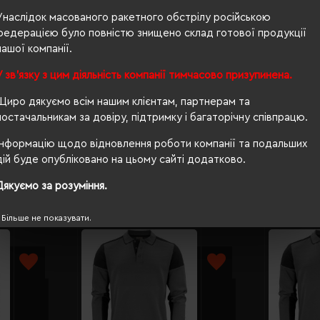
чоловіча
Унаслідок масованого ракетного обстрілу російською
150 г/м²
федерацією було повністю знищено склад готової продукції
нашої компанії.
прямий
У зв'язку з цим діяльність компанії тимчасово призупинена.
Ні
Щиро дякуємо всім нашим клієнтам, партнерам та
PETA-Approved Vegan
постачальникам за довіру, підтримку і багаторічну співпрацю.
Інформацію щодо відновлення роботи компанії та подальших
дій буде опубліковано на цьому сайті додатково.
Дякуємо за розуміння.
Більше не показувати.