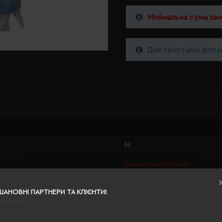
Мінімальна сума за
Для текстилю допус
M
блакитний/білий
0.245
ШАНОВНІ ПАРТНЕРИ ТА КЛІЄНТИ!
100% бавовна