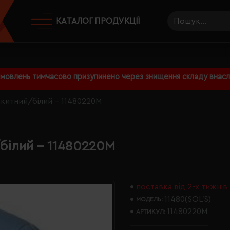
КАТАЛОГ ПРОДУКЦІЇ
амовлень тимчасово призупинено через знищення складу внаслі
лакитний/білий - 11480220M
/білий - 11480220M
поставка від 2-х тижнів
11480(SOL’S)
МОДЕЛЬ:
11480220M
АРТИКУЛ: