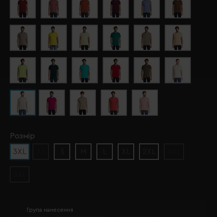
Розмір
3XL
XS
S
M
L
XL
2XL
4XL
5XL
Група нанесення