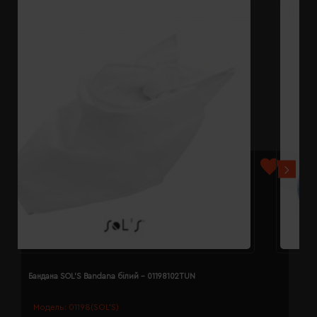
Бандана SOL'S Bandana білий - 01198102TUN
Б
Модель:
01198(SOL’S)