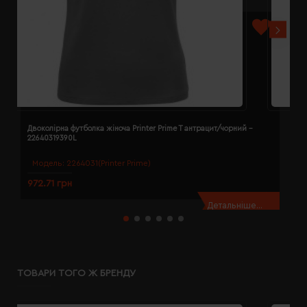
Двоколірна футболка жіноча Printer Prime T антрацит/чорний -
Д
22640319390L
2
Модель:
2264031(Printer Prime)
972.71 грн
9
Детальніше...
ТОВАРИ ТОГО Ж БРЕНДУ