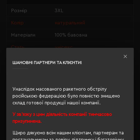
Розмір
3XL
Колір
натуральний
Матеріали
100% бавовна
Стать
унісекс
Довжина/
80/65
ШАНОВНІ ПАРТНЕРИ ТА КЛІЄНТИ!
Напівобхват
Щільність
190 г/м²
Унаслідок масованого ракетного обстрілу
Крій
прямий
російською федерацією було повністю знищено
Розпакування
склад готової продукції нашої компанії.
Нет
упаковки
У зв'язку з цим діяльність компанії тимчасово
призупинена.
OEKO-TEX® Standard 100,
Сертифікація
PETA-Approved Vegan
Щиро дякуємо всім нашим клієнтам, партнерам та
постачальникам за довіру, підтримку і багаторічну