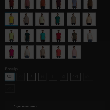
Розмір
3XL
XS
S
M
L
XL
2XL
4XL
5XL
Група нанесення