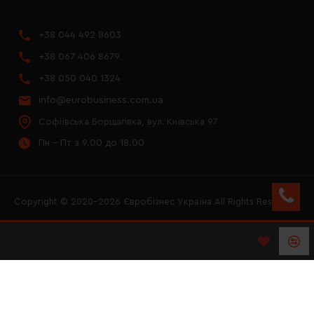
+38 044 492 8603
+38 067 406 8679
+38 050 040 1324
info@eurobusiness.com.ua
Софіївська Борщагівка, вул. Київська 97
Пн - Пт з 9.00 до 18.00
Copyright © 2020–2026 Євробізнес Україна All Rights Reserved
FACEBOOK
INSTAGRAM
YOUTUBE
LOGO ЄВРОБІЗНЕС
УКРАЇНА