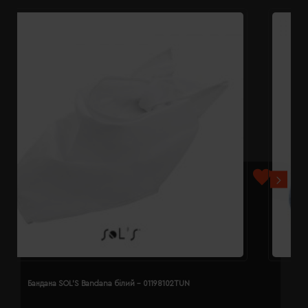
Бандана SOL'S Bandana білий - 01198102TUN
Б