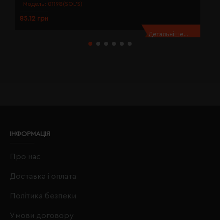
Модель:
01198(SOL’S)
85.12 грн
8
Детальніше...
ІНФОРМАЦІЯ
Про нас
Доставка і оплата
Політика безпеки
Умови договору