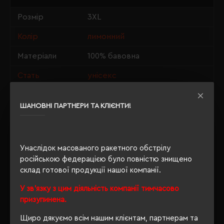
Розмір
3XL
Колір
лимонний
Матеріали
100% бавовна
Стать
унісекс
Довжина/
80/65
Напівобхват
ШАНОВНІ ПАРТНЕРИ ТА КЛІЄНТИ!
Щільність
190 г/м²
Індивідуальна
Унаслідок масованого ракетного обстрілу
ні
упаковка
російською федерацією було повністю знищено
склад готової продукції нашої компанії.
Розпакування
Нет
упаковки
У зв'язку з цим діяльність компанії тимчасово
призупинена.
OEKO-TEX® Standard 100,
Сертифікація
PETA-Approved Vegan
Щиро дякуємо всім нашим клієнтам, партнерам та