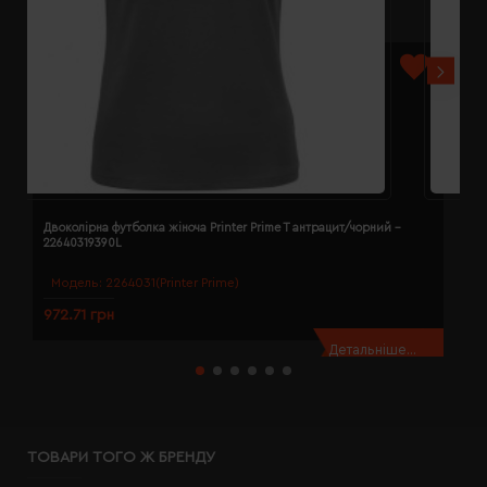
Двоколірна футболка жіноча Printer Prime T антрацит/чорний -
Д
22640319390L
2
Модель:
2264031(Printer Prime)
972.71 грн
9
Детальніше...
ТОВАРИ ТОГО Ж БРЕНДУ