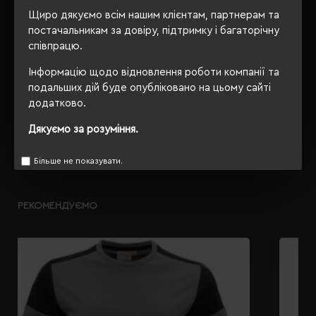
Щиро дякуємо всім нашим клієнтам, партнерам та
OEKO-TEX® Standard 100,
Сертифікація
постачальникам за довіру, підтримку і багаторічну
PETA-Approved Vegan
співпрацю.
Інформацію щодо відновлення роботи компанії та
подальших дій буде опубліковано на цьому сайті
ОПИС
додатково.
Дякуємо за розуміння.
ВІДГУКИ
Більше не показувати.
РЕКОМЕНДУЄМО