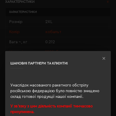
ХАРАКТЕРИСТИКИ
ХАРАКТЕРИСТИКИ
Розмір
2XL
Колір
кобальт
Вага ~, кг
0.212
Матеріали
100% бавовна
Стать
унісекс
ШАНОВНІ ПАРТНЕРИ ТА КЛІЄНТИ!
Довжина/
78/62
Напівобхват
Унаслідок масованого ракетного обстрілу
Щільність
190 г/м²
російською федерацією було повністю знищено
склад готової продукції нашої компанії.
Крій
прямий
У зв'язку з цим діяльність компанії тимчасово
Розпакування
Ні
призупинена.
упаковки