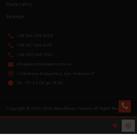
Мапа сайту
Бренди
+38 044 492 8603
+38 067 406 8679
+38 050 040 1324
info@eurobusiness.com.ua
Софіївська Борщагівка, вул. Київська 97
Пн - Пт з 9.00 до 18.00
Copyright © 2020–2026 Євробізнес Україна All Rights Reserved
FACEBOOK
INSTAGRAM
YOUTUBE
LOGO ЄВРОБІЗНЕС