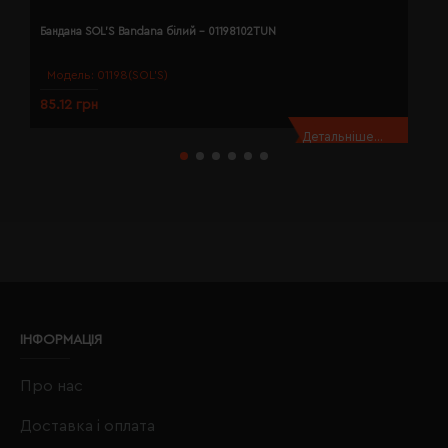
Бандана SOL'S Bandana білий - 01198102TUN
Б
Модель:
01198(SOL’S)
85.12 грн
8
Детальніше...
ІНФОРМАЦІЯ
Про нас
Доставка і оплата