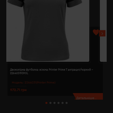
Двоколірна футболка жіноча Printer Prime T антрацит/чорний -
Д
22640319390L
2
Модель:
2264031(Printer Prime)
972.71 грн
9
Детальніше...