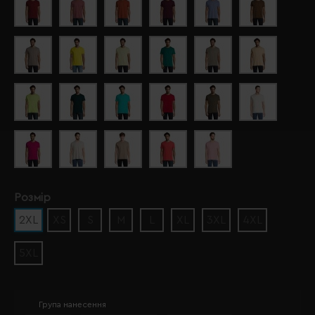
Розмір
2XL
XS
S
M
L
XL
3XL
4XL
5XL
Група нанесення