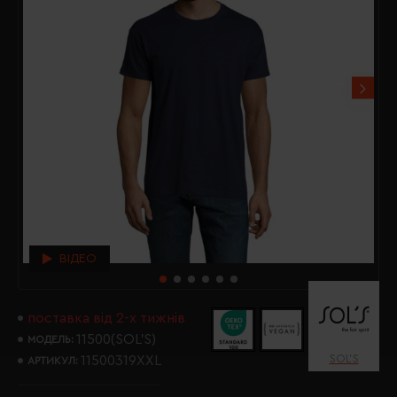
ВІДЕО
поставка від 2-х тижнів
11500(SOL’S)
МОДЕЛЬ:
SOL’S
11500319XXL
АРТИКУЛ: